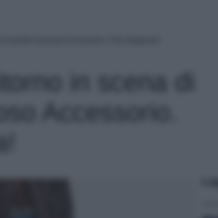
na di questo lussuoso Accessorio. Che eleganza!
itorno in scena di
oso Accessorio.
a!
Le