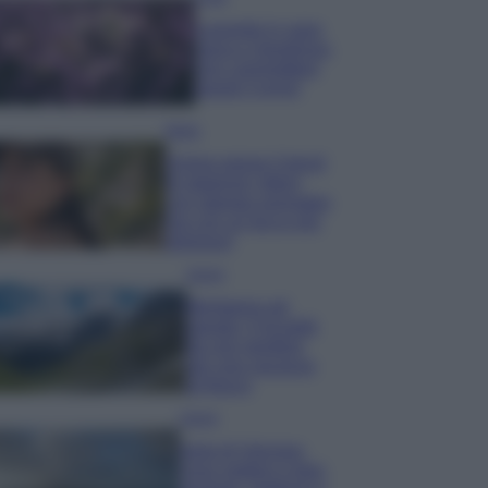
Lavanda in vaso
sana e rigogliosa:
non commettere
questi 3 errori
Moda
Emma segue il trend
di stagione: bikini
con stampa animalier
ma con un tocco più
glamour!
Viaggi
Montagna ad
agosto: 4 località
da non perdere
per una vacanza
al fresco
Viaggi
Isola di Vulcano,
cosa vedere e fare: