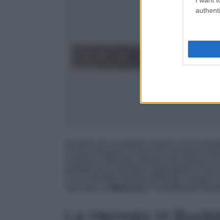
authenti
Iniziamo con un gradne classico che ha resist
L’iconica Doppia G color oro e gli stessi mo
ed ebano sulla pelle, definiscono questo acce
perfetta per chi desidera aggiungere un tocco 
e con una fibbia dorata dal design vintage, è u
vari colori, la
Marmont
è l’investimento perfe
La Hermès H Buckle 