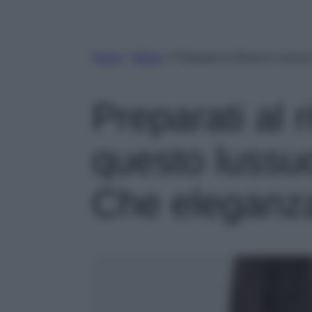
Home
»
Moda
»
Preparati al ritorno in sce
Preparati al r
questo lussu
Che eleganz