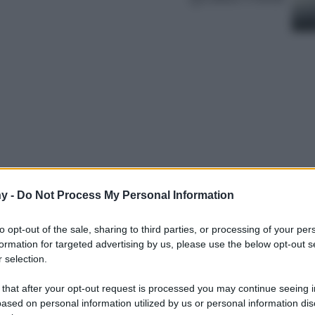
y -
Do Not Process My Personal Information
 accessorio che è passato da semplice
 icona di stile: la cintura con logo. Se
to opt-out of the sale, sharing to third parties, or processing of your per
osse ormai un ricordo del passato, ti sbagliavi
formation for targeted advertising by us, please use the below opt-out s
ono pronte a dominare il panorama fashion,
 selection.
 that after your opt-out request is processed you may continue seeing i
ased on personal information utilized by us or personal information dis