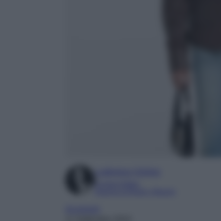
Ludovica Cimino
Content Editor
Esperta di Moda e Beauty
Accessori
11 Settembre 2024