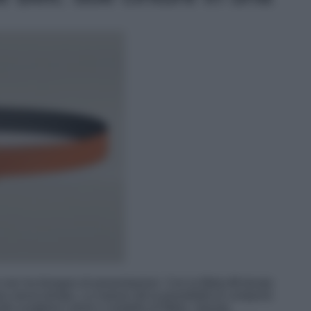
 non ha bisogno di presentazioni. Con la fibbia
H
dorata
sso senza tempo. La maison dà la possibilità di comporre
ndo scegliere colore e modello di fibbia. Questa