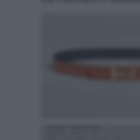
La
Hermès H Buckle Belt
è un classico che
o argentata, questa cintura è sinonimo di lu
a proprio piacimento la propria cintura fasce