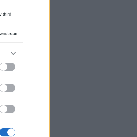
 third
Downstream
er and store
to grant or
ed purposes