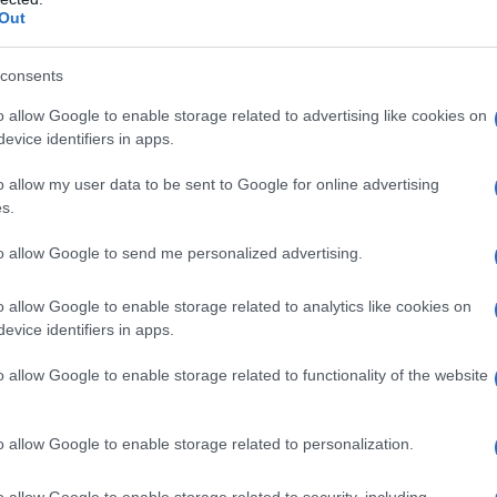
da come
Gucci e Hermès
, fino alle novità delle ultime
Out
io è la risposta perfetta per chi cerca un modo elegante e
emplice. E mentre l’autunno si avvicina, non possiamo
consents
li più gettonati del momento. Sì, perché la cintura con
nno per fare la differenza…
o allow Google to enable storage related to advertising like cookies on
evice identifiers in apps.
enza tempo
in una
o allow my user data to be sent to Google for online advertising
are dal mattino fino alla sera
s.
 gettonata del momento
: moderna, sofisticata e audace
to allow Google to send me personalized advertising.
ente iconica!
o allow Google to enable storage related to analytics like cookies on
elt: un classico senza
evice identifiers in apps.
o allow Google to enable storage related to functionality of the website
o allow Google to enable storage related to personalization.
o allow Google to enable storage related to security, including