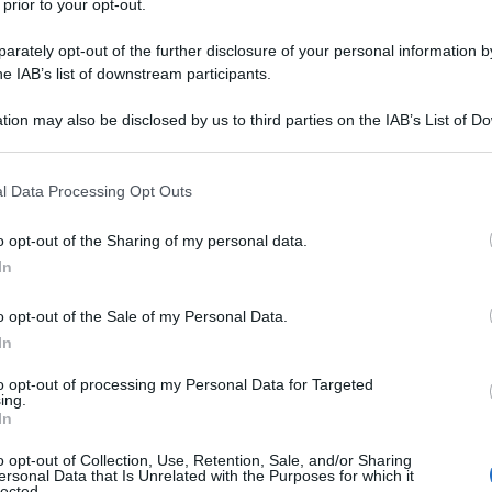
 prior to your opt-out.
rately opt-out of the further disclosure of your personal information by
he IAB’s list of downstream participants.
tion may also be disclosed by us to third parties on the IAB’s List of 
 that may further disclose it to other third parties.
 that this website/app uses one or more Google services and may gath
l Data Processing Opt Outs
including but not limited to your visit or usage behaviour. You may click 
 to Google and its third-party tags to use your data for below specifi
o opt-out of the Sharing of my personal data.
ogle consent section.
In
o opt-out of the Sale of my Personal Data.
In
io che è passato da semplice elemento funzionale a vera e
to opt-out of processing my Personal Data for Targeted
e pensavi che l’era dei loghi vistosi fosse ormai un
ing.
Le lussuose logo belts sono pronte a dominare il panorama
In
i guardaroba delle trendsetter più audaci. C’è chi le
e per un tocco glamour e chi le abbina a un paio di jeans
o opt-out of Collection, Use, Retention, Sale, and/or Sharing
ssa inosservato. Fatto sta che le
logo belts
hanno una
ersonal Data that Is Unrelated with the Purposes for which it
ano la silhouette, ma gridano al mondo il proprio amore
lected.