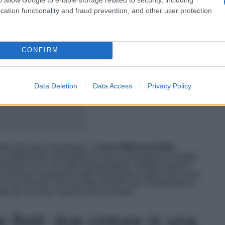
cation functionality and fraud prevention, and other user protection.
CONFIRM
Data Deletion
Data Access
Privacy Policy
ito alla prova del tempo: la
Gucci Marmont Belt
.
tivi emblematici della Maison che si susseguono in beige
ssorio con il suo stile inconfondibile. questa cintura è
di lusso a qualsiasi outfit. Realizzata in pelle nera liscia
n accessorio che urla stile da tutti i pori. Disponibile in
tto per chi ama i classici senza tempo.
Belt: due cinture in una