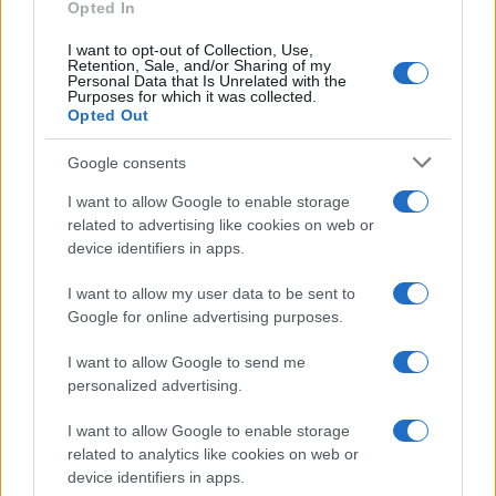
Opted In
I want to opt-out of Collection, Use,
Retention, Sale, and/or Sharing of my
Personal Data that Is Unrelated with the
Casa
Purposes for which it was collected.
Opted Out
Lavanda in vaso sana e
rigogliosa: non commettere
questi 3 errori
Google consents
I want to allow Google to enable storage
related to advertising like cookies on web or
Moda
device identifiers in apps.
Emma segue il trend di
stagione: bikini con stampa
I want to allow my user data to be sent to
animalier ma con un tocco più
glamour!
Google for online advertising purposes.
I want to allow Google to send me
Viaggi
personalized advertising.
Montagna ad agosto: 4
I want to allow Google to enable storage
località da non perdere per
una vacanza al fresco
related to analytics like cookies on web or
device identifiers in apps.