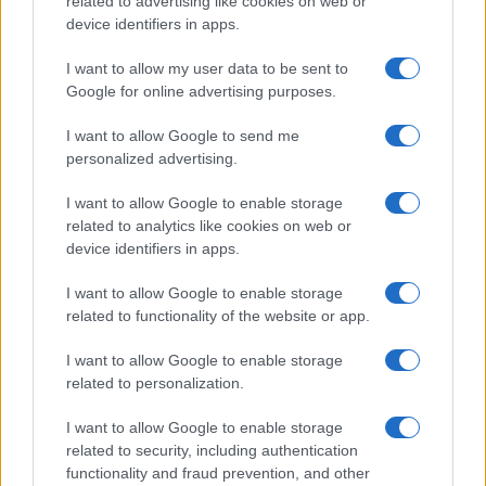
related to advertising like cookies on web or
Moda
device identifiers in apps.
Chiara Ferragni, più bella
che mai: al naturale e senza
I want to allow my user data to be sent to
make up VIDEO
Google for online advertising purposes.
I want to allow Google to send me
Viaggi
personalized advertising.
Il borgo più spettacolare della
Costa dei Trabocchi conquista
I want to allow Google to enable storage
tutti: tra vicoli, panorami e spiagge
related to analytics like cookies on web or
da sogno
device identifiers in apps.
I want to allow Google to enable storage
Moda
related to functionality of the website or app.
Samira Lui sfoggia il beach
look perfetto per l’estate:
I want to allow Google to enable storage
scoprilo qui!
related to personalization.
I want to allow Google to enable storage
related to security, including authentication
functionality and fraud prevention, and other