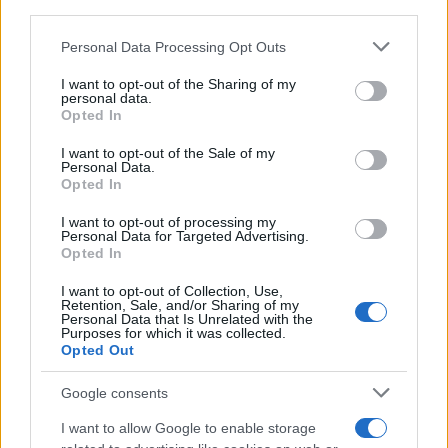
downstream participants.
Personal Data Processing Opt Outs
This information may also be disclosed by us to third parties
on the IAB’s List of Downstream Participants that may further
I want to opt-out of the Sharing of my
disclose it to other third parties.
personal data.
Opted In
Please note that this website/app uses one or more Google
services and may gather and store information including but
I want to opt-out of the Sale of my
Personal Data.
not limited to your visit or usage behaviour. You may click to
Opted In
grant or deny consent to Google and its third-party tags to
use your data for below specified purposes in below Google
I want to opt-out of processing my
consent section.
Personal Data for Targeted Advertising.
Leggi anche
Opted In
I want to opt-out of Collection, Use,
Retention, Sale, and/or Sharing of my
Personal Data that Is Unrelated with the
Casa
Purposes for which it was collected.
Opted Out
Dove posizionare il divano
secondo il Feng Shui: gli
errori da evitare
Google consents
I want to allow Google to enable storage