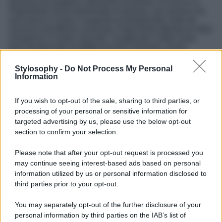
assenza di ossigeno. Attraverso la pirolisi, la scocca in
PaperShell viene trasformata in biochar, una risorsa che
arricchisce il suolo e supporta la biodiversità. Nato da
ricerche scientifiche avanzate, PaperShell affronta le sfide
climatiche in modo concreto. Scegliendo Catifa Carta,
puoi dunque fare la differenza per il pianeta, anche
quando arredi i tuoi spazi.
Stylosophy -
Do Not Process My Personal
Information
If you wish to opt-out of the sale, sharing to third parties, or
processing of your personal or sensitive information for
targeted advertising by us, please use the below opt-out
section to confirm your selection.
Please note that after your opt-out request is processed you
may continue seeing interest-based ads based on personal
information utilized by us or personal information disclosed to
third parties prior to your opt-out.
You may separately opt-out of the further disclosure of your
personal information by third parties on the IAB’s list of