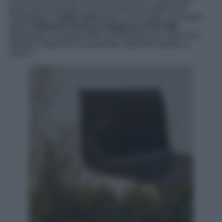
giuria internazionale che ha esaminato centinaia di
candidature:
Catifa Carta
entra così di diritto a far parte
della
Collezione Storica Compasso d’Oro ADI
,
dichiarata il 22 aprile 2004 dal Ministero per i Beni e le
Attività Culturali di “eccezionale interesse artistico e
storico”.