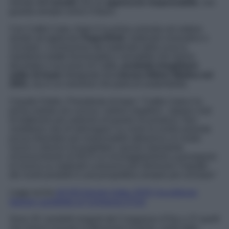
mondo dell’
arredo
con un
approccio responsabile
, che
guarda sempre verso il futuro.
Con Catifa Carta, Arper è la prima azienda nel settore
arredo ad applicare
PaperShell
, materiale innovativo e
circolare. L’evoluzione del materiale della scocca
mantiene intatte funzionalità e versatilità che hanno
decretato il successo di Catifa,
prodotto long&best
seller di Arper
disegnato da
Lievore Altherr Molina nel
2001
, ma in un versione che parla di sostenibilità.
Claudio Feltrin, Presidente di Arper: “
Catifa Carta è la
prima seduta con scocca ‘carbon negative’, capace cioè
di trattenere più carbonio di quanto ne produca. Non
smettiamo mai di interrogarci su come la nostra azienda
possa diventare più responsabile attraverso un modo
nuovo e diverso di progettare; questo importante
riconoscimento di ADI è un incoraggiamento a proseguire
la ricerca su materiali e processi per diminuire l’impatto
dei nostri prodotti in una prospettiva sempre più circolare
“
Leggi anche
All’ADI Design Index 2025 l’eccellenze
italiane candidate al Compasso D’oro
Sono 20 i prodotti insigniti del Compasso d’Oro e 37 quelli
che hanno ricevuto la Menzione d’Onore, scelti dalla