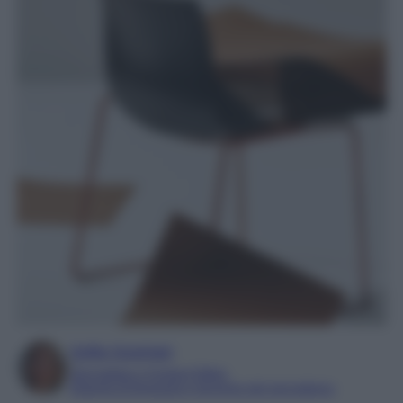
Sofia Gusman
Giornalista e Content Editor
Esperta di linguaggi e tecniche del giornalismo