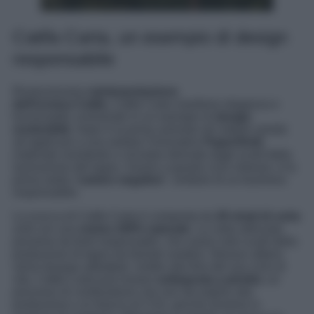
Catifa Carta, un esempio di design
responsabile
Rivoluzionaria
reinterpretazione
dell’iconica Catifa
, Catifa Carta mantiene eleganza e
funzionalità, evolvendo in un esempio di
design
sostenibile
. Arper è la prima azienda nel settore arredo
ad applicare a una seduta l’innovativo
PaperShell
,
materiale resistente e circolare derivato dagli scarti della
lavorazione del legno. Grazie a questo ciclo virtuoso, è la
prima sedia “
carbon negative
“, simbolo di un business
responsabile.
La scocca di Catifa Carta è composta da
29 strati di carta
uniti con una
resina 100% naturale
. La carta utilizzata
proviene da fonti responsabili, che usano solo scarti della
produzione di legno da foreste svedesi. Nessun albero
viene dunque abbattuto. Inoltre alla fine del suo ciclo di
vita, Catifa Carta può essere
sottoposta a pirolisi
, un
processo di combustione che non dà origine alla
produzione e al rilascio di CO2, perché avviene in