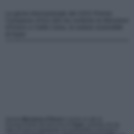
La giuria internazionale del XXIX Premio
Compasso d’Oro ADI ha conferito la Menzione
d’Onore a Catifa Carta, la seduta sostenibile
di Arper.
Questa
Menzione d’Onore
è anche un atto di
riconoscimento del percorso di
Arper
, azienda che da
oltre 20 anni è impegnata con profondità a innovare il