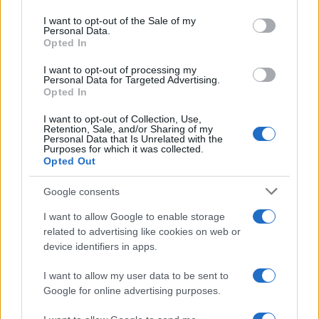
Please note that this website/app uses one or more Google
services and may gather and store information including but
I want to opt-out of the Sale of my
Personal Data.
not limited to your visit or usage behaviour. You may click to
Opted In
grant or deny consent to Google and its third-party tags to
use your data for below specified purposes in below Google
I want to opt-out of processing my
consent section.
Personal Data for Targeted Advertising.
Leggi anche
Opted In
I want to opt-out of Collection, Use,
Retention, Sale, and/or Sharing of my
Personal Data that Is Unrelated with the
Casa
Purposes for which it was collected.
Opted Out
Lavanda in vaso sana e
rigogliosa: non commettere
questi 3 errori
Google consents
I want to allow Google to enable storage
related to advertising like cookies on web or
Moda
device identifiers in apps.
Emma segue il trend di
stagione: bikini con stampa
I want to allow my user data to be sent to
animalier ma con un tocco più
glamour!
Google for online advertising purposes.