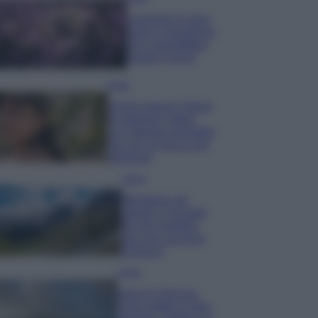
Lavanda in vaso
sana e rigogliosa:
non commettere
questi 3 errori
Moda
Emma segue il trend
di stagione: bikini
con stampa animalier
ma con un tocco più
glamour!
Viaggi
Montagna ad
agosto: 4 località
da non perdere
per una vacanza
al fresco
Viaggi
Isola di Vulcano,
cosa vedere e fare: