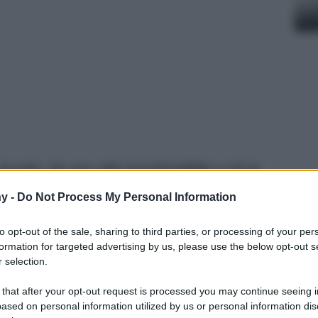
 polo, da uno stile inconfondibile a chi la
anche lo stile sportivo rendendolo super chic!
y -
Do Not Process My Personal Information
ti, classiche e sportive che potete acquistare!
to opt-out of the sale, sharing to third parties, or processing of your per
formation for targeted advertising by us, please use the below opt-out s
 selection.
 that after your opt-out request is processed you may continue seeing i
ased on personal information utilized by us or personal information dis