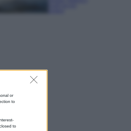
spiagge, trekking e
luoghi da non
perdere
sonal or
ection to
nterest-
closed to