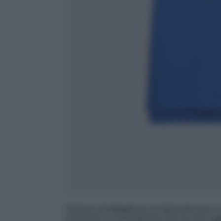
Partiamo dal
brand
che ha fatto della polo il
traspirante e contraddistinta dall’esclusivo
p