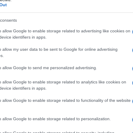
der del casual chic!
Out
ra casual e chic!
consents
 di stagione più casual
o allow Google to enable storage related to advertising like cookies on
evice identifiers in apps.
o allow my user data to be sent to Google for online advertising
s.
to allow Google to send me personalized advertising.
o allow Google to enable storage related to analytics like cookies on
evice identifiers in apps.
o allow Google to enable storage related to functionality of the website
o allow Google to enable storage related to personalization.
o allow Google to enable storage related to security, including