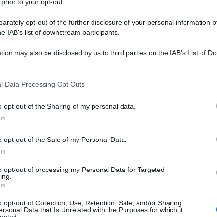
 prior to your opt-out.
rately opt-out of the further disclosure of your personal information by
he IAB’s list of downstream participants.
tion may also be disclosed by us to third parties on the IAB’s List of 
 that may further disclose it to other third parties.
 that this website/app uses one or more Google services and may gath
l Data Processing Opt Outs
including but not limited to your visit or usage behaviour. You may click 
 to Google and its third-party tags to use your data for below specifi
o opt-out of the Sharing of my personal data.
ogle consent section.
la moda
casual
chic
al femminile è quella che vede la
In
 praticamente un marchio di fabbrica, per altri una
a elegante a metà strada tra lo stile più casual e
o per esempio due brand che ogni anno tra primavera,
o opt-out of the Sale of my Personal Data.
particolari da poter indossare. Queste e le altre da
In
raverso una rapida panoramica di modelli e colori più
e,
tutti i giorni
, rimanendo comodi senza perdere stile ed
to opt-out of processing my Personal Data for Targeted
ing.
In
ual chic che ci sia!
o opt-out of Collection, Use, Retention, Sale, and/or Sharing
ersonal Data that Is Unrelated with the Purposes for which it
lected.