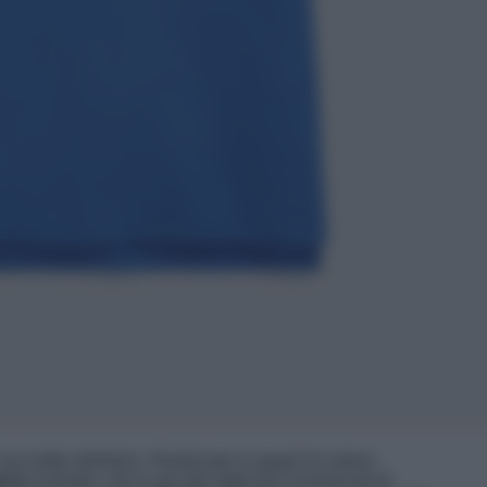
 suo tratto distintivo. Realizzata in piqué di cotone
ony
ricamato, che è uno dei loghi più riconosciuti di