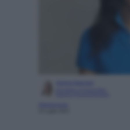
Serena Basciani
Giornalista e Content Editor
Esperta in Personal Branding
Abbigliamento
14 Luglio 2023