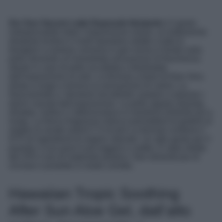
Svr Sun Secure Latte Doposole Idratante
è il gesto
indispensabile dopo l’esposizione solare, un trattamento
idratante lenitivo e multi-riparatore adatto a tutta la
famiglia! La texture cremosa in gel-crema si fonde sulla
pelle donando un’immediata sensazione di freschezza
ideale in caso di pelle accaldata e disidratata
dall’esposizione al sole. La formula a base di Aloe Vera
idrata a lungo e lenisce la sensazione di calore. La
Niacinamide e i fermenti microbiotici aiutano a riparare i
danni causati dall’esposizione. La pelle appare riparata,
idratata, nutrita e l’abbronzatura si mantiene brillante più a
lungo. La fresca fragranze estiva ti permetterà di goderti al
meglio le serate estive! C’è di più! La formula contiene il
97% di ingredienti di origine naturale. Un altro gesto per il
pianeta: il suo pack è più leggero e sottile. È stato ridotto
del 25% l’uso di materiale plastico. Non dimenticare di
riciclare il prodotto in modo corretto.
Hawaiian Tropic Soothing
After Sun Aloe Gel, dall’alto