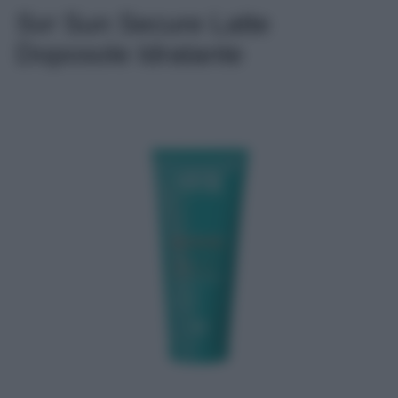
Svr Sun Secure Latte
Doposole Idratante