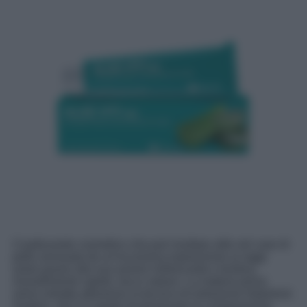
Coadiuvante cosmetico che può risultare utile nel caso di
pelle arrossata da un’eccessiva esposizione ai raggi
solari grazie alla sua azione rinfrescante e lenitiva.
Assorbimento rapido, tocco setoso. La materia prima
viene estratta attraverso la tecnica di estrazione Naturlock
System, che è in grado di preservare la composizione