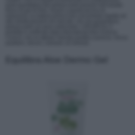
quali-quantitativa dei polisaccaridi presenti nell’estratto
fresco di gel di Aloe. Grazie a questa tecnica di
estrazione, la materia prima è più concentrata rispetto ad
altri estratti presenti nel mercato, che non possiedono
polisaccaridi con peso molecolare >150.000 Da. Il
prodotto è certificato dalla International Aloe Science
Council, che ne attesta l’elevata qualità e purezza. Senza
parabeni, siliconi, coloranti, oli minerali.
Equilibra Aloe Dermo Gel