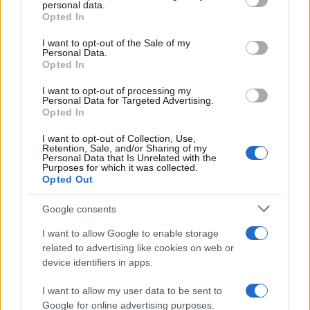
disclose it to other third parties.
personal data.
Opted In
Please note that this website/app uses one or more Google
services and may gather and store information including but
I want to opt-out of the Sale of my
Personal Data.
not limited to your visit or usage behaviour. You may click to
Opted In
grant or deny consent to Google and its third-party tags to
use your data for below specified purposes in below Google
I want to opt-out of processing my
consent section.
Personal Data for Targeted Advertising.
Leggi anche
Opted In
I want to opt-out of Collection, Use,
Retention, Sale, and/or Sharing of my
Personal Data that Is Unrelated with the
Casa
Purposes for which it was collected.
Opted Out
Dove posizionare il divano
secondo il Feng Shui: gli
errori da evitare
Google consents
I want to allow Google to enable storage
related to advertising like cookies on web or
Moda
device identifiers in apps.
Chiara Ferragni, più bella
che mai: al naturale e senza
I want to allow my user data to be sent to
make up VIDEO
Google for online advertising purposes.