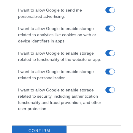
I want to allow Google to send me
Viaggi
personalized advertising.
Il borgo più spettacolare della
Costa dei Trabocchi conquista
I want to allow Google to enable storage
tutti: tra vicoli, panorami e spiagge
related to analytics like cookies on web or
da sogno
device identifiers in apps.
I want to allow Google to enable storage
Moda
related to functionality of the website or app.
Samira Lui sfoggia il beach
look perfetto per l’estate:
I want to allow Google to enable storage
scoprilo qui!
related to personalization.
I want to allow Google to enable storage
related to security, including authentication
functionality and fraud prevention, and other
user protection.
© – Stylosophy – Anicaflash S.r.l. – P.Iva 01816001000 – Testata
Giornalistica registrata presso il Tribunale ordinario di Roma, n° 111/2022
del 21/07/2022
CONFIRM