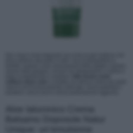
Non nasce come doposole ma come un gel multiuso che
dona sollievo alla pelle in tutti i casi di disequilibrio e
fastidio cutaneo come arrossamenti delle pieghe cutanee,
rossori delle gengive, rossore da sfregamento o sudore e
dopo la depilazione o rasatura.
Utile anche come
sollievo dopo sole
e contatto con fonti di calore per piedi
stanchi ed eccessivamente sollecitati. Senza petrolati e
parabeni, senza alcol e senza profumazione aggiunta.
Aloe Ialuronico Crema
Balsamo Doposole Natur
Unique: un’emulsione