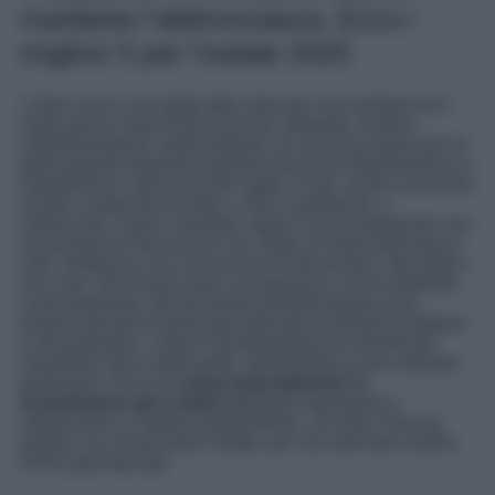
mantiene l’abbronzatura. Ecco i
migliori 5 per l’estate 2025
L’Aloe vera è uno degli attivi skincare che rientrano tra i
multi azione naturali più ricercati: idratante, lenitivo,
antinfiammatorio, antiossidante. Un vero toccasana per la
pelle quando presenta qualsiasi forma di infiammazione o
imperfezione, dall’acne alle rughe. In più, anche associata
ad altri componenti lenitivi, come il pantenolo, e
rinfrescanti, come il mentolo, agisce anche regalando una
sensazione di freschezza che, dopo un’intera giornata al
sole, restituisce una sensazione di benessere, alla pelle e
non solo. Non basta usare una generica crema idratante
come doposole, perché questi prodotti beauty sono
proprio pensati in primis per alleviare eventuali scottature
o arrossamenti. L’Aloe è fondamentale per ripristinare
l’equilibrio idrico della pelle, riportandola al suo naturale
benessere. Ecco le
creme (specialmente in
formulazione gel o latte)
doposole rigeneranti e
rinfrescanti e a rapido assorbimento, con Aloe Vera da
portare con sé per tutta l’estate, per una skincare routine
di fine giornata top!