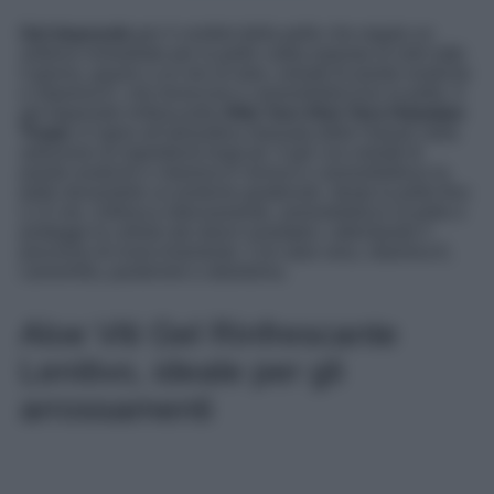
Gel doposole
per il comfort della pelle che regala un
sollievo immediato per la pelle calda esposta al sole tutto
il giorno, grazie a un mix di aloe, estratti di piante esotiche
e vitamina E, che leniscono e ammorbidiscono la pelle. Il
gel doposole rinfrescante
After Sun Aloe Vera Hawaiian
Tropic
si ispira all’atmosfera rilassata delle Hawaii nella
selezione di ingredienti tropicali. Il gel con estratti di
piante esotiche e vitamina E lenisce e ammorbidisce la
pelle donandole un profumo gradevole. Idrata la pelle fino
a 12 ore, rinfresca intensamente, ammorbidisce la pelle e
protegge le cellule dai danni ossidativi, rallentando il
processo di invecchiamento. Con aloe vera, vitamina E,
camomilla, pantenolo e allantoina.
Aloe Viti Gel Rinfrescante
Lenitivo, ideale per gli
arrossamenti