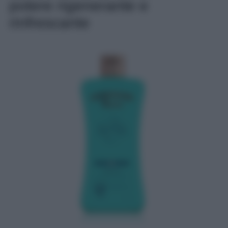
potere rigenerante e
rinfrescante