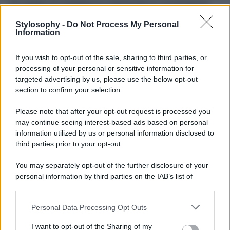
Un surplus di morbidezza e benessere in un’emulsione
doposole ricca e nutriente che idrata intensamente la
pelle, lasciandola più morbida ed elastica. Grazie alla sua
Stylosophy -
Do Not Process My Personal
azione lenitiva e decongestionante, la pelle è subito
Information
pronta per una nuova esposizione. In un solo gesto il
Balsamo Doposole nutre e idrata in profondità, prolunga
If you wish to opt-out of the sale, sharing to third parties, or
l’abbronzatura, rinfresca la pelle donandoti una piacevole
sensazione long lasting e la preserva, contrastando
processing of your personal or sensitive information for
l’invecchiamento causato dall’esposizione solare. Con
targeted advertising by us, please use the below opt-out
Aloe Succo Titolato, Acido Ialuronico, Acido Ialuronico,
section to confirm your selection.
DHA Dihydroxyacetone, Burro di Karitè, Vitamina E e
Complesso promotore dell’abbronzatura, studiato per
Please note that after your opt-out request is processed you
promuovere l’abbronzatura rendendola più veloce ed
may continue seeing interest-based ads based on personal
intensa. Restaura la barriera cutanea. Permette di
abbronzarsi prima, meglio e far durare di più
information utilized by us or personal information disclosed to
l’abbronzatura.
third parties prior to your opt-out.
You may separately opt-out of the further disclosure of your
personal information by third parties on the IAB’s list of
downstream participants.
Personal Data Processing Opt Outs
This information may also be disclosed by us to third parties
on the IAB’s List of Downstream Participants that may further
I want to opt-out of the Sharing of my