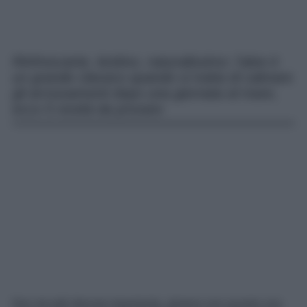
Rinfrescante, lenitivo, naturalissimo: l’aloe è
un grande classico quando si tratta di calmare
gli arrossamenti dopo una giornata al mare,
ecco 5 novità da provare
Non da tutti ritenuta importante, almeno non quanto una