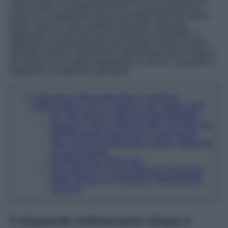
crema solare con protezione SPF, la crema doposole è
invece un componente essenziale della skincare estiva.
Nutre, lenisce e dona sollievo alla pelle arrossata,
regalando una sensazione di freschezza alla pelle. Il
doposole è importantissimo per idratare e lenire la pelle,
aiutando anche a mantenere l’abbronzatura più a lungo e
ad evitare che lo strato superficiale si secchi, causando le
fastidiose e inestetiche spellature.
Il doposole rinfrescante idrata e mantiene
l’abbronzatura. Ecco i migliori 5 per l’estate 2025
Svr Sun Secure Latte Doposole Idratante
Hawaiian Tropic Soothing After Sun Aloe Gel,
dall’alto potere rigenerante e rinfrescante
Aloe Viti Gel Rinfrescante Lenitivo, ideale per
gli arrossamenti
Equilibra Aloe Dermo Gel
Aloe Ialuronico Crema Balsamo Doposole
Natur Unique: un’emulsione intensamente
idratante
Il doposole rinfrescante idrata e