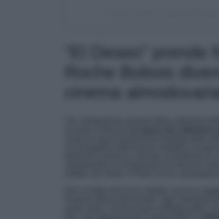
Un post condiviso da Roche Bobois O
“El Deseo” prende fo
Roche Bobois diven
cinema almodovari
Tra i protagonisti assoluti della collezione
Cr
la scena e diventa
un pezzo da collezione p
come la casa di produzione fondata dallo st
e scenografica dell’iconico modello
Lounge
edizione esclusiva, il divano si trasforma in u
rivestimento è un’esplosione di citazioni visi
celebri, da
Volver
a
Parla con lei
, passando 
Non si tratta solo di un mobile, ma di un ogg
la trama stessa del tessuto. Ogni elemento de
colori saturi, richiami pop e dettagli grafici 
Per i veri appassionati, è disponibile in
edizi