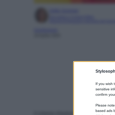
Sofia Gusman
Giornalista e Content Editor
Esperta di linguaggi e tecniche del gior
Arredamento
10 Aprile 2025
Stylosoph
If you wish 
sensitive in
confirm your
Please note
based ads b
Il cinema d’autore incontra il design