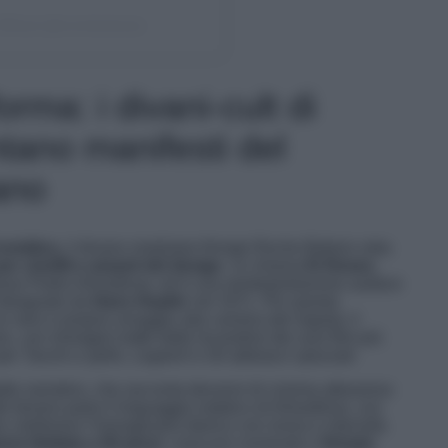
fficial (@rochebobois)
rma: i divani-cult di
tano manifesti del
ano
omática
, il divano modulare firmato Roche Bobois ruba
er cinefili e amanti del design
. Si chiama
El Deseo
,
esso Pedro Almodóvar, ed è una reinterpretazione audace
disegnato da
Hans Hopfer
nel 1971. Per questa
n vero e proprio omaggio alla carriera del regista: il
ve, con immagini tratte dalle locandine dei suoi film più
per
Tacchi a spillo
,
Legami!
e
Gli abbracci spezzati
.
etto narrativo, che racconta decenni di cinema attraverso
l divano parla il linguaggio estetico di Almodóvar, con
che celebrano l’immaginario iberico con ironia e intensità.
one limitata a 50 pezzi
, ciascuno numerato e
firmato