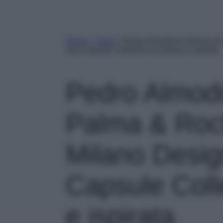
Home
»
Casa
»
Pedro Almodóvar, Rossy de
una Capsule Collection esclusiva e ispirata
Pedro Almod
Palma & Roch
Milano Desi
Capsule Coll
e ispirata