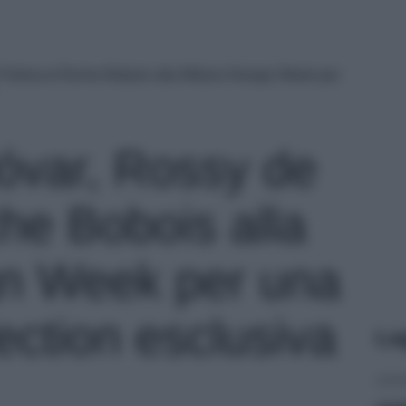
 Palma & Roche Bobois alla Milano Design Week per
óvar, Rossy de
e Bobois alla
gn Week per una
ection esclusiva
Le