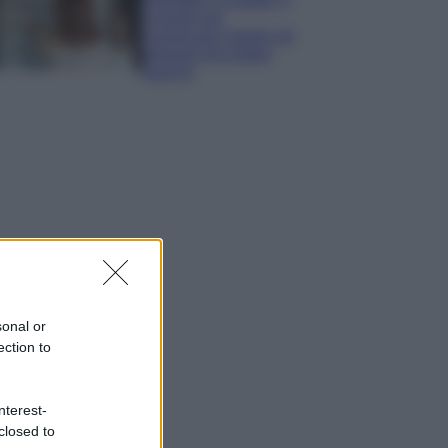
consigli per
conservare meglio gli
alimenti ed evitare
sprechi
sonal or
ection to
nterest-
closed to