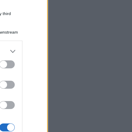
 third
Downstream
er and store
to grant or
ed purposes