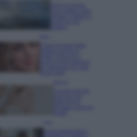
Isola di Vulcano,
cosa vedere e fare:
spiagge, trekking e
luoghi da non
perdere
Moda
Chiara Ferragni detta
tendenza anche in
estate: scopri qui il
nuovo must di stagione
da indossare con i tuoi
beach look!
Bellezza
5 scrub corpo fai
da te per una
pelle liscia e
levigata a prova di
Estate
Casa
Come organizzare il
frigorifero in estate: 5