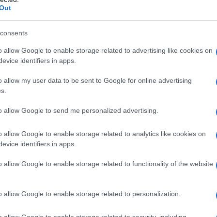
astare atmosfere, raccontare personaggi. Ora, trasporta
Out
sta è l’essenza di
Cromática
, la nuova collezione firmata
o del cinema spagnolo. Non si tratta solo di mobili, ma
ale.
consents
come linguaggio espressivo, ha creato una serie di arredi
o allow Google to enable storage related to advertising like cookies on
 toni accesi del rosso e del giallo, simboli di passione ed
evice identifiers in apps.
che richiamano riflessioni interiori e misteri non detti, ogni
afico. Le linee sinuose dei divani ricordano i movimenti
avolini bassi, colorati e lucidi, sembrano citare le
o allow my user data to be sent to Google for online advertising
rvi” o “Parla con lei”.
s.
con sedute che sembrano quasi maschere teatrali e
to allow Google to send me personalized advertising.
ero proiettori sul set. È una collezione che
trasforma il
l’identità forte e inconfondibile di chi ha sempre saputo
. Tutto parla di storie, memoria e visione: anche il modo
o allow Google to enable storage related to analytics like cookies on
re lucide, velluti corposi, vetri colorati — racconta una
evice identifiers in apps.
ici, proprio come le trame almodovariane.
o allow Google to enable storage related to functionality of the website
o allow Google to enable storage related to personalization.
o allow Google to enable storage related to security, including