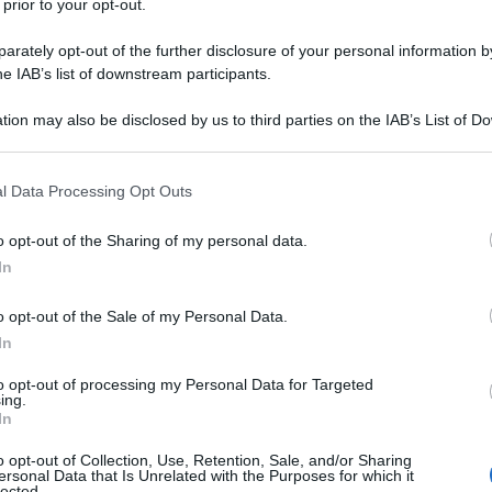
 prior to your opt-out.
sign Week Roche Bobois svela un progetto
 del mondo Almodóvar.
rately opt-out of the further disclosure of your personal information by
he IAB’s list of downstream participants.
tion may also be disclosed by us to third parties on the IAB’s List of 
 that may further disclose it to other third parties.
 that this website/app uses one or more Google services and may gath
l Data Processing Opt Outs
including but not limited to your visit or usage behaviour. You may click 
 to Google and its third-party tags to use your data for below specifi
o opt-out of the Sharing of my personal data.
ogle consent section.
In
o opt-out of the Sale of my Personal Data.
In
to opt-out of processing my Personal Data for Targeted
ing.
In
o opt-out of Collection, Use, Retention, Sale, and/or Sharing
ersonal Data that Is Unrelated with the Purposes for which it
film di Almodóvar, dove ogni dettaglio cromatico è
lected.