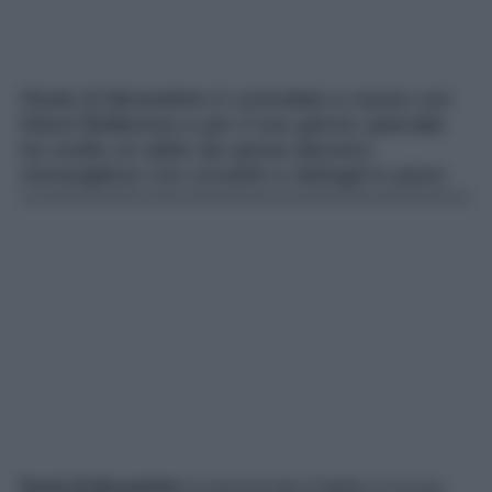
Paola Di Benedetto è convolata a nozze con
Raoul Bellanova e per il suo giorno speciale,
ha scelto un abito da sposa davvero
meraviglioso con corsetto e dettagli in pizzo.
Paola Di Benedetto
ha pronunciato il fatidico sì al suo