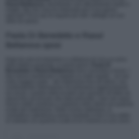
Raoul Bellanova
, diventando così ufficialmente marito e
moglie. Ma che cosa ha indossato per il suo giorno
speciale? Ecco qui di seguito per tutti i dettagli sul suo
abito da sposa.
Paola Di Benedetto e Raoul
Bellanova sposi
Dopo tre anni di relazione e a distanza di circa un anno
dalla fatidica proposta, in questi giorni,
Paola Di
Benedetto e Raoul Bellanova
sono convolati a nozze. I
due hanno mantenuto il segreto su molti aspetti – se non
sulla maggior parte – del matrimonio fino all’ultimo, non
condividendo informazioni né tantomeno aggiornamenti
sui social, a partire dalla location per passare all’abito da
sposa fino ad arrivare alla data prescelta. I due neo sposi
hanno infatti condiviso a sorpresa nelle ultime ore qualche
scatto del matrimonio. Nelle scorse settimane, la
conduttrice radiofonica aveva mostrato ai fan il suo addio
al nubilato con qualche scatto di lei insieme ai suoi amici.