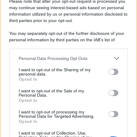
Please note that after your opt-out request is processed you
may continue seeing interest-based ads based on personal
Un post condiviso da Paola Di Benedetto (@paodb)
information utilized by us or personal information disclosed to
third parties prior to your opt-out.
You may separately opt-out of the further disclosure of your
personal information by third parties on the IAB’s list of
downstream participants.
Personal Data Processing Opt Outs
This information may also be disclosed by us to third parties
on the IAB’s List of Downstream Participants that may further
I want to opt-out of the Sharing of my
disclose it to other third parties.
personal data.
Opted In
Please note that this website/app uses one or more Google
services and may gather and store information including but
I want to opt-out of the Sale of my
Personal Data.
not limited to your visit or usage behaviour. You may click to
Opted In
grant or deny consent to Google and its third-party tags to
use your data for below specified purposes in below Google
I want to opt-out of processing my
consent section.
Personal Data for Targeted Advertising.
Leggi anche
Opted In
I want to opt-out of Collection, Use,