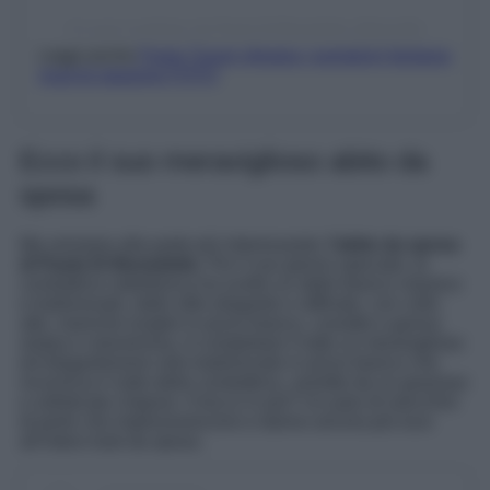
Un post condiviso da Paola Di Benedetto (@paodb)
Leggi anche
Paola Turani sfoggia i pantaloni fantasia
must di stagione FOTO
Ecco il suo meraviglioso abito da
sposa
Ma veniamo alla parte più interessante:
l’abito da sposa
di Paola Di Benedetto
. Per il suo giorno speciale, la
conduttrice radiofonica ha scelto un abito bianco classico
e tradizionale, dallo stile elegante e raffinato, con collo
alto, maniche lunghe in pizzo bianco, corsetto e gonna
ampia e voluminosa. A completare il tutto un meraviglioso
ed elegantissimo velo tradizionale in pizzo bianco che
incornicia il volto della conduttrice, sorretto da un grazioso
e sofisticato chignon. Il tocco in più? Un paio di orecchini
di perle che impreziosiscono e danno ancora più luce
all’intero look da sposa.