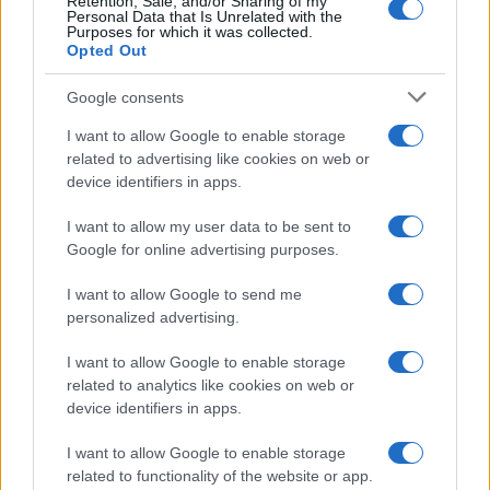
Retention, Sale, and/or Sharing of my
Viaggi
Personal Data that Is Unrelated with the
Purposes for which it was collected.
Il borgo più spettacolare della
Opted Out
Costa dei Trabocchi conquista
tutti: tra vicoli, panorami e spiagge
Google consents
da sogno
I want to allow Google to enable storage
related to advertising like cookies on web or
Moda
device identifiers in apps.
Samira Lui sfoggia il beach
look perfetto per l’estate:
I want to allow my user data to be sent to
scoprilo qui!
Google for online advertising purposes.
I want to allow Google to send me
Bellezza
personalized advertising.
I profumi marini più
I want to allow Google to enable storage
gettonati dell’Estate 2026,
freschi e leggeri
related to analytics like cookies on web or
device identifiers in apps.
I want to allow Google to enable storage
Casa
related to functionality of the website or app.
Lavanda in vaso sana e