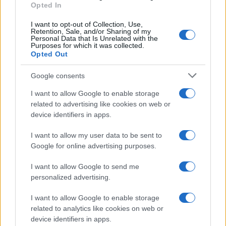
Leggi anche
Opted In
I want to opt-out of Collection, Use,
Retention, Sale, and/or Sharing of my
Personal Data that Is Unrelated with the
Moda
Purposes for which it was collected.
Opted Out
Samira Lui sfoggia il beach
look perfetto per l’estate:
scoprilo qui!
Google consents
I want to allow Google to enable storage
related to advertising like cookies on web or
Bellezza
device identifiers in apps.
I profumi marini più
gettonati dell’Estate 2026,
I want to allow my user data to be sent to
freschi e leggeri
Google for online advertising purposes.
I want to allow Google to send me
Casa
personalized advertising.
Lavanda in vaso sana e
I want to allow Google to enable storage
rigogliosa: non commettere
questi 3 errori
related to analytics like cookies on web or
device identifiers in apps.