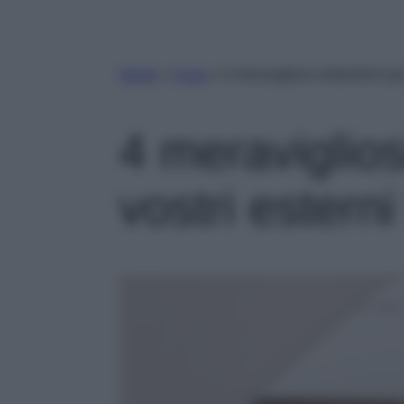
Home
»
Casa
»
4 meravigliosi ombrelloni per 
4 meraviglios
vostri esterni