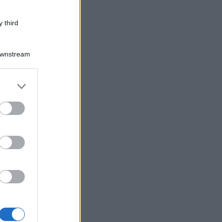
 third
Downstream
er and store
to grant or
ed purposes