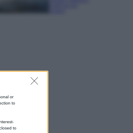
spiagge, trekking e
luoghi da non
perdere
sonal or
ection to
nterest-
closed to