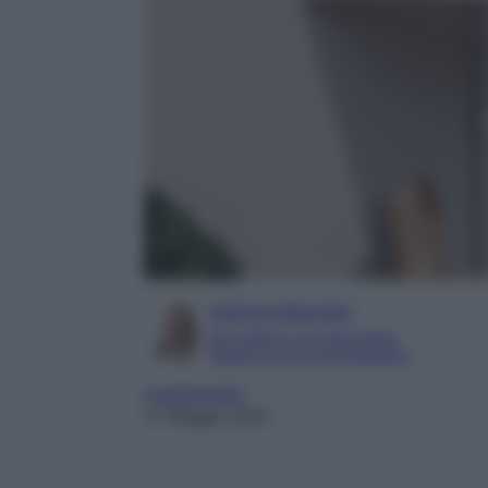
Serena Basciani
Giornalista e Content Editor
Esperta in Personal Branding
Arredamento
27 Maggio 2023