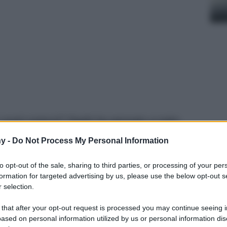
vostri esterni? Deghi ha pensato a tutto:
ign e super accessoriati. Dovete solo capire
y -
Do Not Process My Personal Information
e poi premere su “acquista”!
to opt-out of the sale, sharing to third parties, or processing of your per
formation for targeted advertising by us, please use the below opt-out s
 selection.
 that after your opt-out request is processed you may continue seeing i
ased on personal information utilized by us or personal information dis