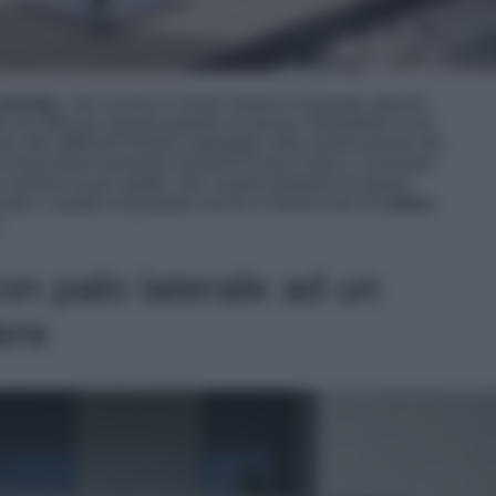
entrale
, che incarna il mood classico di questo articolo.
bù ed offre per questa grande sicurezza, flessibilità d’uso
ie alle differenti finiture impiegate nella realizzazione dei
 trascorrere momenti momenti di puro relax e conviviali
rivelarsi la più adatta. Non avrete problemi di spazio
ale, e potete acquistarlo anche in diversi toni di
colore
.
.
n palo laterale ad un
ere