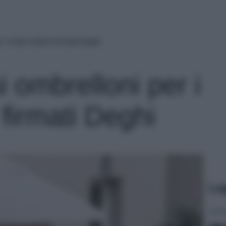
i vostri esterni firmati Deghi
i ombrelloni per i
 firmati Deghi
Le