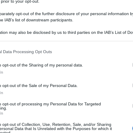
 prior to your opt-out.
rately opt-out of the further disclosure of your personal information by
he IAB’s list of downstream participants.
tion may also be disclosed by us to third parties on the IAB’s List of 
 that may further disclose it to other third parties.
 that this website/app uses one or more Google services and may gath
l Data Processing Opt Outs
including but not limited to your visit or usage behaviour. You may click 
 to Google and its third-party tags to use your data for below specifi
o opt-out of the Sharing of my personal data.
ogle consent section.
o. L’estate non è solo questione di vacanza, ma anche
In
sterni della vostra casa. Ovviamente soprattutto in vista
i punti d’ombra di qualità, e per questo, come spesso
n brand di garanzia. I vostri
esterni
saranno valorizzanti,
o opt-out of the Sale of my Personal Data.
r chic, che sono in grado di coniugare le linee eleganti a
In
nce. Non siete ancora convinti? Allora ecco una serie di
 usufruiscono anche di promozione stratosferiche, per
to opt-out of processing my Personal Data for Targeted
i sconti finiscano…
ing.
In
i bambù
o opt-out of Collection, Use, Retention, Sale, and/or Sharing
 un prezzo da non credere
ersonal Data that Is Unrelated with the Purposes for which it
 oltre il 35% di sconto
lected.