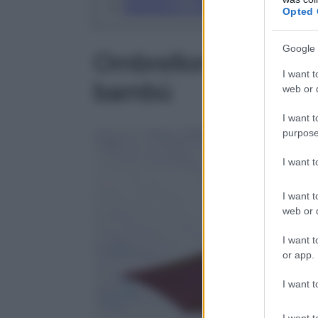
Ombrellone a muro, sconto super e prat
Opted 
Google 
Ombrellone a palo c
I want t
bambù
web or d
I want t
purpose
I want 
I want t
web or d
I want t
or app.
I want t
I want t