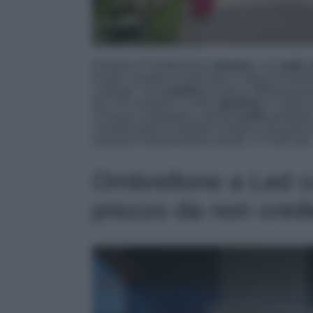
Portman è l’ombrellone
classico
, con
palo c
Ill palo centrale è realizzato in legno di bam
e design. Una
estetica
curata e raffinata graz
teli. Per arredare il vostro
giardino
in modo di
in buona compagnia, questa
scelta
potrebbe 
considerando la struttura semplice ed essenzi
Il prezzo è decisamente onesto, 177,00 Euro
Ombrellone a Led co
prezzo da non cred