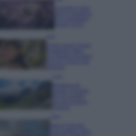
Lavanda in vaso
sana e rigogliosa:
non commettere
questi 3 errori
Moda
Emma segue il trend
di stagione: bikini
con stampa animalier
ma con un tocco più
glamour!
Viaggi
Montagna ad
agosto: 4 località
da non perdere
per una vacanza
al fresco
Viaggi
Isola di Vulcano,
cosa vedere e fare: