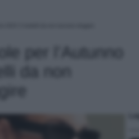
no 2023: 5 modelli da non lasciarsi sfuggire
ole per l’Autunno
lli da non
gire
Le