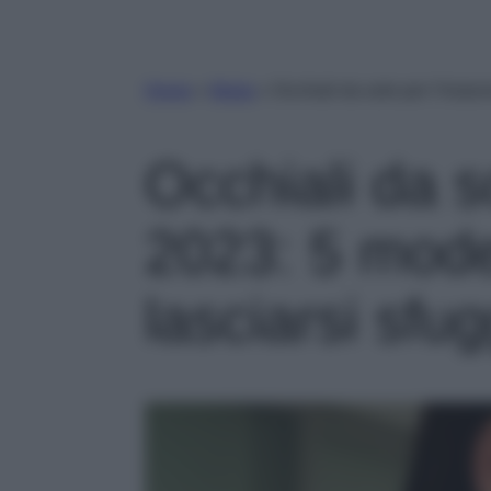
Home
»
Moda
»
Occhiali da sole per l’Autun
Occhiali da s
2023: 5 mode
lasciarsi sfug