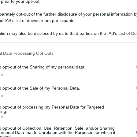
 prior to your opt-out.
rately opt-out of the further disclosure of your personal information by
he IAB’s list of downstream participants.
tion may also be disclosed by us to third parties on the IAB’s List of 
 that may further disclose it to other third parties.
 that this website/app uses one or more Google services and may gath
l Data Processing Opt Outs
including but not limited to your visit or usage behaviour. You may click 
 to Google and its third-party tags to use your data for below specifi
o opt-out of the Sharing of my personal data.
ogle consent section.
In
o opt-out of the Sale of my Personal Data.
ebbero tener conto di alcuni aspetti fondamentali, oltre
atiche tipiche della stagione, alle condizioni di luce,
In
to dell’anno non è un gioco solo di abbinamenti e stile.
enti in tonalità calde e terrose che sono super cool. Colori
to opt-out of processing my Personal Data for Targeted
r oro, il grigio scuro e il verde oliva possono essere
ing.
In
 Le lenti sfumate, che sono più scure nella parte
ossono essere invece utili per adattarsi alle variazioni di
essere nuvoloso o parzialmente soleggiato. Per quanto
o opt-out of Collection, Use, Retention, Sale, and/or Sharing
ersonal Data that Is Unrelated with the Purposes for which it
erchiamo di optare per dei toni neutri come il nero o il
lected.