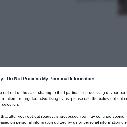
y -
Do Not Process My Personal Information
el campo degli occhiali da sole sono già
 i modelli più di tendenza per la prossima
to opt-out of the sale, sharing to third parties, or processing of your per
prio lasciarvi sfuggire…
formation for targeted advertising by us, please use the below opt-out s
 selection.
 that after your opt-out request is processed you may continue seeing i
ased on personal information utilized by us or personal information dis