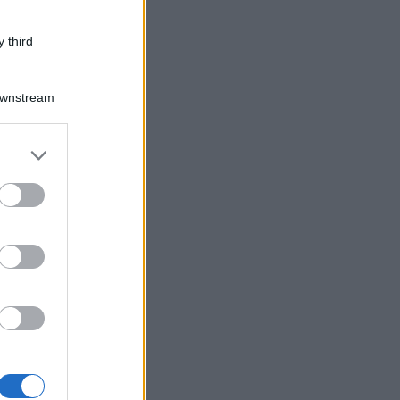
 third
Downstream
er and store
to grant or
ed purposes