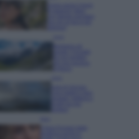
Emma segue il trend
di stagione: bikini
con stampa animalier
ma con un tocco più
glamour!
Viaggi
Montagna ad
agosto: 4 località
da non perdere
per una vacanza
al fresco
Viaggi
Isola di Vulcano,
cosa vedere e fare:
spiagge, trekking e
luoghi da non
perdere
Moda
Chiara Ferragni detta
tendenza anche in