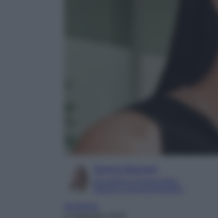
Serena Basciani
Giornalista e Content Editor
Esperta in Personal Branding
Accessori
8 Settembre 2023