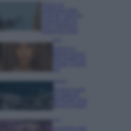
Il borgo più
spettacolare della
Costa dei Trabocchi
conquista tutti: tra
vicoli, panorami e
spiagge da sogno
Moda
Samira Lui
sfoggia il beach
look perfetto per
l’estate: scoprilo
qui!
Bellezza
I profumi marini
più gettonati
dell’Estate 2026,
freschi e leggeri
Casa
Lavanda in vaso