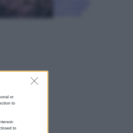
sana e rigogliosa:
non commettere
questi 3 errori
sonal or
ection to
nterest-
closed to