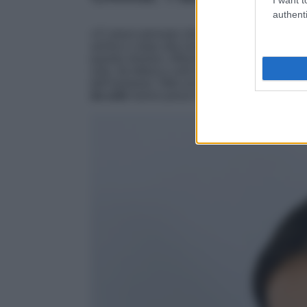
authenti
«Ci piace pensare che la vita sia troppo brev
anima e corpo alla ricerca di modelli che po
questa mission, Alfonso, Massimo, Nunzia e
sole, da lettura e anti luce blu che reinterp
dell’eyewear. Oltre al design, tra i punti forti
da sole
hanno prezzi decisamente
economi