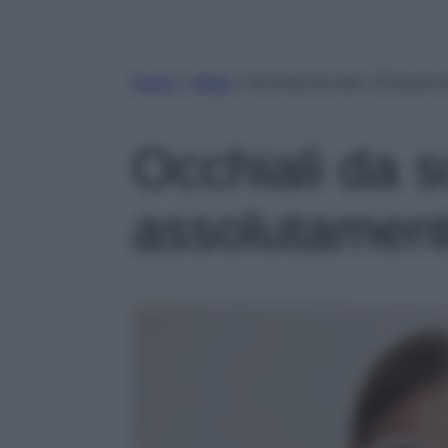
Home
»
Moda
»
Occhiali da sole: 10 brand 
Occhiali da s
assolutament