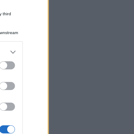
 third
Downstream
er and store
to grant or
ed purposes