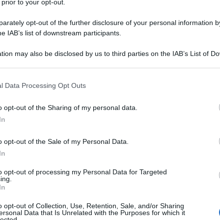
 prior to your opt-out.
rately opt-out of the further disclosure of your personal information by
he IAB’s list of downstream participants.
tion may also be disclosed by us to third parties on the IAB’s List of 
 that may further disclose it to other third parties.
 that this website/app uses one or more Google services and may gath
l Data Processing Opt Outs
including but not limited to your visit or usage behaviour. You may click 
 to Google and its third-party tags to use your data for below specifi
o opt-out of the Sharing of my personal data.
ogle consent section.
In
iali da sole
sono indubbiamente uno dei più importanti.
o opt-out of the Sale of my Personal Data.
pletare ogni look, sono un must have che non conosce
andi brand – da Gucci a Chanel, da Miu Miu a
In
y-Ban e Persol – sono sempre più numerose le
marche di
i che si stanno imponendo sul mercato con le loro
to opt-out of processing my Personal Data for Targeted
ing.
riali innovativi.
In
te da scoprire
o opt-out of Collection, Use, Retention, Sale, and/or Sharing
ersonal Data that Is Unrelated with the Purposes for which it
lected.