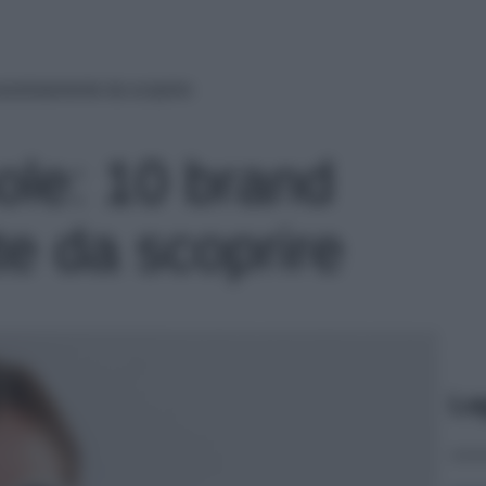
assolutamente da scoprire
ole: 10 brand
e da scoprire
Le