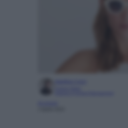
Marilina Curci
Fashion Editor
Esperta in Content Management
Accessori
1 Aprile 2023