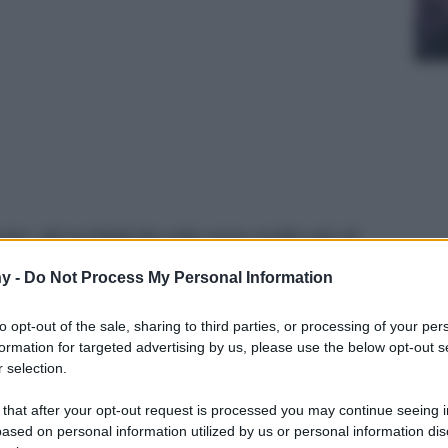
rto: gli occhiali da sole sono molto più di
mprescindibili, costituiscono un alleato di stile
y -
Do Not Process My Personal Information
 del momento: marchi di nicchia, label
onoscere per essere sempre al passo con gli
to opt-out of the sale, sharing to third parties, or processing of your per
formation for targeted advertising by us, please use the below opt-out s
 selection.
 that after your opt-out request is processed you may continue seeing i
ased on personal information utilized by us or personal information dis