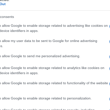
on addicted
Out
e Made in Milan
consents
o allow Google to enable storage related to advertising like cookies on
genderless
evice identifiers in apps.
le
o allow my user data to be sent to Google for online advertising
s.
0 brand assolutamente da
to allow Google to send me personalized advertising.
o allow Google to enable storage related to analytics like cookies on
evice identifiers in apps.
ano alle
label emergenti
meno conosciute ma sempre più
o allow Google to enable storage related to functionality of the website
ono tante le firme che stanno radicalmente cambiando il
ano assolutamente una chance e che sono finite nella
o allow Google to enable storage related to personalization.
prima di tutto
o allow Google to enable storage related to security, including