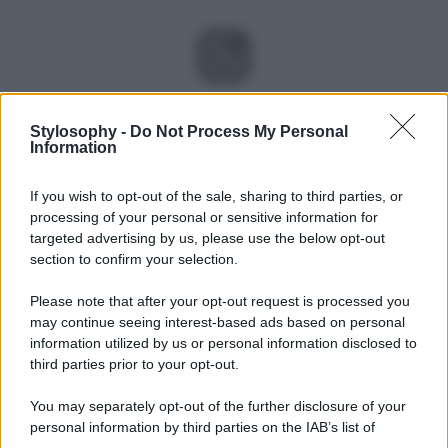
Visualizza questo post su Instagram
Stylosophy -
Do Not Process My Personal
Information
If you wish to opt-out of the sale, sharing to third parties, or
processing of your personal or sensitive information for
targeted advertising by us, please use the below opt-out
section to confirm your selection.
Please note that after your opt-out request is processed you
may continue seeing interest-based ads based on personal
Un post condiviso da CHANAMON SUHOM (@goodview_makeup)
information utilized by us or personal information disclosed to
third parties prior to your opt-out.
You may separately opt-out of the further disclosure of your
personal information by third parties on the IAB’s list of