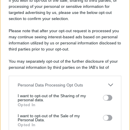
If you wish to opt-out of the sale, sharing to third parties, or
processing of your personal or sensitive information for
targeted advertising by us, please use the below opt-out
section to confirm your selection.
Please note that after your opt-out request is processed you
may continue seeing interest-based ads based on personal
Un post condiviso da ! IG⊕LA SPEZIA® (@ig_laspezia)
information utilized by us or personal information disclosed to
third parties prior to your opt-out.
You may separately opt-out of the further disclosure of your
personal information by third parties on the IAB’s list of
downstream participants.
Personal Data Processing Opt Outs
This information may also be disclosed by us to third parties
on the IAB’s List of Downstream Participants that may further
I want to opt-out of the Sharing of my
disclose it to other third parties.
personal data.
Opted In
Please note that this website/app uses one or more Google
services and may gather and store information including but
I want to opt-out of the Sale of my
Personal Data.
not limited to your visit or usage behaviour. You may click to
Opted In
grant or deny consent to Google and its third-party tags to