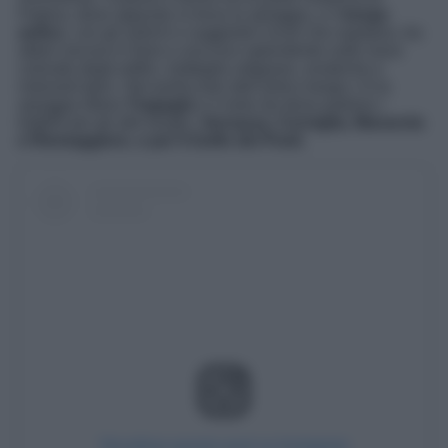
Fegina, dove appunto si trova la spiaggia, e il
borgo
antico
, con gli antichi e suggestivi vicoli che ospitano, tra
alberi ancora in fiore e una luce splendente sulle mura
colorate degli edifici, botteghe artigiane, enoteche e
ristoranti tipici. Nel porticciolo dell’antico borgo c’è la
spiaggia libera
Tragagià
e il molo da dove partono i
battelli per gli altri borghi,
Vernazza, Corniglia, Manarola
e Riomaggiore, e per il Golfo dei Poeti
.
Visualizza questo post su Instagram