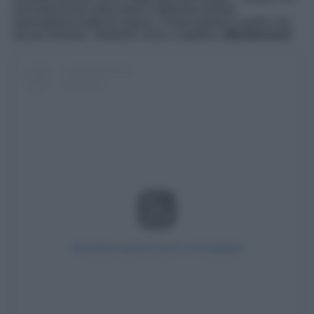
suoi tanti locali vista mare e esplorare questo
meraviglioso tratto di Liguria, il mese giusto è quello che
sta per arrivare. Vediamo cosa vi aspetta a
Monterosso
!
Visualizza questo post su Instagram