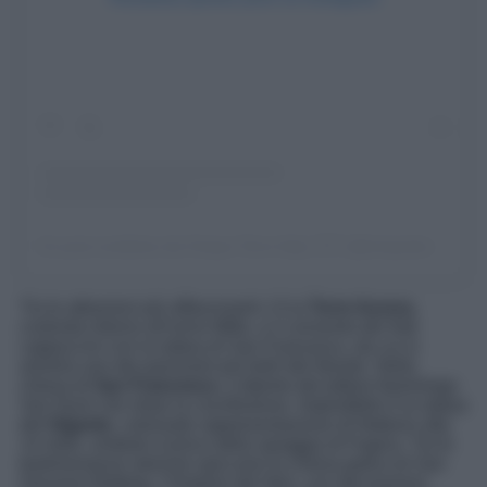
Un post condiviso da Cinque Terre Italy 🇮🇹 (@cinqueterreitaly)
Tra le attrazioni più affascinanti c’è la
Torre Aurora
,
costruita intorno all’anno Mille, e il convento dei frati
cappuccini con la statua di San Francesco, da cui si
ammira uno dei panorami più belli del litorale. Nella
chiesa di
San Francesco
, il dipinto del pittore fiammingo
Van Dyck che ritrae la crocifissione. Imperdibile è la statua
del
Gigante
, colossale rappresentazione di Nettuno alta
14 metri, simbolo iconico della spiaggia di Fegina. Tra le
testimonianze storiche spiccano la chiesa gotica di San
Giovanni Battista, l’Oratorio dei Neri, con decorazioni