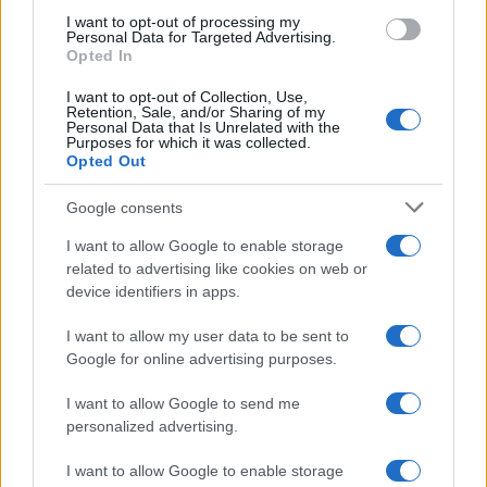
use your data for below specified purposes in below Google
I want to opt-out of processing my
consent section.
Personal Data for Targeted Advertising.
Leggi anche
Opted In
I want to opt-out of Collection, Use,
Retention, Sale, and/or Sharing of my
Viaggi
Personal Data that Is Unrelated with the
Purposes for which it was collected.
Il borgo più spettacolare della
Opted Out
Costa dei Trabocchi conquista
tutti: tra vicoli, panorami e spiagge
Google consents
da sogno
I want to allow Google to enable storage
related to advertising like cookies on web or
Moda
device identifiers in apps.
Samira Lui sfoggia il beach
look perfetto per l’estate:
I want to allow my user data to be sent to
scoprilo qui!
Google for online advertising purposes.
I want to allow Google to send me
Bellezza
personalized advertising.
I profumi marini più
I want to allow Google to enable storage
gettonati dell’Estate 2026,