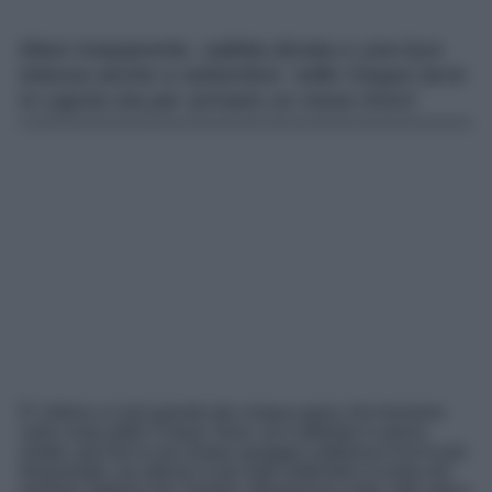
Mare trasparente, sabbia dorata e una luce
intensa anche a settembre: nelle Cinque terre
in Liguria sta per arrivare un mese d’oro!
È l’ultimo e il più grande dei cinque paesi che troviamo
sulla costa delle Cinque Terre: se è affollato in piena
estate, perché la sua ampia spiaggia sabbiosa è tra le più
frequentate, da adesso e per tutto settembre si entra nel
periodo migliore per visitarlo. Monterosso nella città antica