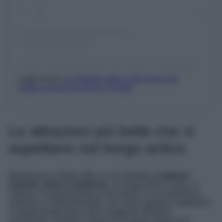
Un post condiviso da Cinque Terre Italy 🇮🇹 (@cinqueterreitaly)
Leggi anche
Le Spiagge della costa Ionica da
visitare prima che finisca l’Estate
Le attrazioni più belle che vi
aspettano nel borgo antico
Monterosso al Mare offre un mix perfetto di
bellezze
naturali, storia e tradizione
: un luogo dove il mare, la
cultura e la gastronomia si incontrano in un’esperienza
autentica e indimenticabile, che a fine agosto e settembre
vi regala temperature miti e maggiore libertà di
movimento. Il paese è diviso tra la parte moderna di