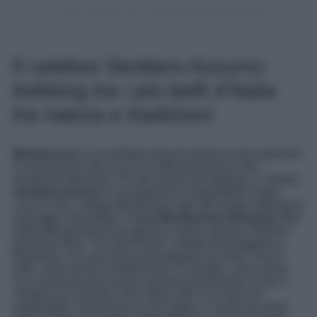
Un post condiviso da LaMiaLiguria (@lamialiguria)
Il celebre Sentiero Azzurro:
trekking tra i più belli d’Italia
tra natura e tradizioni
Monterosso
è un perfetto punto di partenza per esplorare
la zona grazie alla sua ricca offerta turistica e alle
numerose attrazioni. Per gli amanti del trekking, il celebre
Sentiero Azzurro
è un’esperienza imperdibile: lungo
circa 12 km, collega Monterosso agli altri borghi attraverso
paesaggi mozzafiato. Il tratto
Monterosso-Vernazza
offre
splendidi panorami tra vigneti e uliveti, mentre il famoso
percorso della “Via dell’Amore” collega Riomaggiore a
Manarola, con una facile passeggiata sul mare. Alcuni
tratti, come quello tra Manarola e Corniglia, sono chiusi,
ma si possono percorrere varianti panoramiche come il
sentiero via Volastra. Non fatelo tutto d’un fiato ma
suddividete l’escursione in più tappe, in modo da avere