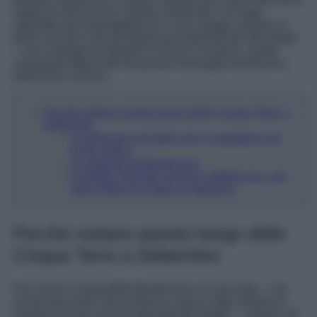
ospita le rovine di un castello medievale: un luogo
splendido per passeggiare tra i suoi caruggi, arrivare al
porto vecchio e da qui partire per esplorare gli altri borghi
– che scegliate di spostarvi in treno o in barca, sarete
comunque affascinati da questa meraviglia da decenni
patrimonio Unesco.
Perché visitare questo borgo delle Cinque Terre a
Settembre
Le attrazioni più belle che vi aspettano nel
borgo antico
Le spiagge di Monterosso
Il celebre Sentiero Azzurro: trekking tra i più
belli d’Italia tra natura e tradizioni
Perché visitare questo borgo delle
Cinque Terre a Settembre
Per vivere in tranquillità Monterosso e il suo mare – ma
anche percorrere senza fatica e senza caldo estremo il
Sentiero Azzurro che lo lega agli altri borghi – sostare nei