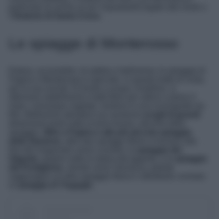
particolari (e anche un po’ inquietanti!) legate alla morte e
l’
Oratorio di Santa Croce
.
Le spiagge di Monterosso
Estesa, accessibile, di sabbia e bellissima: la spiaggia di
Fegina a Monterosso è speciale, in questo tratto di costa,
per la sua unicità. Di fronte a acque cristalline, si
alternano stabilimenti e tratti liberi per odersi a pieno il
mare, comunque vogliate, immersi in una scenografia da
film. Bellissimo stendersi sui numerosi
scogli di grandi
dimensioni posti sotto la torre Aurora, alla fine della
spiaggia.
Oltre a Fegina e alla più piccola spiaggia
della Stazione,
altre due spiagge libere si trovano alla
fine del lungomare verso Levanto: la
spiaggia del
Gigante
, proprio sotto la statua del gigante, e la
spiaggia
del Portiglione
, mentre verso Vernazza, potrete
raggiungere un’altra spiaggia libera e altrettanto comoda:
la
spiaggia di Tragagià.