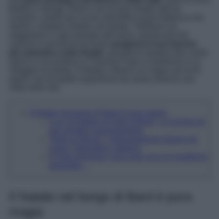
Baltea si stringe, Bard è uno di quei borghi tutti da
scoprire, celebri per la loro atmosfera quasi fiabesca che
riporta i visitatori indietro nel tempo. Sebbene sia
suggestivo in ogni periodo dell’anno, questo piccolo
comune in provincia di Aosta
sprigiona il suo fascino
più autentico sotto Natale
, quando le stradine del centro
storico si accendono e il famoso Forte si trasforma in un
villaggio incantato. Il Natale a Bard è un sogno ad occhi
aperti, una di quelle esperienze da vivere almeno una
volta nella vita.
Il Natale nel borgo di Bard è pura magia
“Luci di Natale al Forte di Bard”, un evento da
non perdere assolutamente
“Noël au Bourg”, l’appuntamento ideale per
vivere l’atmosfera natalizia
Il Forte prolunga i suoi orari: ecco le modifiche
apportate…
Il Natale nel borgo di Bard è pura
magia