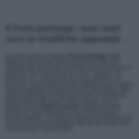
Un post condiviso da Noël au Bourg ✨ (@noelaubourgbard)
Il Forte prolunga i suoi orari:
ecco le modifiche apportate…
Durante il periodo natalizio,
il Forte prolunga i suoi
orari:
dal 26 dicembre 2025 al 6 gennaio 2026 sarà
visitabile tutti i giorni dalle 10 alle 20, ad eccezione del 31
dicembre, che chiuderà alle 18, e del 1° gennaio, che
aprirà alle 14. L’unico giorno di chiusura totale è il 25
dicembre. Durante tutto il periodo natalizio saranno aperti
anche gli allestimenti permanenti del Forte di Bard, come
il Museo delle Alpi, le Prigioni del Forte e il Ferdinando,
Museo delle Fortificazioni e delle Frontiere. Da non
perdere inoltre
numerose
mostre
allestite all’interno
dell’Opera Carlo Alberto del Forte di Bard durante il
periodo natalizio. L’iniziativa è sostenuta dal Ministero del
Turismo e rientra nel calendario ufficiale del Fondo Unico
Nazionale per il Turismo 2025.