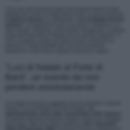
Sono due gli eventi principali che rendono Bard la meta
perfetta per vivere la magia delle Feste: la nuova edizione
di
Noël au Bourg
e lo spettacolo
“Luci di Natale al Forte
di Bard”
, un’esperienza unica che porta i visitatori in un
altro mondo. Insomma, come avrete immaginato, in questo
borgo del Nord Italia il Natale non si osserva soltanto: si
vive, si respira e porta una dose di buon umore! Ecco
perché è il rifugio perfetto per chi cerca emozioni
autentiche e una meta in grado di lasciare il segno…
“Luci di Natale al Forte di
Bard”, un evento da non
perdere assolutamente
Uno degli eventi più suggestivi da non perdere in questo
borgo è “Luci di Natale al Forte di Bard”,
un
appuntamento unico tutto concentrato sullo stupore.
La quarta edizione di questo celebre show è un omaggio
alla magia, fatta di incanto e bellezza.
Dal 7 dicembre
2025 al 6 gennaio 2026
, la Piazza d’Armi si trasforma in