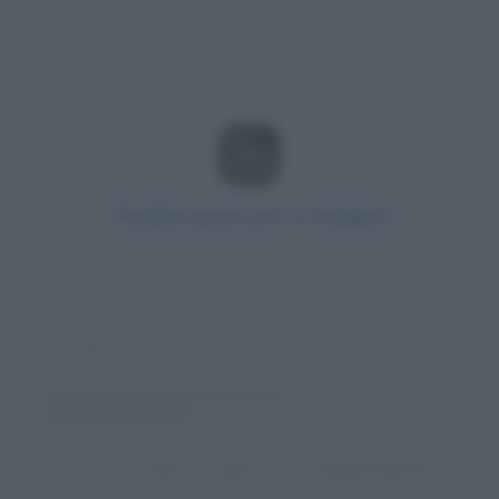
Visualizza questo post su Instagram
Un post condiviso da @trave_laroundtheworld2024