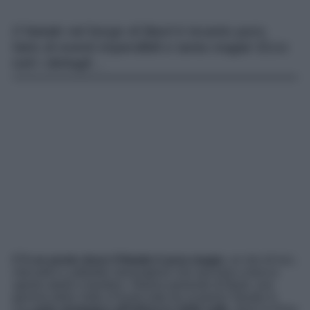
Il Natale nel borgo di Bard è incanto puro,
fatto di eventi imperdibili e tanta magia! Ecco
tutti i dettagli…
C’è un posto dove il Natale è pura magia
, un mix di luci,
mercatini e addobbi meravigliosi che lasciano a bocca
aperta adulti e bambini. Stiamo parlando di Bard, una
gemma della Valle d’Aosta tutta da scoprire! Situato in
una
gola strategica all’imbocco della valle
, dove la Dora