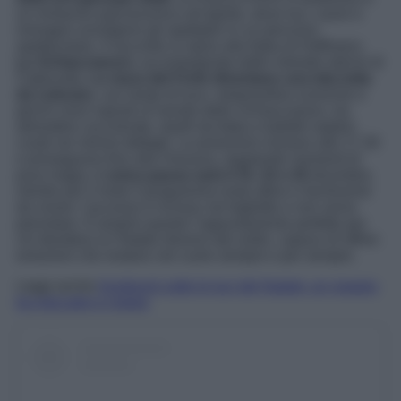
un immenso palcoscenico all’aperto, dove luci, suoni e
immagini avvolgono gli spettatori in un percorso
spettacolare. Il racconto si ispira alla fiaba di Hoffmann,
Lo Schiaccianoci
, accompagnata dalle melodie eterne di
Čajkovskij.
Le mura del Forte diventano una tela tutta
da colorare
, con lampi di luce, metamorfosi sceniche e
giochi visivi ispirati al mondo dello Schiaccianoci, tra
atmosfere zuccherate, duelli da fiaba e balletti natalizi
curati nei minimi dettagli. Le proiezioni iniziano alle 17.30
e proseguono fino alla chiusura, regalando momenti di
pura magia.
L’unica pausa sarà il 15, 22 e 25
dicembre,
mentre per il resto il programma resta attivo e facilissimo
da vivere: l’accesso è incluso nel biglietto e non serve
prenotare. È proprio questo l’appuntamento perfetto per
chi desidera un Natale diverso dal solito, capace di offrire
emozioni che restano nel cuore sempre e per sempre.
Leggi anche
Innsbruck sotto le luci del Natale: un viaggio
tra mercatini e magia