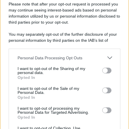
Please note that after your opt-out request is processed you
may continue seeing interest-based ads based on personal
Un post condiviso da @trave_laroundtheworld2024
information utilized by us or personal information disclosed to
third parties prior to your opt-out.
You may separately opt-out of the further disclosure of your
personal information by third parties on the IAB’s list of
downstream participants.
Personal Data Processing Opt Outs
This information may also be disclosed by us to third parties
on the IAB’s List of Downstream Participants that may further
I want to opt-out of the Sharing of my
disclose it to other third parties.
personal data.
Opted In
Please note that this website/app uses one or more Google
services and may gather and store information including but
I want to opt-out of the Sale of my
Personal Data.
not limited to your visit or usage behaviour. You may click to
Opted In
grant or deny consent to Google and its third-party tags to
use your data for below specified purposes in below Google
I want to opt-out of processing my
consent section.
Personal Data for Targeted Advertising.
Leggi anche
Opted In
I want to opt-out of Collection, Use,