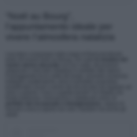
“Noël au Bourg”,
l’appuntamento ideale per
vivere l’atmosfera natalizia
Lasciatevi conquistare dalla magia di Bard prendendo
parte all’evento Noël au Bourg, che vede
le stradine del
centro storico decorate
con luci calde, decorazioni
artigianali e mercatini strepitosi in perfetto stile alpino.
Passeggiando tra le viette del borgo, troverete numerose
botteghe caratteristiche, dove è possibile acquistare
prodotti tipici locali o anche dei piccoli doni da regalare ad
amici e parenti. Cosa vi aspetta quindi? Un Natale che
fonde tradizione, innovazione e spettacolo visivo,
il
perfetto mix tra passato e immaginazione
, capace di
lasciare a bocca aperta non solo i bambini ma anche gli
adulti.