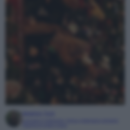
Beatrice Tursi
Laureata in traduzione, lingue e letterature straniere
Esperta di moda e lusso