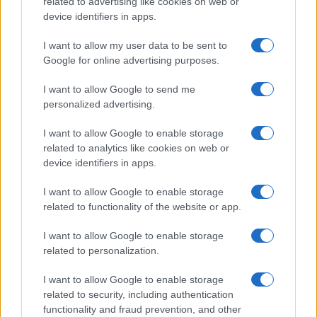
related to advertising like cookies on web or
Bellezza
device identifiers in apps.
I profumi marini più
gettonati dell’Estate 2026,
I want to allow my user data to be sent to
freschi e leggeri
Google for online advertising purposes.
I want to allow Google to send me
Casa
personalized advertising.
Lavanda in vaso sana e
I want to allow Google to enable storage
rigogliosa: non commettere
questi 3 errori
related to analytics like cookies on web or
device identifiers in apps.
Moda
I want to allow Google to enable storage
related to functionality of the website or app.
Emma segue il trend di
stagione: bikini con stampa
animalier ma con un tocco più
I want to allow Google to enable storage
glamour!
related to personalization.
I want to allow Google to enable storage
related to security, including authentication
functionality and fraud prevention, and other