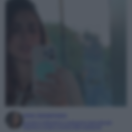
Irene Sangermano
Laureta in letteratura e traduzione interculturale
Esperta in moda e mondo dello spettacolo