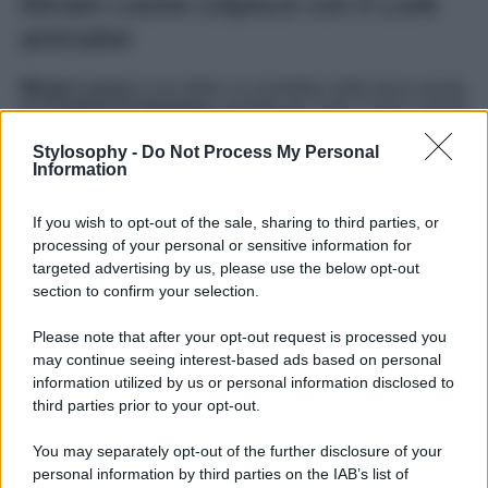
Miriam Leone colpisce con il Look
animalier
Miriam Leone
è una delle co-conduttrici della terza serata
del
Festival di Sanremo
condotto da Carlo Conti e chissà
con quali look di alta moda ci stupirà, vista la sua innata
eleganza e il suo buon gusto in fatto di fashion. Nel
Stylosophy -
Do Not Process My Personal
frattempo siamo certi che le ottime premesse ci siano tutte
Information
anche grazie all’ultima carrellata di foto e look che Miriam
ha voluto condividere sul suo profilo
Instagram
, seguita
If you wish to opt-out of the sale, sharing to third parties, or
da 1,7 milioni di followers. Tra i tanti look sfoggiati
dall’attrice siciliana, infatti, ne spicca uno in particolare
processing of your personal or sensitive information for
con un capo must have di questa stagione. Leone, infatti,
targeted advertising by us, please use the below opt-out
indossa uno splendido
abito lungo leopardato
, facendo
section to confirm your selection.
affidamento sull’intramontabile stampa animalier. Con il
collo alto e un blazer oversize nero appoggiato sulle
Please note that after your opt-out request is processed you
spalle, Miriam rende particolare l’abbinamento
may continue seeing interest-based ads based on personal
raccogliendo i capelli e abbinando lussuosi accessori, e
per noi questo outfit è super approvato. Voi siete
information utilized by us or personal information disclosed to
d’accordo?
third parties prior to your opt-out.
You may separately opt-out of the further disclosure of your
personal information by third parties on the IAB’s list of