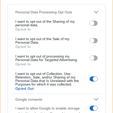
downstream participants.
Personal Data Processing Opt Outs
This information may also be disclosed by us to third parties
on the IAB’s List of Downstream Participants that may further
I want to opt-out of the Sharing of my
disclose it to other third parties.
personal data.
Opted In
Please note that this website/app uses one or more Google
services and may gather and store information including but
I want to opt-out of the Sale of my
Personal Data.
not limited to your visit or usage behaviour. You may click to
Opted In
grant or deny consent to Google and its third-party tags to
use your data for below specified purposes in below Google
I want to opt-out of processing my
consent section.
Personal Data for Targeted Advertising.
Leggi anche
Opted In
I want to opt-out of Collection, Use,
Retention, Sale, and/or Sharing of my
Personal Data that Is Unrelated with the
Moda
Purposes for which it was collected.
Opted Out
Samira Lui sfoggia il beach
look perfetto per l’estate:
scoprilo qui!
Google consents
I want to allow Google to enable storage