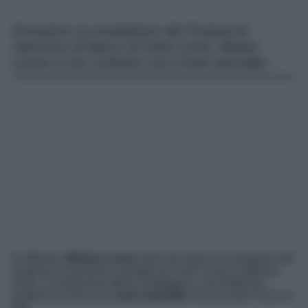
Prossima co-conduttrice del Festival di
Sanremo al fianco di Carlo Conti, Miriam
Leone è uno schianto con il look animalier.
È ufficiale,
Miriam Leone
sarà una delle co-conduttrici del
Festival di Sanremo condotto da Carlo Conti a febbraio
2025. La bellissima attrice festeggia e, nel frattempo,
pubblica la foto di un
look animalier
che fa colpo. Ecco la
foto.