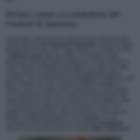
Miriam Leone co-conduttrice del
Festival di Sanremo
Finalmente Carlo Conti ha svelato il cast completo della
nuova edizione del
Festival di Sanremo
, a circa un mese
dal debutto sul palco del Teatro Ariston e in diretta su Rai
1.
Miriam Leone
sarà una delle co-conduttrici della
kermesse musicale italiana nella terza serata insieme a
Katia Follesa ed Elettra Lamborghini. La notizia ha fatto
molto piacere ai tantissimi fan della splendida attrice
siciliana, che recentemente ha festeggiato il battesimo del
figlio Orlando con una cerimonia intima in famiglia, e
anche Leone si è detta molto emozionata. Certo questo
trio è particolare dato che si tratta di tre personalità tutte
molto diverse ma per ora le premesse sono ottime e i fan
di Sanremo non vedono l’ora di scoprire come Conti
gestirà questa edizione, dopo il clamoroso successo di
quelle condotte da Amadeus. Nel frattempo, in una
carrellata di foto pubblicate sul suo profilo
Instagram
,
Miriam lascia senza parole con questo
abito must have
.