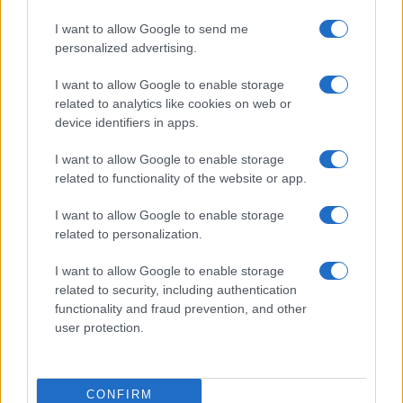
I want to allow Google to send me
Bellezza
personalized advertising.
I profumi marini più
I want to allow Google to enable storage
gettonati dell’Estate 2026,
freschi e leggeri
related to analytics like cookies on web or
device identifiers in apps.
I want to allow Google to enable storage
Casa
related to functionality of the website or app.
Lavanda in vaso sana e
rigogliosa: non commettere
I want to allow Google to enable storage
questi 3 errori
related to personalization.
I want to allow Google to enable storage
related to security, including authentication
functionality and fraud prevention, and other
user protection.
© – Stylosophy – Anicaflash S.r.l. – P.Iva 01816001000 – Testata
Giornalistica registrata presso il Tribunale ordinario di Roma, n° 111/2022
del 21/07/2022
CONFIRM