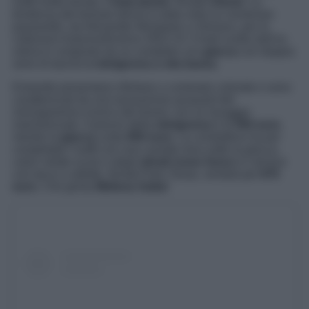
outfit molto trendy, il
total denim
, firmato
Diesel
. La
tendenza del tessuto denim è stata vista su numerose
passerelle, da Alexander McQueen a Versace, per le
collezioni Autunno/Inverno 2022-23. Il look scelto dall’ex
velina è composto da un completo con
giacca
con doppia
serie di tasche
e minigonna a vita bassa
.
Entrambi presentano rifiniture a contrasto colorate e sono
caratterizzati da una lavorazione jacquard del
monogramma iconico del brand, con un lavaggio
marmorizzato. Il prezzo della
minigonna
è di
550 euro
,
mentre la
giacca
costa
950 euro
. La conduttrice ha poi
completato l’outfit con una canotta nera sotto la giacca,
calze velate scure e degli
stivali rosso fuoco
in vernice
con tacco a stiletto, firmati Paris Texas, venduti per
675
euro.
Che grinta
Melissa Satta!