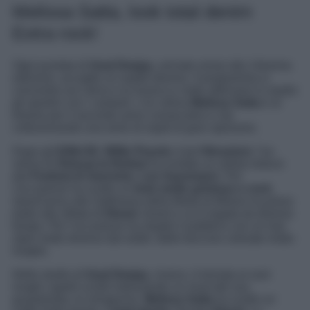
Melissa Satta, look total denim
Extra rock!
Ogni puntata di
Goal Deejay
, arrivato ormai alla 14esima
edizione, accoglie un ospite diverso. Il programma si
concentra sul calcio e la musica e vede alternarsi in studio
gli sportivi con i cantanti. L’ex velina
Melissa Satta
è al
timone per il secondo anno consecutivo e sta
collezionando una serie di ospiti di gran spessore.
Dopo gli
Eiffel 65
,
Willie Peyote
e
Le Vibrazioni
, l’ex
velina di
Striscia la Notizia
ha invitato un artista reduce
dal
Festival di Sanremo
,
Leo Gassmann
. Per
l’occasione ha scelto un
look molto grintoso e rock
.
Quest’anno alla Settimana della Moda di Milano ha preso
parte alla sfilata di
Diesel
, brand a cui è legata da diverso
tempo. Per l’occasione ha stupito il pubblico con un hair
style molto diverso dal solito: delle treccine colorate molto
lunghe.
Nello studio di
Goal Deejay
, invece, è tornata ai suoi
lunghi capelli sciolti indossando un must del suo
guardaroba: le minigonne.
Melissa Satta
ha scelto un