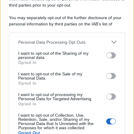
third parties prior to your opt-out.
You may separately opt-out of the further disclosure of your
personal information by third parties on the IAB’s list of
downstream participants.
Personal Data Processing Opt Outs
This information may also be disclosed by us to third parties
on the IAB’s List of Downstream Participants that may further
I want to opt-out of the Sharing of my
disclose it to other third parties.
personal data.
Opted In
Please note that this website/app uses one or more Google
services and may gather and store information including but
I want to opt-out of the Sale of my
Personal Data.
not limited to your visit or usage behaviour. You may click to
Opted In
grant or deny consent to Google and its third-party tags to
use your data for below specified purposes in below Google
I want to opt-out of processing my
consent section.
Personal Data for Targeted Advertising.
Leggi anche
Opted In
I want to opt-out of Collection, Use,
Retention, Sale, and/or Sharing of my
Viaggi
Personal Data that Is Unrelated with the
Purposes for which it was collected.
Il borgo più spettacolare della
Opted Out