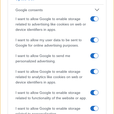
Costa dei Trabocchi conquista
tutti: tra vicoli, panorami e spiagge
Google consents
da sogno
I want to allow Google to enable storage
related to advertising like cookies on web or
Moda
device identifiers in apps.
Samira Lui sfoggia il beach
look perfetto per l’estate:
I want to allow my user data to be sent to
scoprilo qui!
Google for online advertising purposes.
I want to allow Google to send me
Bellezza
personalized advertising.
I profumi marini più
I want to allow Google to enable storage
gettonati dell’Estate 2026,
freschi e leggeri
related to analytics like cookies on web or
device identifiers in apps.
I want to allow Google to enable storage
Casa
related to functionality of the website or app.
Lavanda in vaso sana e
rigogliosa: non commettere
I want to allow Google to enable storage
questi 3 errori
related to personalization.