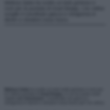
Melissa Satta ha scelto un look grintoso e
rock per la puntata di Goal Deejay. L’ex velina
sceglie il coordinato giacca e minigonna in
denim e stivaloni rosso fuoco.
Melissa Satta
ha scelto un look molto grintoso e rock per
la l’ultima puntata di
Goal Deejay
, in cui ha avuto come
ospite
Leo Gassmann
. Coordinato con giacca e
minigonna in denim e stivaloni rosso fuoco per l’ex velina.