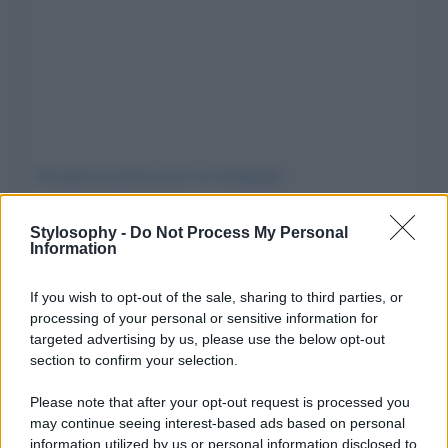
Visualizza questo post su Instagram
Stylosophy -
Do Not Process My Personal
Information
If you wish to opt-out of the sale, sharing to third parties, or
processing of your personal or sensitive information for
targeted advertising by us, please use the below opt-out
section to confirm your selection.
Please note that after your opt-out request is processed you
may continue seeing interest-based ads based on personal
Un post condiviso da Sky Sport (Italia) (@skysport)
information utilized by us or personal information disclosed to