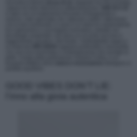
racconta la donna
sicura di sé
, elegante ma mai scontata,
capace di unire dolcezza e determinazione.
SHE IS A 10
si apre con un’esplosione frizzante di bergamotto e
arancio, note agrumate che catturano subito l’attenzione
con la loro luminosità. Il cuore è un intreccio sorprendente
tra il gelsomino e una fragola innovativa, estratta con
tecnologie sostenibili, che dona un accento succoso e
leggermente selvatico. Nel fondo, l’ambrettolide vegan e
la molecola
ORCANOX
regalano profondità e sensualità,
con una scia muschiata e contemporanea che avvolge la
pelle. Creata dalla parfumeuse Violaine Collas, è un
bouquet olfattivo dove
natura e innovazione
dialogano in
perfetto equilibrio.
GOOD VIBES DON’T LIE:
l’inno alla gioia autentica