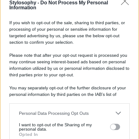
A volte, l’unico modo per distinguersi è osare. È questo lo
Stylosophy -
Do Not Process My Personal
spirito di
MORNING CAN WAIT
, profumo enigmatico
Information
firmato da Jérôme Di Marino. La fragranza si apre con un
mix ipnotico di arancia e mandarino, note agrumate che
If you wish to opt-out of the sale, sharing to third parties, or
stimolano i sensi con vivacità immediata. Nel cuore, il
gelsomino sambac, estratto con una tecnica innovativa
processing of your personal or sensitive information for
che ne cattura la purezza senza sfumature verdi, incontra
targeted advertising by us, please use the below opt-out
l’elisir di cacao, creando un contrasto sensuale e
section to confirm your selection.
sorprendente. Il fondo è avvolgente: ambrettolide vegan e
legno di cedro regalano intensità e persistenza,
Please note that after your opt-out request is processed you
trasformando questo Eau de Parfum in un invito a vivere
may continue seeing interest-based ads based on personal
secondo le proprie regole. È il profumo perfetto per la
donna che non teme di
sfidare le convenzioni
, elegante
information utilized by us or personal information disclosed to
ma ribelle, femminile ma mai prevedibile.
third parties prior to your opt-out.
You may separately opt-out of the further disclosure of your
personal information by third parties on the IAB’s list of
downstream participants.
Personal Data Processing Opt Outs
This information may also be disclosed by us to third parties
on the IAB’s List of Downstream Participants that may further
I want to opt-out of the Sharing of my
disclose it to other third parties.
personal data.
Opted In
Please note that this website/app uses one or more Google