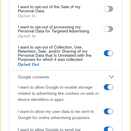
services and may gather and store information including but
I want to opt-out of the Sale of my
Personal Data.
not limited to your visit or usage behaviour. You may click to
Opted In
grant or deny consent to Google and its third-party tags to
use your data for below specified purposes in below Google
I want to opt-out of processing my
consent section.
Personal Data for Targeted Advertising.
Leggi anche
Opted In
I want to opt-out of Collection, Use,
Retention, Sale, and/or Sharing of my
Personal Data that Is Unrelated with the
Viaggi
Purposes for which it was collected.
Opted Out
Isola di Vulcano, cosa vedere
e fare: spiagge, trekking e
luoghi da non perdere
Google consents
I want to allow Google to enable storage
related to advertising like cookies on web or
Moda
device identifiers in apps.
Chiara Ferragni detta tendenza
anche in estate: scopri qui il nuovo
I want to allow my user data to be sent to
must di stagione da indossare con i
tuoi beach look!
Google for online advertising purposes.
I want to allow Google to send me