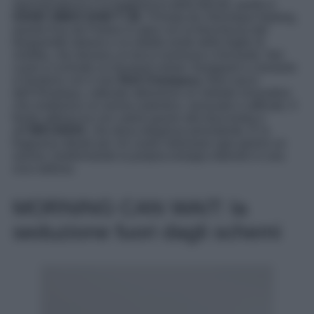
spensieratezza e la leggerezza della felicità, quello è
GOOD VIBES DON’T LIE
. Firmata da Véronique Nyberg,
questo Eau de Parfum si apre con la freschezza del
bergamotto italiano e la vitalità verde delle foglie di
violetta, che donano un tocco luminoso e frizzante. Nel
cuore si schiude un bouquet solare: frangipani e osmanto
si fondono con il raro
Red Champaca
, fiore sacro
dell’Himalaya, catturato attraverso un metodo innovativo
che restituisce un aroma autentico, sensuale e raffinato. Il
fondo abbraccia con calore grazie alla fava tonka e
all’
ORCANOX
, che dona eleganza persistente. È la
fragranza ideale per chi vuole indossare ogni giorno un
sorriso, trasformando la propria energia interiore in una
scia radiosa.
MORNING CAN WAIT: la
seduzione fuori dagli schemi