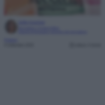
Sofia Gusman
Giornalista e Content Editor
Esperta di linguaggi e tecniche del giornalismo
Profumi
9 Settembre 2025
Lettura: 4 minuti