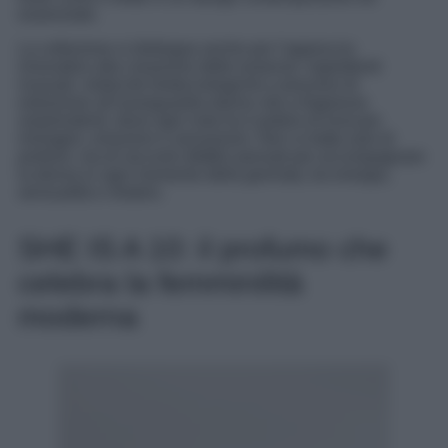
essenziale.
La collezione si distingue anche per l’approccio
innovativo alla creazione delle essenze: ingredienti
inusuali, molecole biotecnologiche e processi di
estrazione all’avanguardia danno vita a fragranze
sorprendenti, dove ogni nota ha il potere di evocare
immagini, emozioni e sensazioni. Non si tratta solo di
profumi, ma di racconti olfattivi pensati per accompagnare
la donna in ogni momento della giornata, tra energia,
sensualità e mistero.
SHE IS A 10: il profumo che
celebra la femminilità
moderna