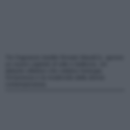
Tre fragranze inedite firmate Max&Co. aprono
un nuovo capitolo di stile e bellezza. Un
debutto olfattivo che celebra l’energia,
l’irriverenza e la modernità della donna
contemporanea.