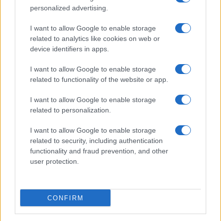
Bellezza
personalized advertising.
5 scrub corpo fai da te per
I want to allow Google to enable storage
una pelle liscia e levigata a
prova di Estate
related to analytics like cookies on web or
device identifiers in apps.
Casa
I want to allow Google to enable storage
related to functionality of the website or app.
Come organizzare il frigorifero in
estate: 5 consigli per conservare
meglio gli alimenti ed evitare
I want to allow Google to enable storage
sprechi
related to personalization.
I want to allow Google to enable storage
related to security, including authentication
functionality and fraud prevention, and other
user protection.
© – Stylosophy – Anicaflash S.r.l. – P.Iva 01816001000 – Testata
Giornalistica registrata presso il Tribunale ordinario di Roma, n° 111/2022
del 21/07/2022
CONFIRM
Contatti