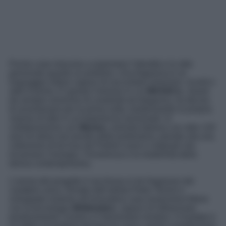
Poche cose riescono a esprimere l’identità e lo stile
personale quanto un profumo. Una fragranza è un
linguaggio intimo capace di raccontare emozioni, ricordi e
stati d’animo. È questo il terreno in cui
MAX&Co.
, brand
da sempre sinonimo di creatività ed eleganza, ha deciso
di avventurarsi per la prima volta, trasformando la propria
visione di stile in un’esperienza sensoriale. In
collaborazione con
Mavive
, azienda italiana con oltre 120
anni di storia nel mondo della profumeria, prende vita una
collezione di tre Eau de Parfum nuovi e originali che
incarnano l’energia, l’irriverenza e la modernità della
donna contemporanea.
L’anima del progetto è racchiusa in tre fragranze dal
carattere unico, firmate dall’artista Pietro Terzini e
sviluppate insieme all’innovativa casa essenziera Mane
con la tecnologia
Wellmotion
, capace di influenzare
positivamente l’umore e il benessere emotivo. Il risultato è