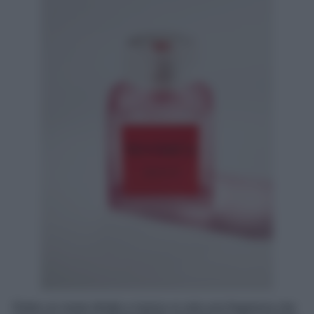
Dietro un nome diretto e ironico si cela una fragranza che