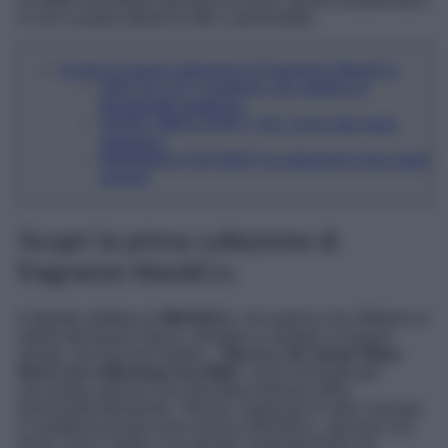
un trittico di profumi dal fascino unico, pronti a trasformarsi
in veri e propri alleati di stile e personalità.
Scopri la prima collezione di fragranze Max&Co.
SHE IS A 10: il profumo che celebra la
femminilità moderna
GOOD VIBES DON’T LIE: l’inno alla gioia
autentica
MORNING CAN WAIT: la seduzione fuori dagli
schemi
Scopri la prima collezione di
fragranze Max&Co.
Il debutto olfattivo di
MAX&Co.
non poteva che riflettere lo
spirito del brand: fresco, energico e sempre un passo
avanti. I tre Eau de Parfum –
She Is a 10, Good Vibes
Don’t Lie e Morning Can Wait
– sono concepiti per
raccontare ognuno una sfumatura diversa della
personalità femminile. I flaconi, realizzati in vetro colorato
e caratterizzati dal rosso iconico MAX&Co., giocano con
linee curve e dritte in un design contemporaneo ed