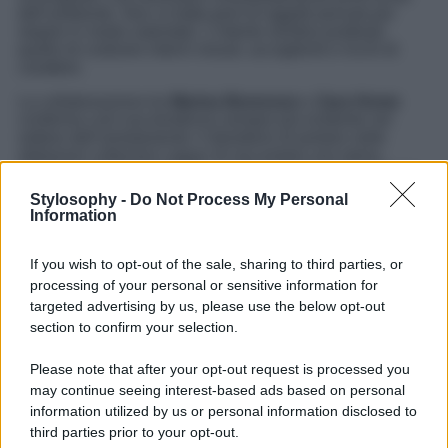
dell’ambiente. Non si tratta però di oggetti pensati per
stupire in modo ostentato. L’intento sembra piuttosto
quello di costruire interni vissuti, accoglienti e ricchi di
carattere.
La collaborazione tra
Marisa Berenson
e
Zara Home
conferma così una tendenza sempre più evidente nel
settore dell’arredamento: il desiderio di portare nelle
abitazioni collezioni capaci di raccontare una storia,
valorizzando l’individualità e trasformando ogni spazio in
un luogo profondamente personale.
Stylosophy -
Do Not Process My Personal
Information
If you wish to opt-out of the sale, sharing to third parties, or
processing of your personal or sensitive information for
targeted advertising by us, please use the below opt-out
section to confirm your selection.
Please note that after your opt-out request is processed you
may continue seeing interest-based ads based on personal
information utilized by us or personal information disclosed to
third parties prior to your opt-out.