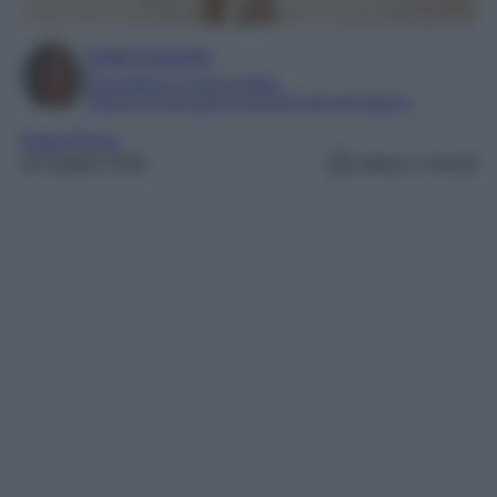
Sofia Gusman
Giornalista e Content Editor
Esperta di linguaggi e tecniche del giornalismo
Home Decor
16 Giugno 2026
Lettura: 4 minuti