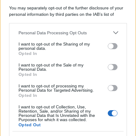
You may separately opt-out of the further disclosure of your
personal information by third parties on the IAB’s list of
downstream participants.
Personal Data Processing Opt Outs
This information may also be disclosed by us to third parties
on the IAB’s List of Downstream Participants that may further
I want to opt-out of the Sharing of my
disclose it to other third parties.
personal data.
Opted In
Please note that this website/app uses one or more Google
services and may gather and store information including but
I want to opt-out of the Sale of my
Personal Data.
not limited to your visit or usage behaviour. You may click to
Opted In
grant or deny consent to Google and its third-party tags to
use your data for below specified purposes in below Google
I want to opt-out of processing my
consent section.
Personal Data for Targeted Advertising.
Leggi anche
Opted In
I want to opt-out of Collection, Use,
Retention, Sale, and/or Sharing of my
Personal Data that Is Unrelated with the
Casa
Purposes for which it was collected.
Opted Out
Dove posizionare il divano
secondo il Feng Shui: gli