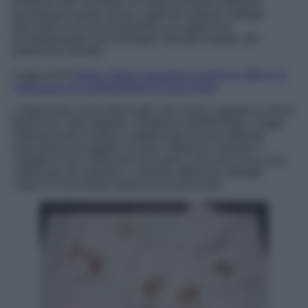
tendenze del momento. Al centro troviamo ambienti
pensati per essere vissuti, materiali naturali, dettagli
decorativi ricchi di personalità e un approccio
all’arredamento che privilegia l’identità rispetto alla
perfezione formale.
Leggi anche
Marta Ortega reinventa il rientro in ufficio: la
collezione più sorprendente di Zara Home
L’ispirazione arriva dai luoghi che hanno segnato la vita di
Berenson: città eleganti, residenze mediterranee, viaggi
internazionali e interni caratterizzati da una raffinata
mescolanza di oggetti, ricordi e influenze culturali. Il
risultato è una collezione che parla a chi cerca una casa
sofisticata ma autentica, costruita attraverso dettagli
capaci di raccontare qualcosa di personale.