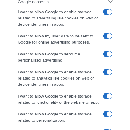
errori da evitare
Google consents
I want to allow Google to enable storage
related to advertising like cookies on web or
Moda
device identifiers in apps.
Chiara Ferragni, più bella
che mai: al naturale e senza
I want to allow my user data to be sent to
make up VIDEO
Google for online advertising purposes.
I want to allow Google to send me
Viaggi
personalized advertising.
Il borgo più spettacolare della
Costa dei Trabocchi conquista
I want to allow Google to enable storage
tutti: tra vicoli, panorami e spiagge
related to analytics like cookies on web or
da sogno
device identifiers in apps.
I want to allow Google to enable storage
Moda
related to functionality of the website or app.
Samira Lui sfoggia il beach
look perfetto per l’estate:
I want to allow Google to enable storage
scoprilo qui!
related to personalization.