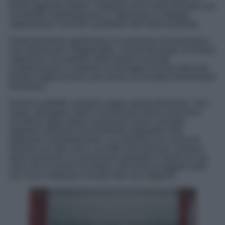
forme appaiono attuali, i materiali sono scelti secondo una
sensibilità contemporanea e l’attenzione ai dettagli
rappresenta il vero filo conduttore dell’intera proposta.
Particolarmente significativa è la presenza di lavorazioni
che valorizzano l’artigianalità. I ricami decorativi, le finiture
materiche e le superfici dalle texture ricercate
contribuiscono a costruire un’immagine di lusso discreto,
lontano dagli eccessi e più vicino al concetto di benessere
domestico.
Anche la palette cromatica segue questa direzione. Toni
neutri, sfumature calde e accenti più intensi convivono
all’interno della stessa narrazione visiva, creando
ambienti sofisticati ma facilmente integrabili nelle
abitazioni contemporanee. La collezione non cerca di
imporre uno stile unico, ma offre strumenti per costruire
spazi personali. La sensazione generale è quella di una
casa che si evolve nel tempo, arricchita da oggetti scelti
con cura e destinati a durare oltre una stagione.