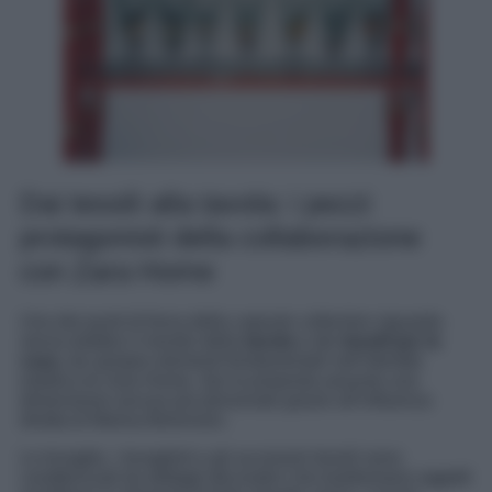
Dai tessili alla tavola: i pezzi
protagonisti della collaborazione
con Zara Home
Uno dei punti di forza della capsule collection riguarda
senza dubbio il mondo della
tavola
e dei
tessili per la
casa
, da sempre elementi fondamentali nell’identità
estetica di Zara Home. Qui la proposta assume una
dimensione ancora più personale grazie all’influenza
diretta di Marisa Berenson.
Le tovaglie, i tovaglioli e gli accessori tessili sono
caratterizzati da dettagli decorativi che trasformano oggetti