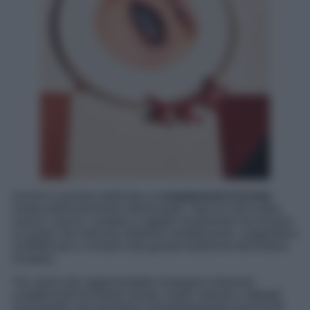
Anche la sezione dedicata ai
complementi d’arredo
risulta particolarmente interessante. Specchi decorativi,
vassoi, cuscini, candele e oggetti ornamentali raccontano
un gusto che mescola influenze mediterranee, suggestioni
nordafricane e richiami alla grande tradizione decorativa
europea.
Tra i pezzi più rappresentativi emergono elementi
caratterizzati da finiture dorate, motivi naturali e dettagli
scenografici che diventano immediatamente punti focali