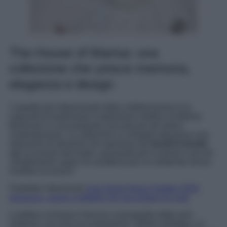
The House of Marisa: una
collezione che unisce memoria,
eleganza e design
L’aspetto più interessante della collaborazione è la
capacità di trasformare il patrimonio estetico di Marisa
Berenson in una proposta concreta per gli interni
contemporanei. La collezione si sviluppa attraverso una
selezione di elementi che spaziano dai
tessili d’arredo
agli accessori decorativi, passando per la tavola e piccoli
complementi capaci di caratterizzare un ambiente senza
risultare eccessivi.
Potrebbe interessarti
Zara Home firma il Natale 2025:
eleganza, calore e dettagli che raccontano la casa
L’estetica richiama il fascino cosmopolita degli anni
Settanta, ma evita accuratamente l’effetto nostalgia. Le