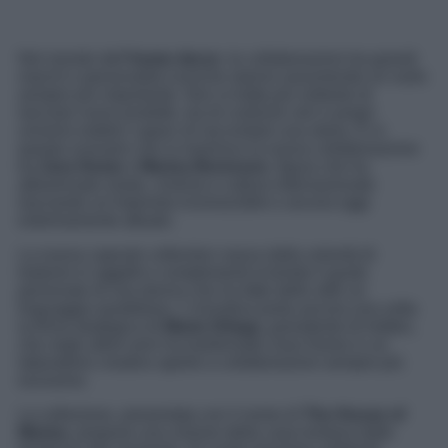
Nel mondo dell’
home decor
, le collaborazioni tra grandi
marchi e personalità iconiche stanno assumendo un ruolo
sempre più importante. Non si tratta più soltanto di
lanciare nuovi prodotti, ma di costruire veri e propri
universi estetici capaci di raccontare una storia. È in
questo scenario che si inserisce la nuova collaborazione
tra
Zara Home
e
Marisa Berenson
, figura che ha
attraversato moda, cinema e cultura internazionale
lasciando un’impronta riconoscibile e ancora oggi
estremamente attuale.
La nuova capsule collection nasce dalla volontà di
tradurre in oggetti e complementi d’arredo il gusto
personale di una donna che ha fatto dello stile un
linguaggio quotidiano. L’iniziativa porta ancora una volta
la firma strategica di
Marta Ortega
, presidente di Inditex,
che negli ultimi anni ha trasformato Zara Home in un
laboratorio creativo aperto a collaborazioni sempre più
esclusive.
La collezione, presentata con il nome di
The House of
Marisa
, propone una visione della casa lontana dalle