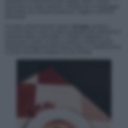
quotidiani in elementi di forte impatto visivo. I ricami
assumono un ruolo centrale e introducono un linguaggio
decorativo che richiama tradizione, viaggio e memoria
personale.
Accanto ai tessili trovano spazio
stoviglie
, posate e
accessori per la mise en place progettati per valorizzare il
momento della convivialità. Le finiture metalliche, le
lavorazioni curate e la ricerca estetica rendono questi
elementi protagonisti della tavola estiva, e contribuiscono
a creare atmosfere eleganti ma non formali.