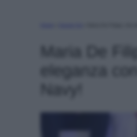
Home
»
Gossip Vip
»
Maria De Filippi, che 
Maria De Fili
eleganza con
Navy!