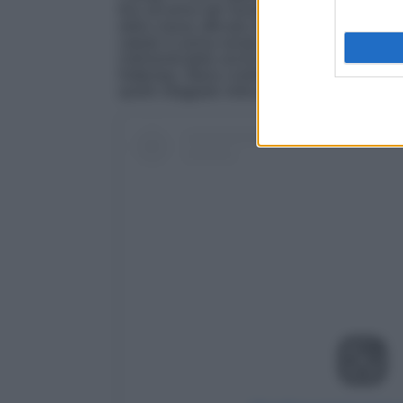
fino all’arrivo del Serale. La fase finale del 
della classe ufficiale di questa edizione e or
sabato in prima serata, con la giuria ufficiale
indimenticabile anche grazie al direttore art
frattempo, Maria continua a stupirci con la su
quello sfoggiato nella puntata pomeridiana d