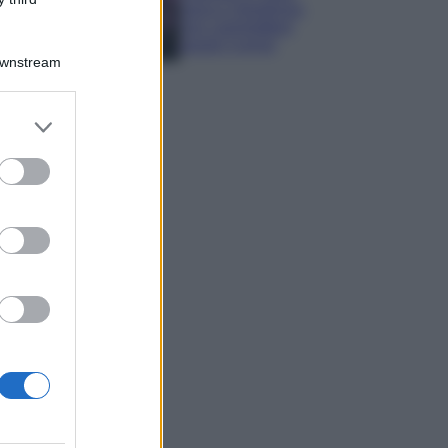
sana e rigogliosa:
non commettere
questi 3 errori
Downstream
er and store
to grant or
ed purposes