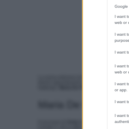
Google 
I want t
web or d
I want t
purpose
I want 
I want t
web or d
La nuova edizione di
Amici
entra nel vivo, l
diversi appuntamenti in prima serata su Canal
I want t
frattempo,
Maria De Filippi
ci lascia incanta
or app.
Maria De Filippi por
I want t
I want t
authenti
Il successo di
Amici
dura da oltre vent’anni 
Canale 5, che si affezionano agli alunni della 