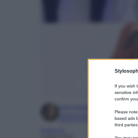
Stylosoph
If you wish 
sensitive in
confirm your
Irene Sangermano
Please note
Laureta in letteratura e traduzione interc
based ads b
Esperta in moda e mondo dello spettaco
third parties
Gossip Vip
11 Marzo 2025
You may sepa