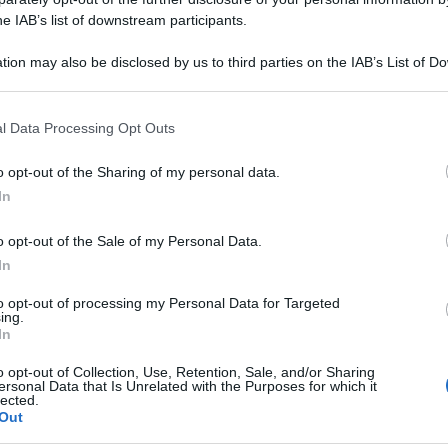
he IAB’s list of downstream participants.
tion may also be disclosed by us to third parties on the IAB’s List of 
 that may further disclose it to other third parties.
 that this website/app uses one or more Google services and may gath
l Data Processing Opt Outs
including but not limited to your visit or usage behaviour. You may click 
 to Google and its third-party tags to use your data for below specifi
o opt-out of the Sharing of my personal data.
ogle consent section.
In
o opt-out of the Sale of my Personal Data.
In
n questa giacca blu Navy durane l’ultima
to opt-out of processing my Personal Data for Targeted
ing.
a.
In
o opt-out of Collection, Use, Retention, Sale, and/or Sharing
ersonal Data that Is Unrelated with the Purposes for which it
lected.
Out