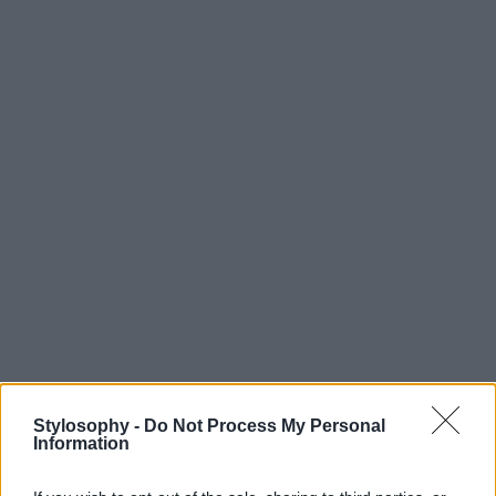
Stylosophy -
Do Not Process My Personal
Information