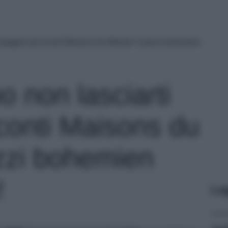
 sfuggire gli sconti Maisons du Monde: 5 pezzi bohemien
o non lasciarti
sconti Maisons du
zzi bohemien
!
Le