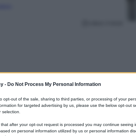
nalismo
Lettura: 4 minuti
y -
Do Not Process My Personal Information
to opt-out of the sale, sharing to third parties, or processing of your per
formation for targeted advertising by us, please use the below opt-out s
 selection.
o, preparati a fare affari incredibili! Ecco
 Monde scontati del 50%, perfetti per dare
 that after your opt-out request is processed you may continue seeing i
cato.
ased on personal information utilized by us or personal information dis