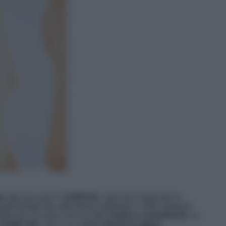
re
alla tua casa? Il
SARAYA
, specchio realizzato in
 particolarità sta nella forma irregolare e nelle venature
tto per chi ama il mix tra stile
rustico e scandinavo
, si
chalet chic
che in un salotto
dal tocco gipsy
.