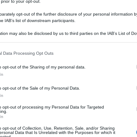
 prior to your opt-out.
rately opt-out of the further disclosure of your personal information by
he IAB’s list of downstream participants.
tion may also be disclosed by us to third parties on the IAB’s List of 
 that may further disclose it to other third parties.
 that this website/app uses one or more Google services and may gath
l Data Processing Opt Outs
including but not limited to your visit or usage behaviour. You may click 
 to Google and its third-party tags to use your data for below specifi
o opt-out of the Sharing of my personal data.
ogle consent section.
In
o opt-out of the Sale of my Personal Data.
In
to opt-out of processing my Personal Data for Targeted
ing.
esistibile: quell’aria rilassata, i materiali naturali e i
In
i ambiente in un piccolo angolo di paradiso. Se anche tu
a senza spendere una fortuna, sei nel posto giusto.
o opt-out of Collection, Use, Retention, Sale, and/or Sharing
ersonal Data that Is Unrelated with the Purposes for which it
agli etnici e materiali naturali: una vera e propria fuga
lected.