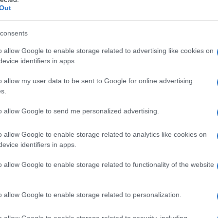
Oppure una camera da letto arredata con tessuti soffici,
Out
fugio accogliente in cui rilassarti a fine giornata. Grazie a
ibile a
metà prezzo
!
consents
ato
e alcuni di questi pezzi potrebbero andare sold out in
E ora, scopriamo insieme questi
5 must-have
che
o allow Google to enable storage related to advertising like cookies on
Boho.
evice identifiers in apps.
o allow my user data to be sent to Google for online advertising
sons du Monde
e conquista al primo sguardo
s.
a ogni ambiente
 mango che fa subito tendenza
to allow Google to send me personalized advertising.
ico
che arreda con personalità
o allow Google to enable storage related to analytics like cookies on
evice identifiers in apps.
rezzo solo su Maisons
o allow Google to enable storage related to functionality of the website
o allow Google to enable storage related to personalization.
che non capitano tutti i giorni. Questa è una di quelle!
o allow Google to enable storage related to security, including