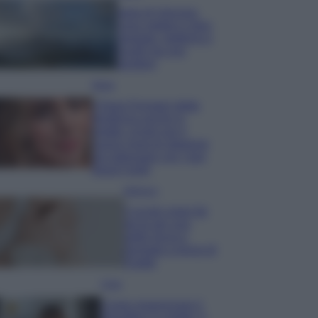
Isola di Vulcano,
cosa vedere e fare:
spiagge, trekking e
luoghi da non
perdere
Moda
Chiara Ferragni detta
tendenza anche in
estate: scopri qui il
nuovo must di stagione
da indossare con i tuoi
beach look!
Bellezza
5 scrub corpo fai
da te per una
pelle liscia e
levigata a prova di
Estate
Casa
Come organizzare il
frigorifero in estate: 5