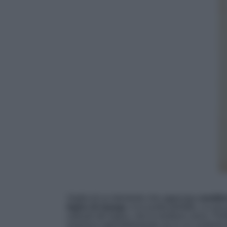
Voglia di un elemento che aggiunga
caratte
legno di mango
, è la scelta perfetta. La sua
naturali del legno, che lo rendono unico. Perfe
inserisce splendidamente sia in un contesto