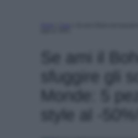
Home
»
Casa
»
Se ami il Boho non lasciarti
style al -50%!
Se ami il Boh
sfuggire gli 
Monde: 5 pe
style al -50%