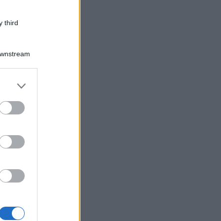
 third
Downstream
er and store
to grant or
ed purposes