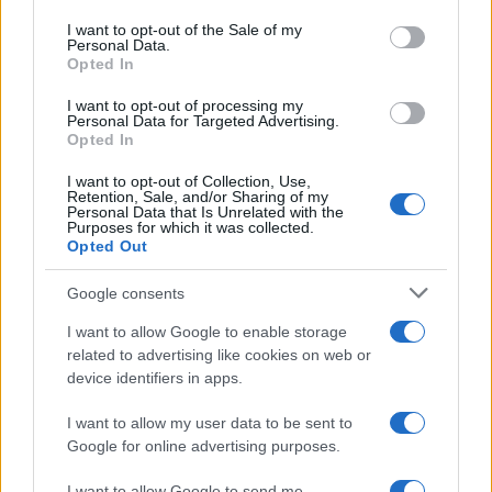
Please note that this website/app uses one or more Google
services and may gather and store information including but
I want to opt-out of the Sale of my
Personal Data.
not limited to your visit or usage behaviour. You may click to
Opted In
grant or deny consent to Google and its third-party tags to
use your data for below specified purposes in below Google
I want to opt-out of processing my
consent section.
Personal Data for Targeted Advertising.
Leggi anche
Opted In
I want to opt-out of Collection, Use,
Retention, Sale, and/or Sharing of my
Personal Data that Is Unrelated with the
Viaggi
Purposes for which it was collected.
Opted Out
Isola di Vulcano, cosa vedere
e fare: spiagge, trekking e
luoghi da non perdere
Google consents
I want to allow Google to enable storage
related to advertising like cookies on web or
Moda
device identifiers in apps.
Chiara Ferragni detta tendenza
anche in estate: scopri qui il nuovo
I want to allow my user data to be sent to
must di stagione da indossare con i
tuoi beach look!
Google for online advertising purposes.
I want to allow Google to send me