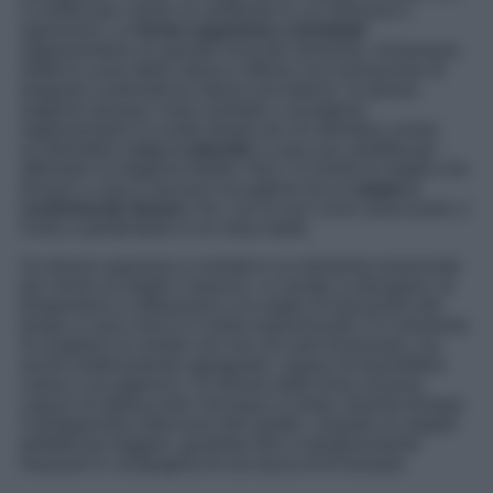
il comfort per creare un ambiente in cui rilassarsi e
rigenerarsi. Le
forme organiche e bombate
rappresentano un grande must del momento, richiamano
infatti le curve della natura e offrono una sensazione di
elegante continuità tra interno ed esterno. In questa
stagione dunque, linee morbide e avvolgenti
rappresentano la scelta ideale per chi desidera creare
un’atmosfera
cozy e naturale
a casa sua, perfetta per
affrontare la stagione fredda. Non c’è niente di meglio che
tornare a casa e lasciarsi accogliere da un
ampio e
confortevole divano
che, con le sue curve rassicuranti, ti
invita a sprofondare in un relax totale.
Un divano spazioso e comodo è un elemento essenziale
per vivere al meglio l’autunno. Le serate si allungano, le
temperature si abbassano e la voglia di trascorrere del
tempo a casa cresce in modo esponenziale. È il momento
di scegliere un arredo che non sia solo funzionale, ma
anche esteticamente appagante, capace di trasmettere
calore e accoglienza. Un divano dalle linee sinuose,
capace di abbracciare chiunque si sieda, diventa dunque
il protagonista indiscusso del salotto, creando un angolo
perfetto per leggere, guardare film o semplicemente
rilassarsi in compagnia di una tazza di tè fumante.