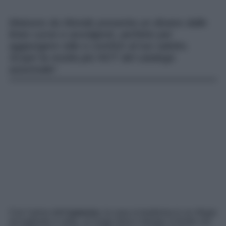
Maisons du Monde presenta un divano dalle
linee curve e avvolgenti, perfetto per
aggiungere stile e comfort al tuo salotto.
Scopri la novità più HOT del catalogo
autunnale!
Con l’arrivo dell’
autunno
, la casa si trasforma in un rifugio
accogliente e caldo, un luogo dove il design si fonde con