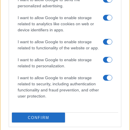
Bellezza
personalized advertising.
5 scrub corpo fai da te per
I want to allow Google to enable storage
una pelle liscia e levigata a
prova di Estate
related to analytics like cookies on web or
device identifiers in apps.
Casa
I want to allow Google to enable storage
related to functionality of the website or app.
Come organizzare il frigorifero in
estate: 5 consigli per conservare
meglio gli alimenti ed evitare
I want to allow Google to enable storage
sprechi
related to personalization.
I want to allow Google to enable storage
related to security, including authentication
functionality and fraud prevention, and other
user protection.
© – Stylosophy – Anicaflash S.r.l. – P.Iva 01816001000 – Testata
Giornalistica registrata presso il Tribunale ordinario di Roma, n° 111/2022
del 21/07/2022
CONFIRM
Contatti