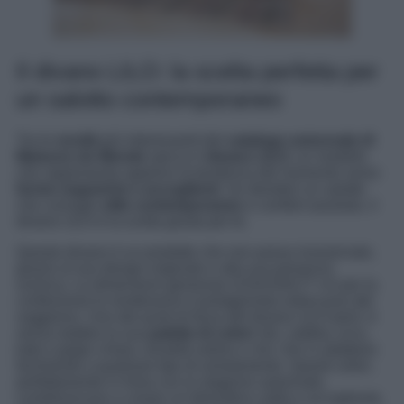
Il divano LILO: la scelta perfetta per
un salotto contemporaneo
Tra le
novità
più interessanti del
catalogo autunnale di
Maisons du Monde
spicca il
divano LILO
, un modello
che rappresenta appieno la tendenza del momento verso
forme organiche e accoglienti
. Se desideri un salotto
che coniughi
stile contemporaneo
e comfort assoluto, il
divano LILO è la scelta giusta per te.
Questo divano è un prodotto che non passa inosservato,
grazie al suo design originale e alla sua presenza
scenica. Le dimensioni generose (210x104x77 cm per la
confezione) lo renderanno il protagonista indiscusso del
soggiorno. Uno dei punti di forza del divano LILO però, è
senza dubbio la sua
palette di colori
: blu, sabbia, ecru,
kaki e grigio chiaro, tonalità sobrie e chic che si adattano
facilmente a qualsiasi tipo di arredamento. Questi colori,
perfettamente in linea con la stagione autunnale,
contribuiscono a creare un’atmosfera calda e accogliente,