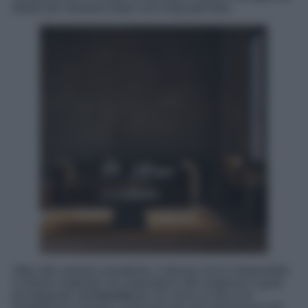
ideale per rilassarsi dopo una lunga giornata.
Oltre alle varianti cromatiche, il divano LILO è disponibile
in diversi materiali che rispondono alle esigenze e gusti
più disparati: dal
bouclé
per chi cerca un tocco di
morbidezza e texture, al tessuto per una sensazione più