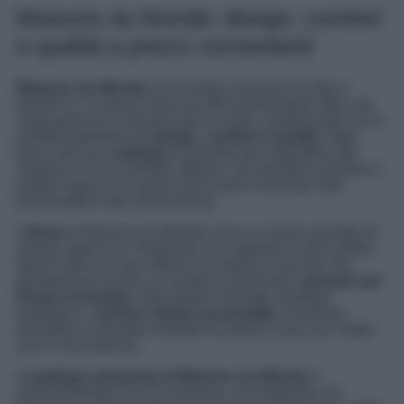
Maisons du Monde: design, comfort
e qualità a prezzi convenienti
Maisons du Monde
è da sempre sinonimo di stile e
tendenza. Il colosso francese dell’arredamento offre una
vasta gamma di soluzioni per la casa, caratterizzate da un
perfetto equilibrio tra
design, comfort e qualità
. Ogni
pezzo del suo
catalogo
è pensato per rispondere alle
esigenze di una clientela attenta, che desidera arredare il
proprio spazio con gusto senza però rinunciare alla
funzionalità e alla convenienza.
I
divani
di Maisons du Monde sono un chiaro esempio di
questo approccio. Realizzati con materiali di alta qualità,
questi sofà non solo offrono un’estetica ricercata, ma
garantiscono anche un comfort eccezionale,
pensato per
durare nel tempo
. Nonostante l’elevato standard
qualitativo, il
prezzo rimane accessibile
, rendendo
possibile a chiunque arredare la propria casa con mobili
unici e di tendenza.
Il
catalogo autunnale di Maisons du Monde
è
particolarmente ricco di sorprese, con proposte che