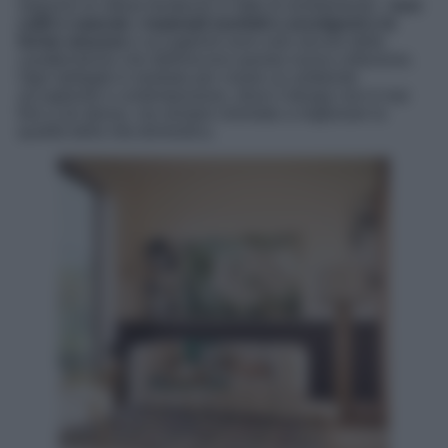
seguono le ultime tendenze in fatto di arredamento. I
toni
caldi e naturali, i materiali morbidi e avvolgenti e le
forme sinuose
e accoglienti sono solo alcune delle
caratteristiche che definiscono questa nuova collezione.
Ogni dettaglio è studiato per creare un ambiente
accogliente e contemporaneo, dove il design non è mai
fine a sé stesso, ma sempre orientato a migliorare la
qualità della vita domestica.