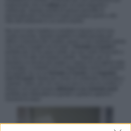
tradizionale, fino al
velluto
per un look elegante e
sofisticato. Questa varietà di opzioni permette di
personalizzare il divano in base al proprio gusto e allo
stile dell’ambiente in cui verrà inserito.
Ma non è solo l’estetica a rendere il divano LILO una
scelta vincente. Questo modello è infatti pensato per
offrire il massimo del comfort, grazie a una morbida seduta
che invita a lunghe ore di relax. Il
formato a 2 posti
è
perfetto per chi ha spazi ridotti, ma non vuole rinunciare a
un tocco di stile nel proprio salotto. Tuttavia, per chi
desidera un divano più ampio e capace di accogliere tutta
la famiglia, il modello LILO è disponibile anche in versioni
più grandi, tra cui un
formato a 3 posti
e un’
angolare
con 4-5 posti
, ideale per creare un ambiente conviviale e
ospitale. Infine, per chi cerca un tocco in più di comfort, il
divano LILO può essere
abbinato a un comodo pouf
,
perfetto per distendere le gambe e godersi appieno i
momenti di relax!