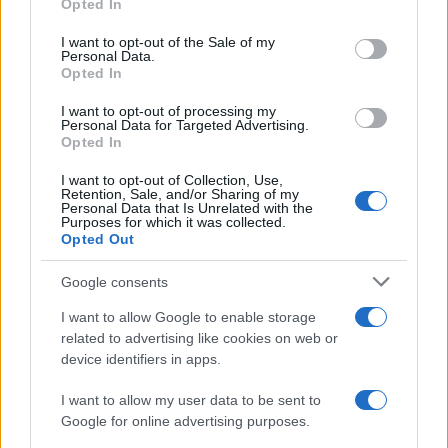
Opted In
Please note that this website/app uses one or more Google
services and may gather and store information including but
I want to opt-out of the Sale of my
Personal Data.
not limited to your visit or usage behaviour. You may click to
Opted In
grant or deny consent to Google and its third-party tags to
use your data for below specified purposes in below Google
I want to opt-out of processing my
consent section.
Personal Data for Targeted Advertising.
Leggi anche
Opted In
I want to opt-out of Collection, Use,
Retention, Sale, and/or Sharing of my
Personal Data that Is Unrelated with the
Casa
Purposes for which it was collected.
Opted Out
Lavanda in vaso sana e
rigogliosa: non commettere
questi 3 errori
Google consents
I want to allow Google to enable storage
related to advertising like cookies on web or
Moda
device identifiers in apps.
Emma segue il trend di
stagione: bikini con stampa
I want to allow my user data to be sent to
animalier ma con un tocco più
glamour!
Google for online advertising purposes.