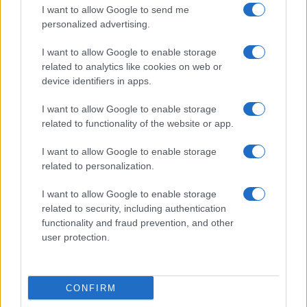
I want to allow Google to send me
Viaggi
personalized advertising.
Montagna ad agosto: 4
I want to allow Google to enable storage
località da non perdere per
una vacanza al fresco
related to analytics like cookies on web or
device identifiers in apps.
I want to allow Google to enable storage
Viaggi
related to functionality of the website or app.
Isola di Vulcano, cosa vedere
e fare: spiagge, trekking e
I want to allow Google to enable storage
luoghi da non perdere
related to personalization.
I want to allow Google to enable storage
related to security, including authentication
functionality and fraud prevention, and other
user protection.
© – Stylosophy – Anicaflash S.r.l. – P.Iva 01816001000 – Testata
Giornalistica registrata presso il Tribunale ordinario di Roma, n° 111/2022
del 21/07/2022
CONFIRM
Contatti