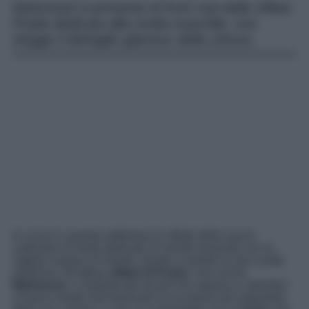
Mahmood si presenta al front row della sfilata
Prada dedicata alla moda maschile, non
sfugge il dettaglio glamour della cintura.
In scena in questa settimana le sfilate delle nuove
collezioni di moda dedicate al mondo maschile con le
migliori maison al mondo, pronte a svelare le loro scelte
artistiche. All’attesa
sfilata di Prada
c’era anche
Mahmood
, il cantante dei record che spesso e volentieri
si lascia vestire dal brand per le occasioni più importanti