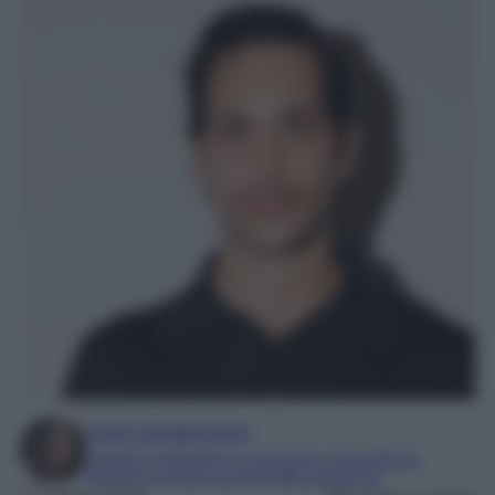
Irene Sangermano
Laureta in letteratura e traduzione interculturale
Esperta in moda e mondo dello spettacolo