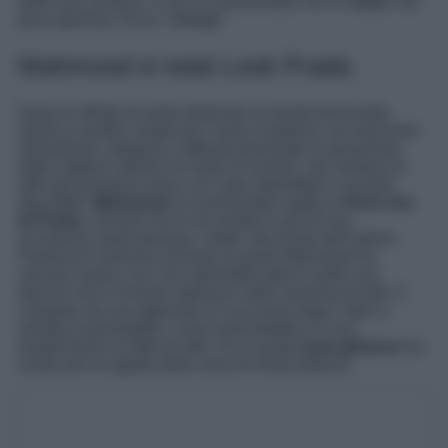
della sua carriera, e che si è presentato con un
look
a dir
poco glamour. Ecco i dettagli.
Mahmood in total Look Prada
Dopo le sfilate di moda dedicate al mondo femminile,
spazio a quelle create per l’uomo moderno con tanti look
straordinari, eleganti e raffinati presentati in passerella
dalle migliori maison di moda al mondo, che svelano lo
stile del prossimo anno con capi imperdibili e azzardi
discutibili.
Mahmood
si è presentato ospite al
front row
di Prada
, il brand che lo ha vestito in più di una
occasione: basti pensare, infatti, alla finale dell’ultimo
Festival di Sanremo durante la quale Mahmood ha
calcato il palco con uno splendido gilet in pelle con
tasconi che è rimasto impresso nella memoria di tutti. Il
cantante sta raccogliendo un successo dopo l’altro e
sembra inarrestabile, come inarrestabile è il suo
trasformismo in fatto di stile. Ecco quale
look glamour
ha
scelto per la siglata della casa di moda italiana.