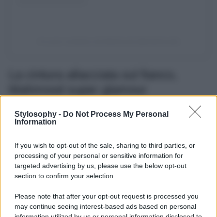
Un post condiviso da Mahmood (@mahmood)
La cintura allacciata sul fianco,
Mahmood super glamour
Mentre continua a far ballare tutta Italia con il suo sound
Stylosophy -
Do Not Process My Personal
unico,
Mahmood
non si perde la
sfilata di Prada
Information
dedicata alla nuova collezione maschile, un buono spunto
dal quale attingere per le sue prossime apparizioni
If you wish to opt-out of the sale, sharing to third parties, or
pubbliche segnate senza dubbio dalla grande ricerca dei
dettagli e dallo stile glamour che lo accompagna. Per
processing of your personal or sensitive information for
l’occasione Mahmood ha scelto un
look retrò
con maglia
targeted advertising by us, please use the below opt-out
a maniche lunghe, colletto e bottoncini, un pantalone
section to confirm your selection.
classico anche questo nero, scarpe lucide stile mocassino
con punta rotonda, poi il dettaglio alla moda della
cintura
Please note that after your opt-out request is processed you
in pelle, indossata con la fibbia allacciata sul fianco
.
may continue seeing interest-based ads based on personal
Una nota di stile in un
look total black
che dona
magnificamente al cantante, per l’occasione impomatato e
information utilized by us or personal information disclosed to