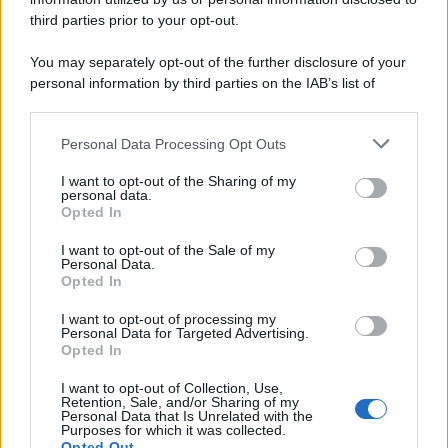
con baffetti in vista. Cosa ne pensate?
third parties prior to your opt-out.
You may separately opt-out of the further disclosure of your
personal information by third parties on the IAB’s list of
downstream participants.
Personal Data Processing Opt Outs
This information may also be disclosed by us to third parties
on the IAB’s List of Downstream Participants that may further
I want to opt-out of the Sharing of my
disclose it to other third parties.
personal data.
Opted In
Please note that this website/app uses one or more Google
services and may gather and store information including but
I want to opt-out of the Sale of my
Personal Data.
not limited to your visit or usage behaviour. You may click to
Opted In
grant or deny consent to Google and its third-party tags to
use your data for below specified purposes in below Google
I want to opt-out of processing my
consent section.
Personal Data for Targeted Advertising.
Leggi anche
Opted In
I want to opt-out of Collection, Use,
Retention, Sale, and/or Sharing of my
Personal Data that Is Unrelated with the
Casa
Purposes for which it was collected.
Opted Out