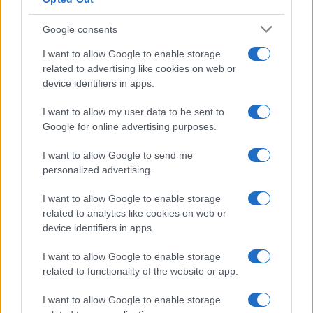
Dove posizionare il divano
secondo il Feng Shui: gli
errori da evitare
Google consents
I want to allow Google to enable storage
related to advertising like cookies on web or
Moda
device identifiers in apps.
Chiara Ferragni, più bella
che mai: al naturale e senza
I want to allow my user data to be sent to
make up VIDEO
Google for online advertising purposes.
I want to allow Google to send me
Viaggi
personalized advertising.
Il borgo più spettacolare della
Costa dei Trabocchi conquista
I want to allow Google to enable storage
tutti: tra vicoli, panorami e spiagge
related to analytics like cookies on web or
da sogno
device identifiers in apps.
I want to allow Google to enable storage
Moda
related to functionality of the website or app.
Samira Lui sfoggia il beach
look perfetto per l’estate:
I want to allow Google to enable storage
scoprilo qui!