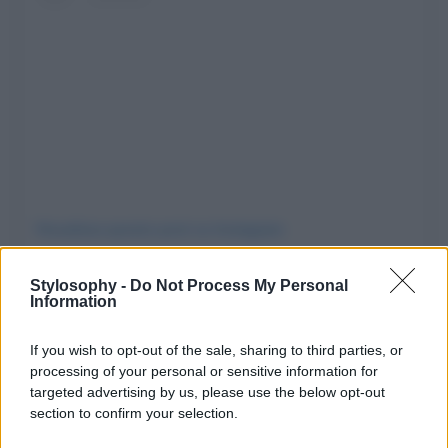
Visualizza questo post su Instagram
Stylosophy -
Do Not Process My Personal
Information
If you wish to opt-out of the sale, sharing to third parties, or
processing of your personal or sensitive information for
targeted advertising by us, please use the below opt-out
section to confirm your selection.