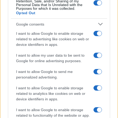
Retention, Sale, and/or Sharing of my
Personal Data that Is Unrelated with the
Moda
Purposes for which it was collected.
Opted Out
Chiara Ferragni, più bella
che mai: al naturale e senza
make up VIDEO
Google consents
I want to allow Google to enable storage
related to advertising like cookies on web or
Viaggi
device identifiers in apps.
Il borgo più spettacolare della
Costa dei Trabocchi conquista
I want to allow my user data to be sent to
tutti: tra vicoli, panorami e spiagge
da sogno
Google for online advertising purposes.
I want to allow Google to send me
Moda
personalized advertising.
Samira Lui sfoggia il beach
I want to allow Google to enable storage
look perfetto per l’estate:
scoprilo qui!
related to analytics like cookies on web or
device identifiers in apps.
I want to allow Google to enable storage
Bellezza
related to functionality of the website or app.