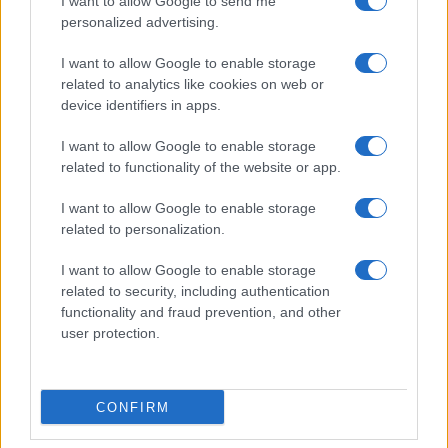
I want to allow Google to send me
Bellezza
personalized advertising.
I profumi marini più
I want to allow Google to enable storage
gettonati dell’Estate 2026,
freschi e leggeri
related to analytics like cookies on web or
device identifiers in apps.
I want to allow Google to enable storage
Casa
related to functionality of the website or app.
Lavanda in vaso sana e
rigogliosa: non commettere
I want to allow Google to enable storage
questi 3 errori
related to personalization.
I want to allow Google to enable storage
related to security, including authentication
functionality and fraud prevention, and other
user protection.
© – Stylosophy – Anicaflash S.r.l. – P.Iva 01816001000 – Testata
Giornalistica registrata presso il Tribunale ordinario di Roma, n° 111/2022
del 21/07/2022
CONFIRM
Contatti