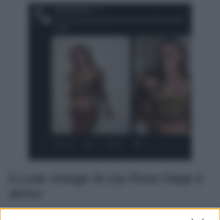
Il Look vintage di Lily-Rose Depp è
divino
Parliamoci chiaro,
Lily-Rose Depp
è talmente bella che