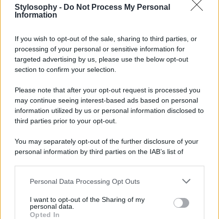
qualsiasi cosa indossa sembra ancora più bello su di lei
Stylosophy -
Do Not Process My Personal
ma non solo. L’attrice,
figlia di Johnny Depp e Vanessa
Information
Paradis
, è elegantissima ed eterea, in grado di indossare
qualsiasi look risultato perfettamente sensuale ma mai e
If you wish to opt-out of the sale, sharing to third parties, or
poi mai volgare. Sui social è tornato in trend un
look
indossato dalla protagonista di “Nosferatu” per uno
processing of your personal or sensitive information for
shooting fotografico, si tratta di un
look vintage firmato
targeted advertising by us, please use the below opt-out
Vivienne Westwood della collezione archivio
section to confirm your selection.
Fall/Winter 1994
. L’attrice indossa un top con maniche
lunghe e ampia scollatura che mette in risalto le clavicole
Please note that after your opt-out request is processed you
e il collo, strutturato da diversi tipi di stoffa in stile hippie e
may continue seeing interest-based ads based on personal
applicazioni floreali, che riprende anche il motivo della
gonna lunga, aderente e a vita bassa. Un applauso alla
information utilized by us or personal information disclosed to
bellezza di questa meravigliosa creatura!
third parties prior to your opt-out.
You may separately opt-out of the further disclosure of your
personal information by third parties on the IAB’s list of
downstream participants.
Personal Data Processing Opt Outs
This information may also be disclosed by us to third parties
on the IAB’s List of Downstream Participants that may further
I want to opt-out of the Sharing of my
disclose it to other third parties.
personal data.
Opted In