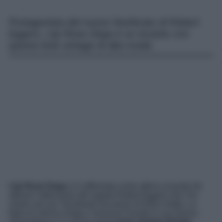
Protagonista del nuovo Nosferatu di Robert
Eggers, Lily-Rose Depp è un incanto con
questo look vintage di alta moda.
Lily-Rose Depp
si è affermata come attrice al punto da
attirare l’attenzione del regista Robert Eggers che l’ha
voluto nel suo “
Nosferatu
“nei panni di Ellen Hutter. La
figlia di Johnny Depp e Vanessa Paradis è una donna
meravigliosa e su di lei questo
look vintage firmato