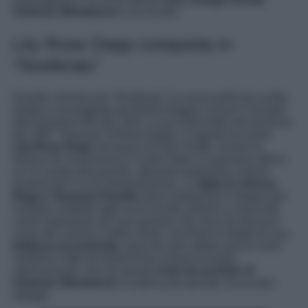
Vivienne Westwood
è un incanto.
Lily-Rose Depp conquista in
“Nosferatu”
Grande clamore per “
Nosferatu
” la nuova pellicola scritta,
diretta e sceneggiata da Robert Eggers ovvero il remake
dell’omonimo film del 1922, a sua volta tratto dal romanzo
del 1897 “
Dracula
” di Bram Stoker. Il regista ha voluto
Lily-Rose Depp
nei panni di Ellen Hutter, ovvero la
donna che ossessiona il Conte Orlok e la giovane attrice
se l’è cavata alla grande, attirando tantissime critiche
positive per la sua interpretazione. La
figlia di Johnny
Depp e Vanessa Paradis
deve impegnarsi il doppio per
risultare credibile fagli occhi di tutti, proprio a causa del
nome importante dei suoi genitori che sono da decenni
icone del cinema e della moda. Lily-Rose è dotata di una
bellezza eccezionale
, tanto da aver sfilato anche come
modella e fatto da testimonial a brand di moda
internazionali, ma con questo
look da archivio di
Vivienne Westwood
si supera alla grande. Ecco tutti i
dettagli.