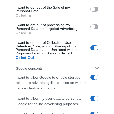
Please note that this website/app uses one or more Google
services and may gather and store information including but
I want to opt-out of the Sale of my
Personal Data.
not limited to your visit or usage behaviour. You may click to
Opted In
grant or deny consent to Google and its third-party tags to
use your data for below specified purposes in below Google
I want to opt-out of processing my
consent section.
Personal Data for Targeted Advertising.
Leggi anche
Opted In
I want to opt-out of Collection, Use,
Retention, Sale, and/or Sharing of my
Viaggi
Personal Data that Is Unrelated with the
Purposes for which it was collected.
Il borgo più spettacolare della
Opted Out
Costa dei Trabocchi conquista
tutti: tra vicoli, panorami e spiagge
Google consents
da sogno
I want to allow Google to enable storage
related to advertising like cookies on web or
Moda
device identifiers in apps.
Samira Lui sfoggia il beach
look perfetto per l’estate:
I want to allow my user data to be sent to
scoprilo qui!
Google for online advertising purposes.