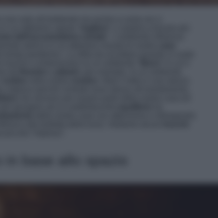
 non solo all’ambiente ma anche a come noi ci
in cui abbiamo saputo “
togliere
” ci aiuterà a trovare più
me dell’accumulatore seriale
“. L’ambiente influenza
 periodo storico in cui abbiamo vissuto le nostre
case
i tempi pandemici. La sfida da accettare quando si vuole
 riuscire a sintonizzarsi su un ambiente “
libero
” in cui il
che da
finestre
e
pilastri
, per esempio. In un ambiente
’
ordine
nella nostra
routine
: rifare il letto in una stanza
tto colpisce perché centrale esso stesso all’arredamento,
diani
che servono per essere parte della nostra casa ed
 per giungere ad un soddisfacente
equilibrio
tra
edamento
della nostra casa con attenzione e ridisegnarlo
riferisco alla bolletta della luce). Vediamo alcuni
trucchi
a piccola “impresa”.
 in base allo spazio