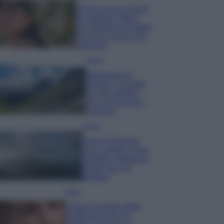
Emma segue il trend
di stagione: bikini
con stampa animalier
ma con un tocco più
glamour!
Viaggi
Montagna ad
agosto: 4 località
da non perdere
per una vacanza
al fresco
Viaggi
Isola di Vulcano,
cosa vedere e fare:
spiagge, trekking e
luoghi da non
perdere
Moda
Chiara Ferragni detta
tendenza anche in