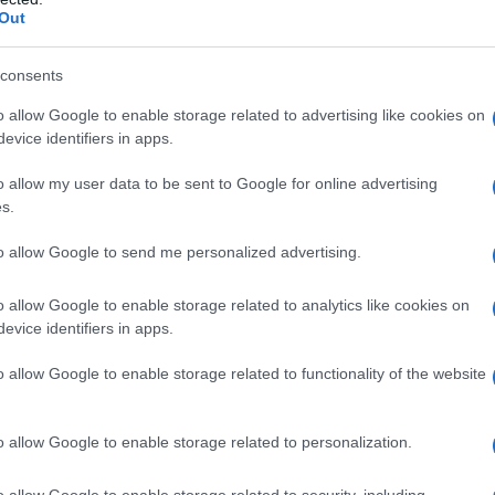
tra casa
. Un
arredo minimalista
è una scelta di
stile
Out
sulla riscoperta di una casa “
da vivere
” e non “
da
o che convenzionalmente è stato sempre considerato
nsiglio per giungere ad una casa con arredo
minimalista
consents
i parlo?
o allow Google to enable storage related to advertising like cookies on
evice identifiers in apps.
ome ottenerlo
allo spazio
 le decorazioni: valorizzate i dettagli
o allow my user data to be sent to Google for online advertising
to di arredo ed a lui il “ruolo” di protagonista
s.
per la cucina
i
to allow Google to send me personalized advertising.
o allow Google to enable storage related to analytics like cookies on
redo minimalista e come
evice identifiers in apps.
o allow Google to enable storage related to functionality of the website
o allow Google to enable storage related to personalization.
o allow Google to enable storage related to security, including