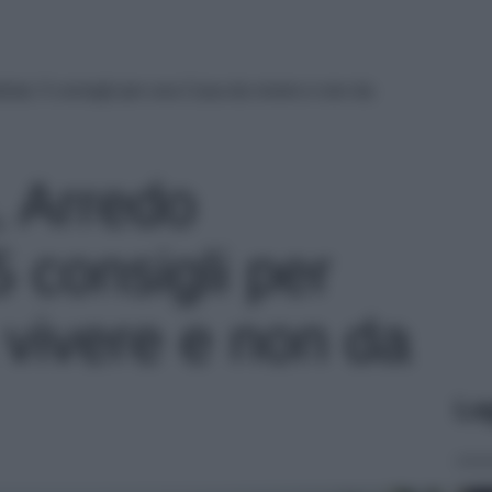
ista: 5 consigli per una Casa da vivere e non da
, Arredo
5 consigli per
vivere e non da
Le