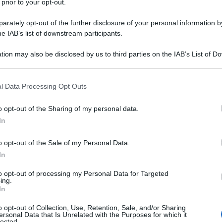
dendo come poterlo organizzare? Allora non
 prior to your opt-out.
rately opt-out of the further disclosure of your personal information by
he IAB’s list of downstream participants.
tion may also be disclosed by us to third parties on the IAB’s List of 
 that may further disclose it to other third parties.
 that this website/app uses one or more Google services and may gath
l Data Processing Opt Outs
including but not limited to your visit or usage behaviour. You may click 
 to Google and its third-party tags to use your data for below specifi
o opt-out of the Sharing of my personal data.
ogle consent section.
In
o opt-out of the Sale of my Personal Data.
In
to opt-out of processing my Personal Data for Targeted
ing.
In
l mezzo del cammin”, si cominci a trovare beneficio nel
o opt-out of Collection, Use, Retention, Sale, and/or Sharing
ersonal Data that Is Unrelated with the Purposes for which it
s is More
“, “Meno è di più”! Questo detto ci viene in
lected.