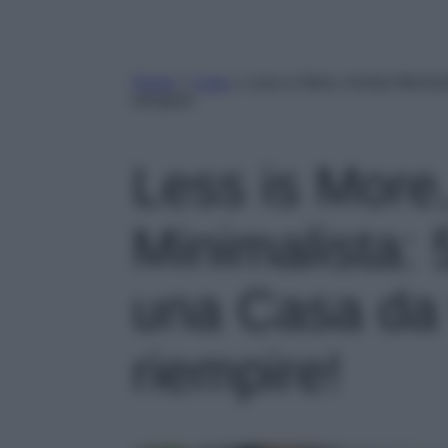
Home
»
Casa
»
Less is More, Arredo Minimal
riempire!
Less is More
Minimalista: 
una Casa da 
riempire!