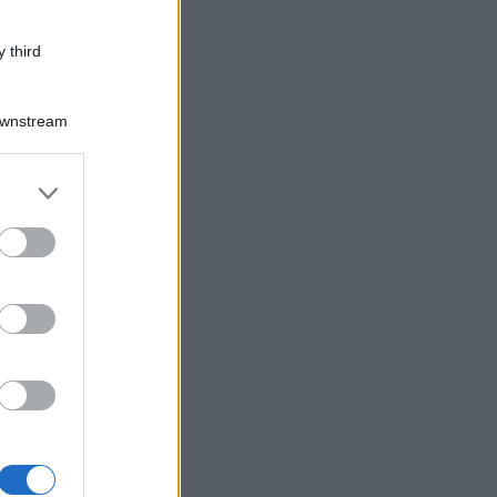
 third
Downstream
er and store
to grant or
ed purposes