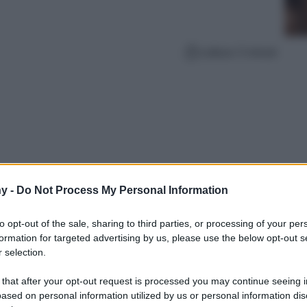
Lettura: 5 minuti
y -
Do Not Process My Personal Information
to opt-out of the sale, sharing to third parties, or processing of your per
formation for targeted advertising by us, please use the below opt-out s
 selection.
ero una filosofia di vita, non solo da adattare
plicare all’arredamento della nostra casa. Un
 that after your opt-out request is processed you may continue seeing i
e in equilibrio interiore e una funzionale
ased on personal information utilized by us or personal information dis