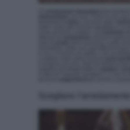
Un
arredamento minimalista
dona beneficio
sintonizziamo
con esso. Vivere in una casa 
facilmente la
calma
e ad uscire dalla “
sindro
molto i nostri stati d’animo soprattutto in un
come mai prima, complici i vari
lockdown
de
ottenere un
arredamento
minimal è quella di
ruolo di
arredo
viene concesso e svolto an
minimalista, inoltre, non sarà difficile trovare l
in cui ci si muove con agilità, e che se disfa
ci aiuterà a dare valore ai piccoli
gesti quoti
in armonia con essa. Quel che dovremo fare
superfluo ed indispensabile è
studiare
l’
arr
in ottica di “risparmio energetico” ( e non mi 
ed alcuni
suggerimenti
per riuscire in quest
Scegliere l’arredamento