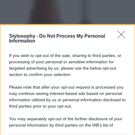
Stylosophy -
Do Not Process My Personal
Information
If you wish to opt-out of the sale, sharing to third parties, or
processing of your personal or sensitive information for
targeted advertising by us, please use the below opt-out
section to confirm your selection.
Please note that after your opt-out request is processed you
may continue seeing interest-based ads based on personal
Lip Mirage Tinta labbra effetto blurring, Wycon
information utilized by us or personal information disclosed to
Cosmetics
third parties prior to your opt-out.
You may separately opt-out of the further disclosure of your
personal information by third parties on the IAB’s list of
downstream participants.