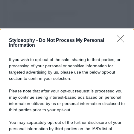
Un post condiviso da Calabria Mediterranea (@calabria_mediterranea)
Stylosophy -
Do Not Process My Personal
Information
Sulla costa ionica, nei pressi di
Montauro
, si trova una
delle spiagge più caratteristiche della Calabria.
If you wish to opt-out of the sale, sharing to third parties, or
Pietragrande
deve il suo nome all’imponente formazione
processing of your personal or sensitive information for
rocciosa che emerge dal mare e domina il paesaggio.
targeted advertising by us, please use the below opt-out
La spiaggia alterna sabbia e ciottoli e offre acque
section to confirm your selection.
particolarmente limpide. Il grande scoglio rappresenta una
delle attrazioni principali della zona e richiama visitatori
Please note that after your opt-out request is processed you
attratti sia dalla bellezza del panorama sia dalle attività
may continue seeing interest-based ads based on personal
acquatiche. Nonostante la crescente notorietà, il tratto
costiero conserva ancora aree meno frequentate dove
information utilized by us or personal information disclosed to
godersi il mare in un contesto naturale di grande fascino.
third parties prior to your opt-out.
You may separately opt-out of the further disclosure of your
personal information by third parties on the IAB’s list of