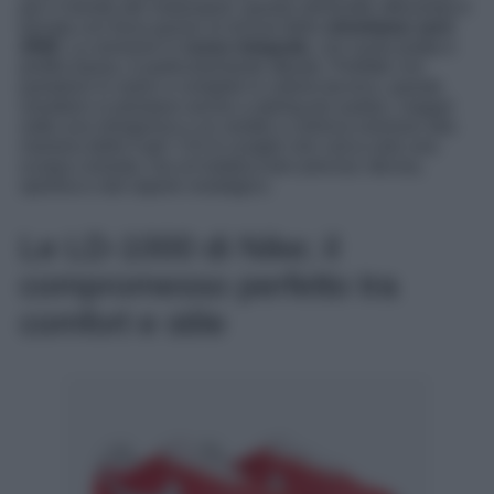
per il mondo del motorsport, questa silhouette affusolata è
tornata con forza grazie al revival dello
streetwear anni
2000
. La versione in
rosso integrale
, con suola piatta e
profilo basso, è particolarmente attuale. Perfette con
pantaloni in nylon o completi in cotone tecnico, queste
sneakers si prestano anche a styling più audaci, magari
sotto una minigonna o un vestito a camicia oversize alla
maniera delle it girl. Chi le sceglie non cerca solo una
scarpa comoda, ma un’estetica ben precisa: decisa,
sportiva e dal sapore nostalgico.
Le LD-1000 di Nike; il
compromesso perfetto tra
comfort e stile