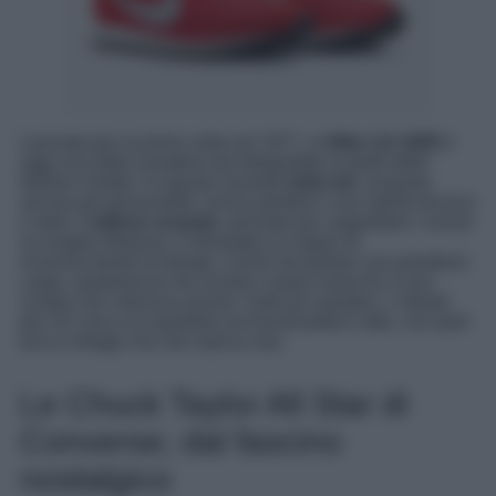
Lanciata per la prima volta nel 1977, la
Nike LD-1000
è
oggi una delle sneakers più fotografate ai piedi delle
fashion insider. In questa variante
total red
, acquista
ancora più personalità, senza perdere il suo spirito tecnico
e retrò. Il
tallone svasato
, pensato per supportare i runner
su lunghe distanze, è diventato un segno di
riconoscimento di design. Facile da portare con pantaloni
cargo, pantaloncini da ciclista o jeans loose fit, è una
scarpa che valorizza anche i look più semplici. L’ideale
per chi cerca un equilibrio tra funzionalità e stile, con quel
tocco vintage che non stanca mai.
Le Chuck Taylor All Star di
Converse; dal fascino
nostalgico