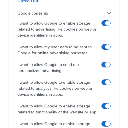
Opted Out
Lavanda in vaso sana e
rigogliosa: non commettere
questi 3 errori
Google consents
I want to allow Google to enable storage
related to advertising like cookies on web or
Moda
device identifiers in apps.
Emma segue il trend di
stagione: bikini con stampa
I want to allow my user data to be sent to
animalier ma con un tocco più
glamour!
Google for online advertising purposes.
I want to allow Google to send me
Viaggi
personalized advertising.
Montagna ad agosto: 4
I want to allow Google to enable storage
località da non perdere per
una vacanza al fresco
related to analytics like cookies on web or
device identifiers in apps.
I want to allow Google to enable storage
Viaggi
related to functionality of the website or app.
Isola di Vulcano, cosa vedere
e fare: spiagge, trekking e
I want to allow Google to enable storage
luoghi da non perdere