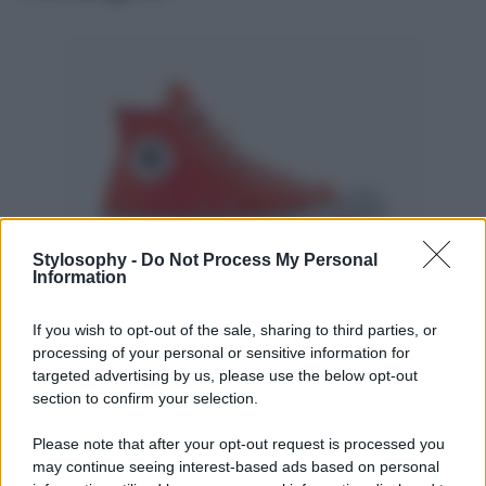
Stylosophy -
Do Not Process My Personal
Information
Le
Chuck Taylor rosse
sono più di una sneaker: sono
If you wish to opt-out of the sale, sharing to third parties, or
un’icona senza tempo. In questa versione
rosso
vermiglio
,con profilo alto e suola in gomma bianca,
processing of your personal or sensitive information for
riaffermano tutta la loro attualità. Il design è quello di
targeted advertising by us, please use the below opt-out
sempre, ma il colore rende la scarpa immediatamente
section to confirm your selection.
visibile, perfetta per ravvivare outfit neutri o giocare con
abbinamenti cromatici decisi. Ideale con abiti in lino,
Please note that after your opt-out request is processed you
gonne plissettate o denim slavato, la Chuck Taylor resta
may continue seeing interest-based ads based on personal
una certezza per chi ama il vintage ma non vuole