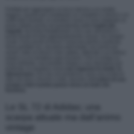
Perfette per aggiungere un tocco deciso a un vestito
leggero, quanto per completare un completo in denim o un
outfit total neutrals, le sneakers rosse si sono ritagliate un
posto stabile anche nel guardaroba delle
it-girls più
seguite
: da Emily Ratajkowski a Iris Law, diventano il
punto focale di look apparentemente casual, ma sempre
curati. Il loro punto di forza? Uniscono grinta e praticità.
Sono perfette ora, nel pieno dell’estate, ma anche più
avanti: sotto un trench color sabbia, abbinate a un tailleur
ampio o a un semplice paio di jeans. Che si scelga un
rosso brillante, una tonalità ciliegia o una sfumatura più
profonda, le sneakers rosse
non seguono le mode: le
attraversano
. Più che una tendenza, sono una scelta di
stile che dura. Perché a volte, davvero,
è il colore di una
scarpa a fare il primo passo verso un look che
funziona
.
Le SL 72 di Adidas; una
scarpa attuale ma dall’animo
vintage