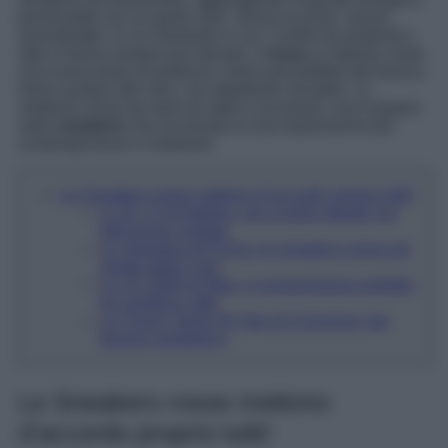
personalità con un gesto solo. Senza eccessi, senza
sovrastruttre. In un momento in cui i confini tra praticità e
stile si fanno sempre più sfumati, il
rosso
si impone come
una nuova base di partenza: meno prevedibile del bianco,
meno austero del nero, ma altrettanto versatile. Lo
vediamo ormai da mesi tra abiti e accessori, ma è proprio
sulle
sneakers
che ha trovato la sua espressione più
contemporanea e modaiola.
Le Sneakers rosse mettono d’accordo proprio tutti!
Le SL 72 di Adidas; una scarpa attuale ma
dall’animo vintage
Le Speedcut di Puma; le sneakers rosse più
amate dalle it girl
Le LD-1000 di Nike; il compromesso perfetto
tra comfort e stile
Le Chuck Taylor All Star di Converse; dal
fascino nostalgico
Le Sneakers rosse mettono
d’accordo proprio tutti!