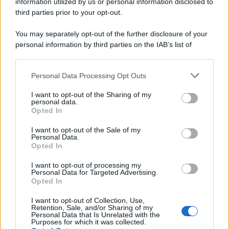
sembrare fuori tempo. Una sneaker universale, che in
information utilized by us or personal information disclosed to
rosso diventa
più audace, più grafica, più interessante
.
third parties prior to your opt-out.
You may separately opt-out of the further disclosure of your
personal information by third parties on the IAB’s list of
downstream participants.
Personal Data Processing Opt Outs
This information may also be disclosed by us to third parties
on the IAB’s List of Downstream Participants that may further
I want to opt-out of the Sharing of my
disclose it to other third parties.
personal data.
Opted In
Please note that this website/app uses one or more Google
services and may gather and store information including but
I want to opt-out of the Sale of my
Personal Data.
not limited to your visit or usage behaviour. You may click to
Opted In
grant or deny consent to Google and its third-party tags to
use your data for below specified purposes in below Google
I want to opt-out of processing my
consent section.
Personal Data for Targeted Advertising.
Leggi anche
Opted In
I want to opt-out of Collection, Use,
Retention, Sale, and/or Sharing of my
Personal Data that Is Unrelated with the
Casa
Purposes for which it was collected.