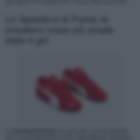
ogni giorno. Un classico che, in rosso, trova nuova vita.
Le Speedcut di Puma; le
sneakers rosse più amate
dalle it girl
Le
Speedcat di Puma
non sono solo un’icona sportiva:
sono una dichiarazione di stile. Nata negli anni Novanta