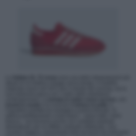
Le
Adidas SL 72 rosse
sono una delle interpretazioni più
attuali di un’estetica vintage senza tempo. Il modello
originale nasce nel 1972 per il mondo del running, ma la
sua riedizione gioca con i codici dello streetwear
contemporaneo. La
tomaia in nylon rosso acceso
, con
inserti in suede
e le iconiche
3 strisce in pelle
, è
l’equilibrio perfetto tra nostalgia e pulizia formale. Si
abbina perfettamente a look basici – jeans dritti, t-shirt
bianca – ma funziona anche con completi sartoriali
destrutturati, per un effetto contrasto sofisticato. Una
sneaker leggera, visivamente forte ma facile da indossare