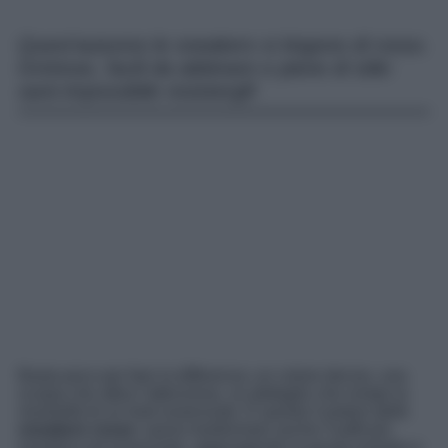
Quest’autunno le sneakers si tingono di rosso.
Grintose, facili da abbinare e piene di stile:
sarà impossibile resistergli!
Basta poco per fare la differenza: un colore deciso, una
scarpa che attira l’attenzione, un dettaglio che rompe la
neutralità di un look essenziale. È questo il potere delle
sneakers rosse
: sanno trasformare anche l’outfit più
semplice ed essenziale, aggiungendo la giusta energia e