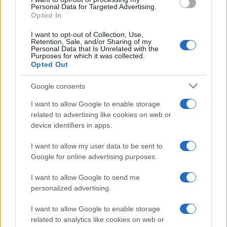
consent section.
Personal Data for Targeted Advertising.
Leggi anche
Opted In
I want to opt-out of Collection, Use,
Retention, Sale, and/or Sharing of my
Viaggi
Personal Data that Is Unrelated with the
Purposes for which it was collected.
Il borgo più spettacolare della
Opted Out
Costa dei Trabocchi conquista
tutti: tra vicoli, panorami e spiagge
Google consents
da sogno
I want to allow Google to enable storage
related to advertising like cookies on web or
Moda
device identifiers in apps.
Samira Lui sfoggia il beach
look perfetto per l’estate:
I want to allow my user data to be sent to
scoprilo qui!
Google for online advertising purposes.
I want to allow Google to send me
Bellezza
personalized advertising.
I profumi marini più
I want to allow Google to enable storage
gettonati dell’Estate 2026,
freschi e leggeri
related to analytics like cookies on web or