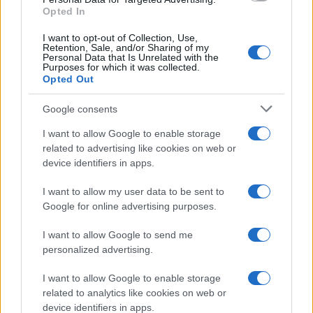
Leggi anche
Opted In
I want to opt-out of Collection, Use,
Retention, Sale, and/or Sharing of my
Personal Data that Is Unrelated with the
Casa
Purposes for which it was collected.
Opted Out
Lavanda in vaso sana e
rigogliosa: non commettere
questi 3 errori
Google consents
I want to allow Google to enable storage
related to advertising like cookies on web or
Moda
device identifiers in apps.
Emma segue il trend di
stagione: bikini con stampa
I want to allow my user data to be sent to
animalier ma con un tocco più
glamour!
Google for online advertising purposes.
I want to allow Google to send me
Viaggi
personalized advertising.
Montagna ad agosto: 4
I want to allow Google to enable storage
località da non perdere per
una vacanza al fresco
related to analytics like cookies on web or
device identifiers in apps.