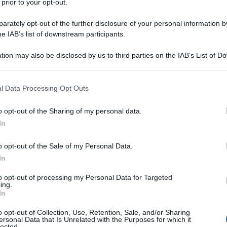
 prior to your opt-out.
rately opt-out of the further disclosure of your personal information by
he IAB’s list of downstream participants.
tion may also be disclosed by us to third parties on the IAB’s List of 
 that may further disclose it to other third parties.
 that this website/app uses one or more Google services and may gath
l Data Processing Opt Outs
including but not limited to your visit or usage behaviour. You may click 
 to Google and its third-party tags to use your data for below specifi
o opt-out of the Sharing of my personal data.
ogle consent section.
In
o opt-out of the Sale of my Personal Data.
In
nuance sorbetto
hanno gli ingredienti giusti per essere le
to opt-out of processing my Personal Data for Targeted
più calda che mai! Lasciati conquistare quindi dai colori
ing.
sul tuo guardaroba, ti innamorerai perdutamente di questa
In
iola in tonalità estremamente delicate e sobrie. E no, non
ello bensì di sfumature leggermente più vivide e sature
o opt-out of Collection, Use, Retention, Sale, and/or Sharing
ta di energia e vitalità in tutte le tue mise di stagione,
ersonal Data that Is Unrelated with the Purposes for which it
ro. Curiosa di scoprire con noi quali sono le
borse color
lected.