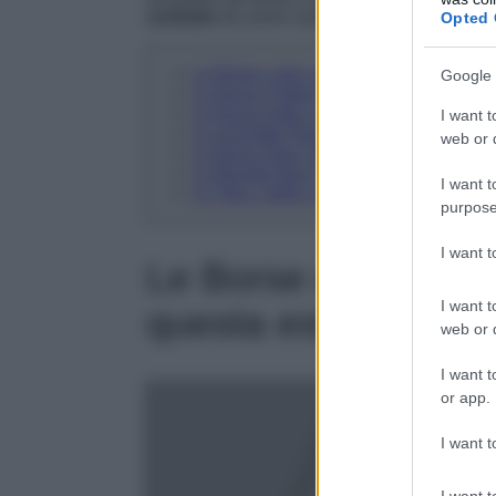
sorbetto
da avere assolutamente questa estat
Opted 
Le Borse color sorbetto su cui puntare 
Google 
La borsa Folder Brot di OSOI: per una 
La borsa hobo in pelle di Marge Sherwoo
I want t
La pochette Rond Carré di Jacquemus: 
web or d
La borsa Dew Small di Coccinelle: delic
La Bangle Bag Hobo di Patrizia Pepe: u
I want t
La Teen Jodie in pelle di Bottega Veneta:
purpose
I want 
Le Borse color sorb
I want t
questa estate: vide
web or d
I want t
or app.
I want t
I want t