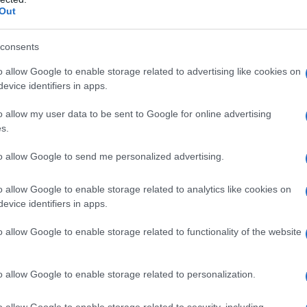
e? Fai scroll-down per scoprirle tutte!
Out
questa estate: video
consents
ventata di freschezza
d: perfetta per le inguaribili romantiche
o allow Google to enable storage related to advertising like cookies on
unica nel design e nel colore
evice identifiers in apps.
ata, sobria e raffinata
n classico da indossare con tutto!
o allow my user data to be sent to Google for online advertising
 per i gusti più forti e decisi
s.
to allow Google to send me personalized advertising.
etto su cui puntare
o allow Google to enable storage related to analytics like cookies on
o
evice identifiers in apps.
o allow Google to enable storage related to functionality of the website
o allow Google to enable storage related to personalization.
o allow Google to enable storage related to security, including