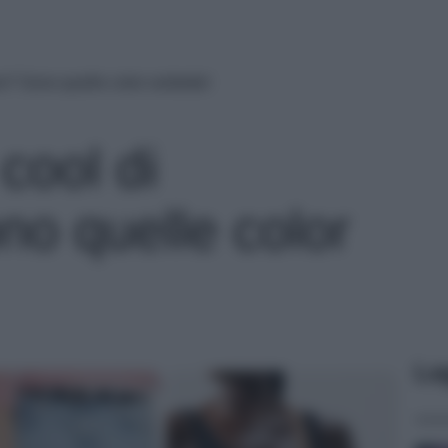
e? Sono quelle color sorbetto!
cool di
no quelle color
Le