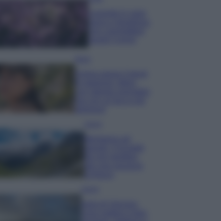
Lavanda in vaso
sana e rigogliosa:
non commettere
questi 3 errori
Moda
Emma segue il trend
di stagione: bikini
con stampa animalier
ma con un tocco più
glamour!
Viaggi
Montagna ad
agosto: 4 località
da non perdere
per una vacanza
al fresco
Viaggi
Isola di Vulcano,
cosa vedere e fare: