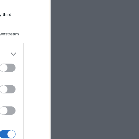
 third
Downstream
er and store
to grant or
ed purposes