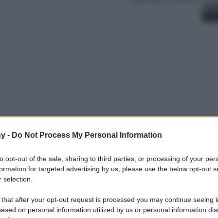
y -
Do Not Process My Personal Information
orse in nuance sorbetto hanno gli ingredienti
a estate che si sta rivelando più calda che
to opt-out of the sale, sharing to third parties, or processing of your per
colori più vivaci e fa che prendano il
formation for targeted advertising by us, please use the below opt-out s
 innamorerai perdutamente di questa palette
 selection.
 that after your opt-out request is processed you may continue seeing i
ased on personal information utilized by us or personal information dis