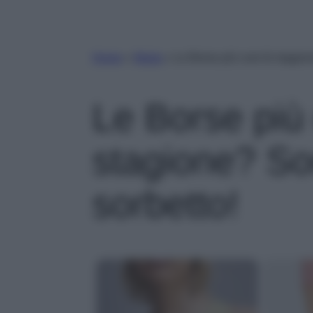
Home
»
Moda
»
Le Borse più cool di stagion
Le Borse più 
stagione? So
sorbetto!