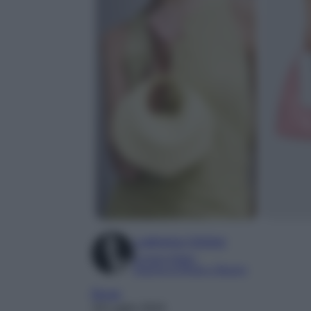
Ludovica Cimino
Content Editor
Esperta di Moda e Beauty
Borse
19 Luglio 2024