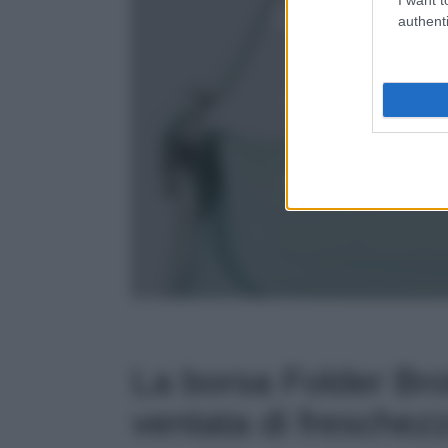
authenti
La borsa Folder Bro
ventata di freschez