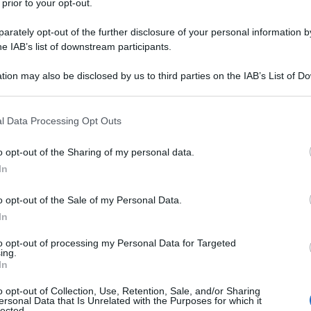
 prior to your opt-out.
rately opt-out of the further disclosure of your personal information by
he IAB’s list of downstream participants.
tion may also be disclosed by us to third parties on the IAB’s List of 
 that may further disclose it to other third parties.
 that this website/app uses one or more Google services and may gath
l Data Processing Opt Outs
including but not limited to your visit or usage behaviour. You may click 
na bianca
! Se siete amanti di tutti gli sport praticabili ad
 to Google and its third-party tags to use your data for below specifi
o opt-out of the Sharing of my personal data.
elle baite di montagna circondate dal silenzio più totale,
ogle consent section.
acanza perfetta per voi.
L’Italia è ricca di meravigliose
In
rnate indimenticabili, e questo rende l’organizzazione del
e!
Le località sciistiche
non si trovano solo al nord
o opt-out of the Sale of my Personal Data.
 incantevoli) ma
sono in tutta Italia
, consentendo così a
In
a bianca in luoghi facilmente raggiungibili e vicino casa.
to opt-out of processing my Personal Data for Targeted
ing.
 Toscana dove andare questo Inverno
In
 per un divertimento assicurato
er tutta la famiglia
o opt-out of Collection, Use, Retention, Sale, and/or Sharing
fiato e sport ad alta quota
ersonal Data that Is Unrelated with the Purposes for which it
zata da piste larghe e con una bassa pendenza
lected.