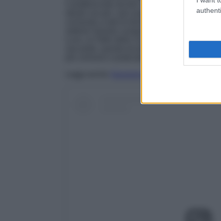
Caratterizzato da ben 17 impianti di risalita 
authenti
ideale sia per i più esperti che per coloro che
consente a tutti di divertirsi e di imparare a 
settore! Questo comprensorio
si divide in 4 
Luce, la Valle dello Scoltenna, la Valle del 
sue piste, questa località sciistica è nota an
più comune e praticato!
Leggi anche
Vacanze sulla Neve: 4 località s