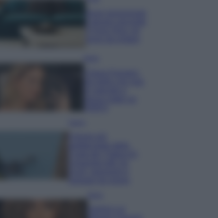
Dove posizionare
il divano secondo
il Feng Shui: gli
errori da evitare
Moda
Chiara Ferragni,
più bella che mai:
al naturale e
senza make up
VIDEO
Viaggi
Il borgo più
spettacolare della
Costa dei Trabocchi
conquista tutti: tra
vicoli, panorami e
spiagge da sogno
Moda
Samira Lui
sfoggia il beach