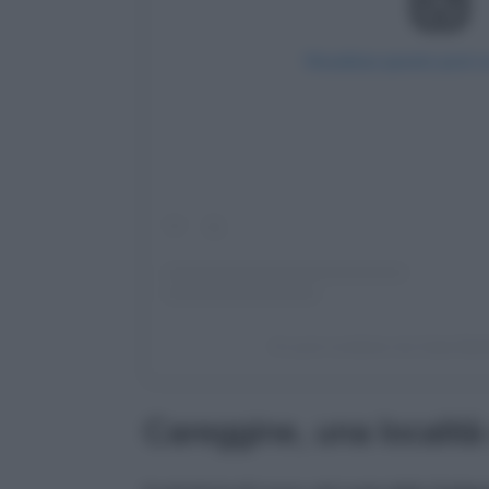
Visualizza questo post 
Un post condiviso da Zada Baht
Careggine, una località s