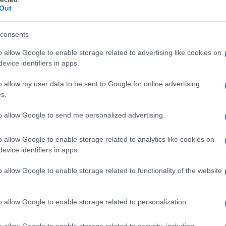
o ideale per staccare la spina
Out
consents
à sciistiche della Toscana
o allow Google to enable storage related to advertising like cookies on
 Inverno
evice identifiers in apps.
o allow my user data to be sent to Google for online advertising
picca la Toscana
, una meta molto ambita per il turismo
s.
ntagne e gli impianti sciistici iniziano ad aprire, questa
appassionati degli sport ad alta quota. Il suo numero
to allow Google to send me personalized advertising.
nde la Toscana
una delle mete più amate dell’Inverno
, tra
ti pensate per tutta la famiglia! Scopriamo insieme a
n perdere assolutamente,
per una vacanza a dir poco
o allow Google to enable storage related to analytics like cookies on
evice identifiers in apps.
o allow Google to enable storage related to functionality of the website
e perfetta per un divertimento
o allow Google to enable storage related to personalization.
 Pistoia,
uno degli impianti più famosi dell’Appennino
!
o allow Google to enable storage related to security, including