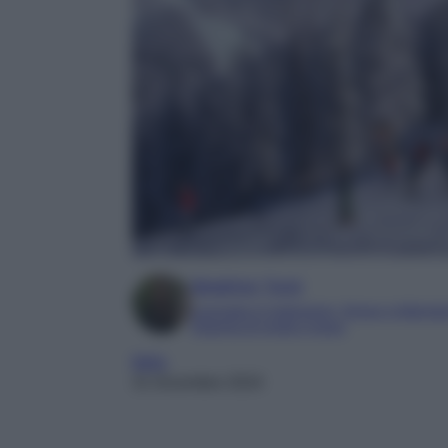
Beatrice Tursi
Laureata in traduzione, lingue e letterat
Esperta di moda e lusso
Italia
31 Dicembre 2024