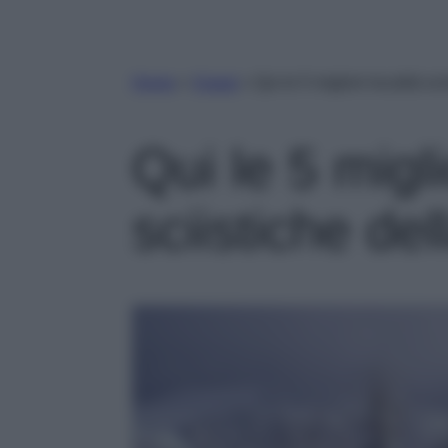
Home
»
Viaggi
»
Qui le 5 migliori località sc
Qui le 5 migli
sciistiche de