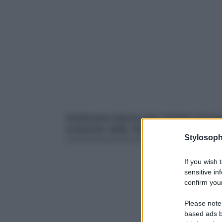
Settimana bianca per iniziare al meg
sciistiche della Toscana che rapira
Stylosoph
If you wish 
sensitive in
confirm your
Please note
based ads b