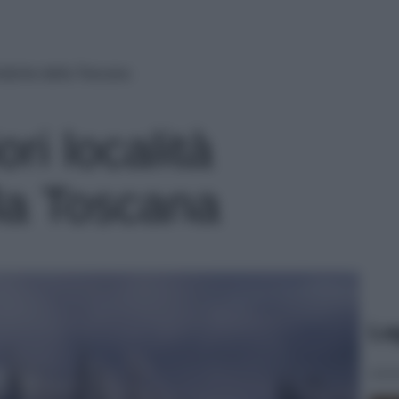
iistiche della Toscana
ori località
lla Toscana
Le