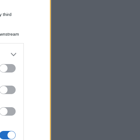
 third
Downstream
er and store
to grant or
ed purposes