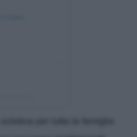
su Instagram
iti (@shotbyzada)
ciistica per tutta la famiglia