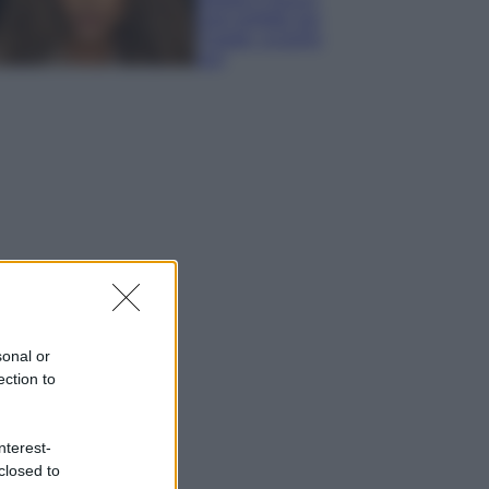
look perfetto per
l’estate: scoprilo
qui!
sonal or
ection to
nterest-
closed to