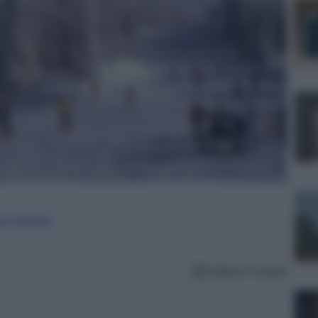
ure straniere
Lettura: 4 minuti