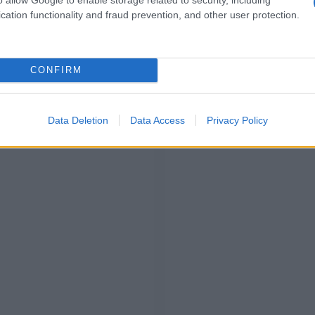
e da 50 chilometri di piste, questo comprensorio è il luogo
cation functionality and fraud prevention, and other user protection.
 sono alle prime armi. La sua varietà di piste infatti,
sciare, offrendo un aiuto anche da professionisti del
valli adiacenti
che sono collegate dagli impianti: la Val di
Sestaione e la Val di Lima. Oltre ad essere famosa per le
che per lo sci di fondo e per il freeride, ogni anno sempre
CONFIRM
ciistiche d’Europa dove trascorrere le ferie Natalizie
Data Deletion
Data Access
Privacy Policy