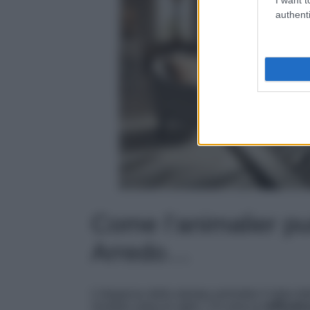
authenti
Come l’animalier può
Arredo…
L’eleganza della stampa animalier è data da
risultare sopra le righe. Chi ama la
raffinate