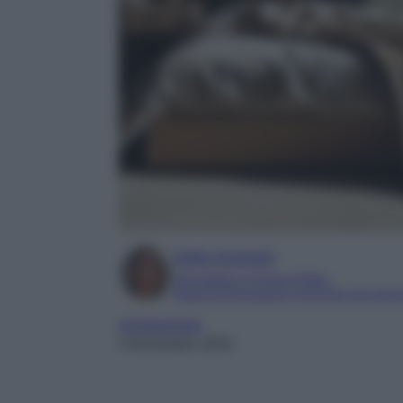
Sofia Gusman
Giornalista e Content Editor
Esperta di linguaggi e tecniche del gior
Arredamento
4 Novembre 2024