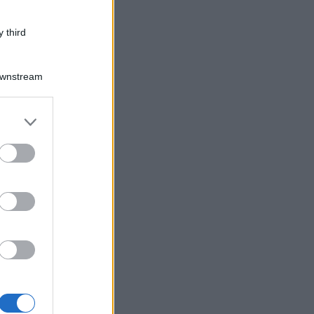
 third
Downstream
er and store
to grant or
ed purposes