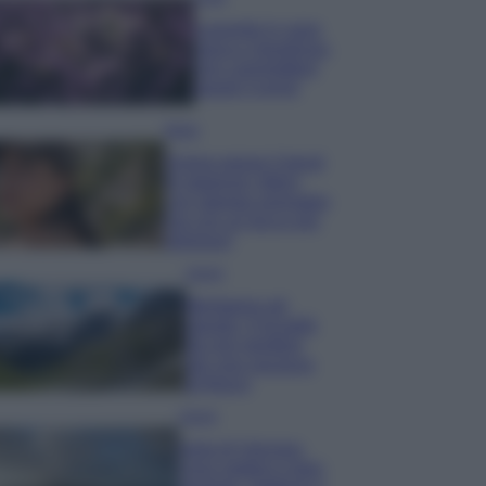
Lavanda in vaso
sana e rigogliosa:
non commettere
questi 3 errori
Moda
Emma segue il trend
di stagione: bikini
con stampa animalier
ma con un tocco più
glamour!
Viaggi
Montagna ad
agosto: 4 località
da non perdere
per una vacanza
al fresco
Viaggi
Isola di Vulcano,
cosa vedere e fare: