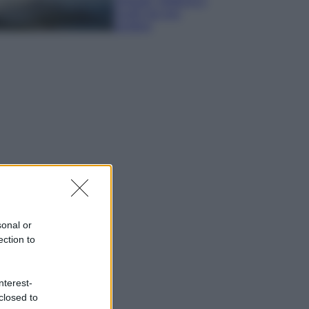
spiagge, trekking e
luoghi da non
perdere
sonal or
ection to
nterest-
closed to