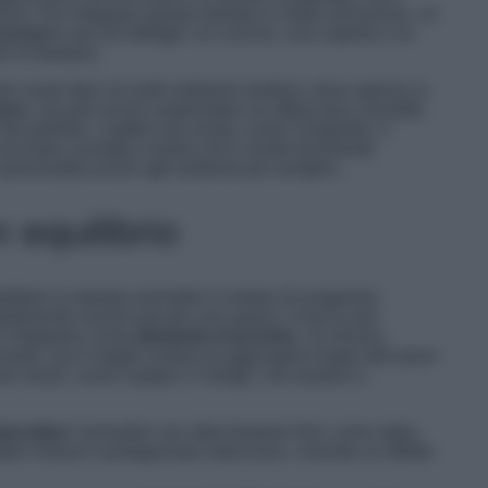
zione. Per integrare questa stampa in modo armonioso, un
cessori
o piccoli dettagli: un cuscino, una coperta o un
e la fantasia.
ri neutri tipici di molti ambienti moderni, dove spesso si
nero
, ma può anche sorprendere se affiancata a tonalità
blu petrolio. I pattern più amati, come il leopardo, il
na base cromatica neutra che li rende facilmente
personalità anche agli ambienti più semplici.
 equilibrio
dottare la stampa animalier è evitare di esagerare.
pidamente sovraccaricare uno spazio. Il trucco per
 è integrarla come
elemento d’accento
. Un divano
nante, ma è meglio evitare di aggiungere troppi altri pezzi
toni neutri, come il grigio o il beige, che aiutano a
mescolare
l’animalier con altre fantasie forti, come righe,
alier rimane il protagonista indiscusso, creando un effetto