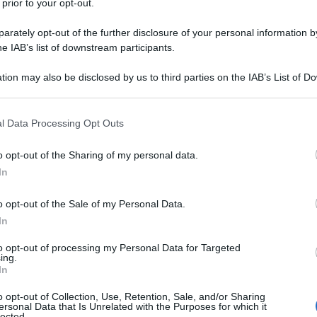
 prior to your opt-out.
rately opt-out of the further disclosure of your personal information by
he IAB’s list of downstream participants.
tion may also be disclosed by us to third parties on the IAB’s List of 
 that may further disclose it to other third parties.
 that this website/app uses one or more Google services and may gath
l Data Processing Opt Outs
including but not limited to your visit or usage behaviour. You may click 
 to Google and its third-party tags to use your data for below specifi
o opt-out of the Sharing of my personal data.
ogle consent section.
l’attenzione degli interior designer di tutto il mondo:
In
ica audace, questo pattern non sembra più essere
otto una nuova luce: è oggi considerato un motivo
nica alla casa. Con la giusta interpretazione infatti,
o opt-out of the Sale of my Personal Data.
attere, capace di elevare l’arredamento e rendere gli spazi
In
to opt-out of processing my Personal Data for Targeted
ing.
ll’animalier
In
 Arredo…
o opt-out of Collection, Use, Retention, Sale, and/or Sharing
bienti dalle Casa…
ersonal Data that Is Unrelated with the Purposes for which it
lier è protagonista
lected.