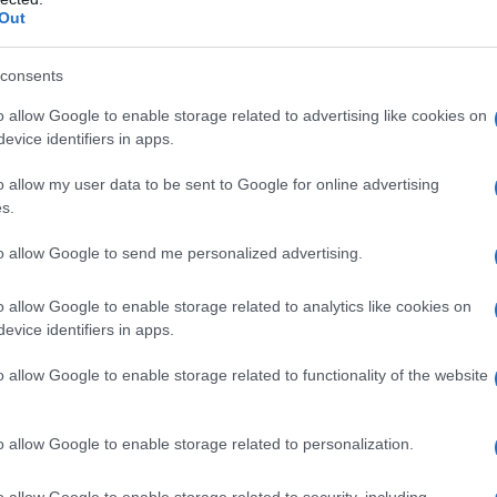
Out
decor: il ritorno
consents
o allow Google to enable storage related to advertising like cookies on
evice identifiers in apps.
o allow my user data to be sent to Google for online advertising
successo nel ambito della
moda
, ha permesso infatti agli
s.
nde
personalità e carattere
. Celebre negli anni ’80, con il
lle, l’animalier è tornato in auge nelle collezioni di moda
che nel mondo dell’
interior design
. Oggi, si utilizza per
to allow Google to send me personalized advertising.
oponendo un nuovo linguaggio visivo che lascia il segno.
o allow Google to enable storage related to analytics like cookies on
i è guadagnata uno spazio di rilievo nelle proposte dei
er
è diventato un punto di rottura rispetto al minimalismo
evice identifiers in apps.
di esagerare, ma di trovare l’equilibrio tra elementi audaci
chi uno stile più eclettico, dinamico e intraprendente.
o allow Google to enable storage related to functionality of the website
o allow Google to enable storage related to personalization.
o allow Google to enable storage related to security, including