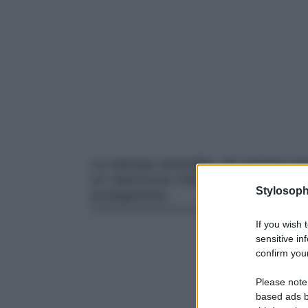
La stampa animalier, da sempre as
un clamoroso ritorno nel mondo dell
Stylosoph
protagonista…
If you wish 
sensitive in
confirm your
Please note
based ads b