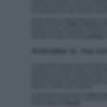
importante utilizzarlo con una certa modera
buon punto di partenza è cominciare con
ac
piccolo tappeto sono ottimi modi per introdurr
Questa stampa si adatta perfettamente ai colo
ritrovano toni come il
beige, il marrone o il 
più forti e decise, come il verde smeraldo o il 
serpente o la zebra, mantengono in genere u
abbinabili e in grado di donare
profondità
e 
Animalier sì, ma con
Una delle sfide più grandi per chi desidera a
Parliamo di una fantasia vistosa, che può ra
utilizzare con successo la stampa animalier
leopardato, ad esempio, può risultare affasci
decorati. Piuttosto, scegli tessuti e arredi in 
bilanciare e armonizzare l’ambiente.
Un’altra regola d’oro è quella di
evitare di 
quadri o fiori. In questo modo, il motivo anim
visivo d’impatto ma
elegante
.