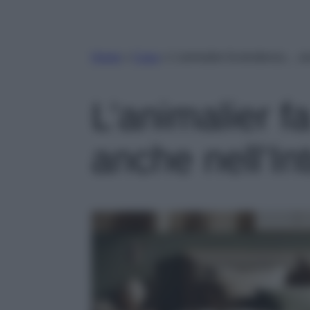
Home
»
Casa
»
L’animalier fa tendenza… anc
L’animalier 
anche nell’In