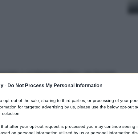
sociata a un’eleganza audace, sta facendo
’interior design. Scopri come renderla
y -
Do Not Process My Personal Information
to opt-out of the sale, sharing to third parties, or processing of your per
formation for targeted advertising by us, please use the below opt-out s
 selection.
 that after your opt-out request is processed you may continue seeing i
ased on personal information utilized by us or personal information dis