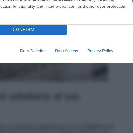
cation functionality and fraud prevention, and other user protection.
CONFIRM
Data Deletion
Data Access
Privacy Policy
 adattarsi al tuo
lla sua capacità di aggiungere un tocco di
lusso
senza
zza
troverà nell’animalier un alleato inaspettato, ma è