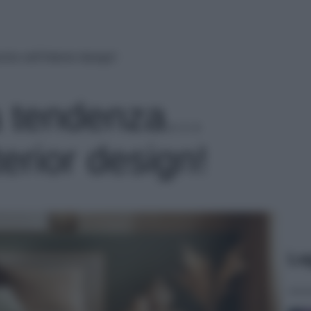
he nell’Interior design!
fa tendenza…
terior design!
Le