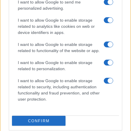
I want to allow Google to send me
Viaggi
personalized advertising.
Il borgo più spettacolare della
Costa dei Trabocchi conquista
I want to allow Google to enable storage
tutti: tra vicoli, panorami e spiagge
related to analytics like cookies on web or
da sogno
device identifiers in apps.
I want to allow Google to enable storage
Moda
related to functionality of the website or app.
Samira Lui sfoggia il beach
look perfetto per l’estate:
I want to allow Google to enable storage
scoprilo qui!
related to personalization.
I want to allow Google to enable storage
related to security, including authentication
functionality and fraud prevention, and other
user protection.
© – Stylosophy – Anicaflash S.r.l. – P.Iva 01816001000 – Testata
Giornalistica registrata presso il Tribunale ordinario di Roma, n° 111/2022
del 21/07/2022
CONFIRM
Contatti