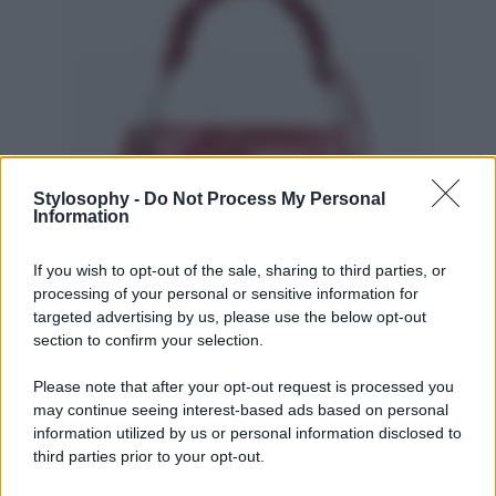
Stylosophy -
Do Not Process My Personal
Information
If you wish to opt-out of the sale, sharing to third parties, or
processing of your personal or sensitive information for
targeted advertising by us, please use the below opt-out
Un vero pezzo statement della collezione è la
borsa
section to confirm your selection.
piccola
a tracolla rosso fuoco in similpelle. Con la sua
rifinitura lucida, il dettaglio del fiocco e il portachiavi a
Please note that after your opt-out request is processed you
forma di fiore rimovibile, questa borsa sarà la compagna
may continue seeing interest-based ads based on personal
ideale per outfit eleganti ma anche l’accessorio perfetto
per dare un twist colorato e ricercato a look monocromatici
information utilized by us or personal information disclosed to
e basic.
third parties prior to your opt-out.