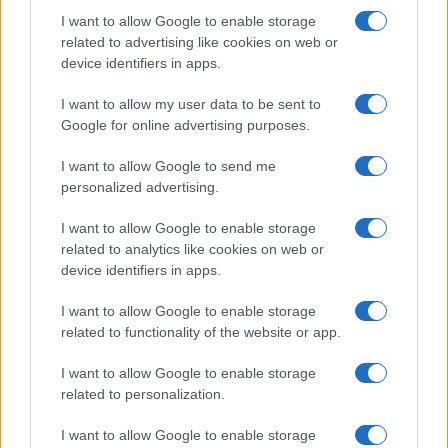
I want to allow Google to enable storage
related to advertising like cookies on web or
Moda
device identifiers in apps.
Samira Lui sfoggia il beach
look perfetto per l’estate:
I want to allow my user data to be sent to
scoprilo qui!
Google for online advertising purposes.
I want to allow Google to send me
Bellezza
personalized advertising.
I profumi marini più
I want to allow Google to enable storage
gettonati dell’Estate 2026,
freschi e leggeri
related to analytics like cookies on web or
device identifiers in apps.
I want to allow Google to enable storage
Casa
related to functionality of the website or app.
Lavanda in vaso sana e
rigogliosa: non commettere
I want to allow Google to enable storage
questi 3 errori
related to personalization.
I want to allow Google to enable storage