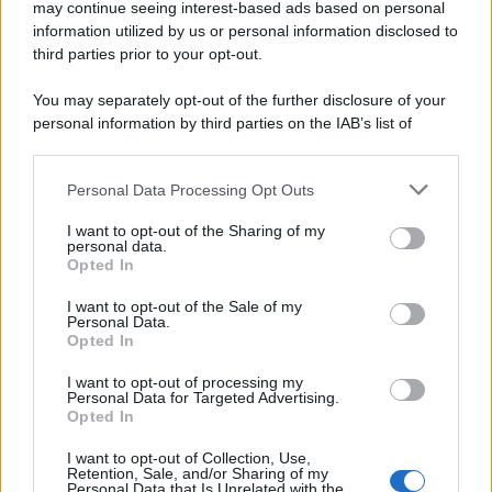
may continue seeing interest-based ads based on personal
può
migliorare la qualità del sonno
. Un sonno adeguato
è cruciale per la salute della pelle, consentendo
information utilized by us or personal information disclosed to
il
ripristino notturno
e la
rigenerazione cellulare
.
third parties prior to your opt-out.
You may separately opt-out of the further disclosure of your
personal information by third parties on the IAB’s list of
downstream participants.
Personal Data Processing Opt Outs
This information may also be disclosed by us to third parties
on the IAB’s List of Downstream Participants that may further
I want to opt-out of the Sharing of my
disclose it to other third parties.
personal data.
Opted In
Please note that this website/app uses one or more Google
services and may gather and store information including but
I want to opt-out of the Sale of my
Personal Data.
not limited to your visit or usage behaviour. You may click to
Opted In
grant or deny consent to Google and its third-party tags to
use your data for below specified purposes in below Google
I want to opt-out of processing my
consent section.
Personal Data for Targeted Advertising.
Leggi anche
Opted In
I want to opt-out of Collection, Use,
Retention, Sale, and/or Sharing of my
Personal Data that Is Unrelated with the