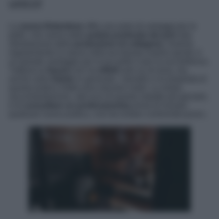
unico!
La
sauna finlandese
offre una serie di vantaggi per la
pelle, che vanno dalla
pulizia profonda dei pori
alla
stimolazione della
produzione di collagene.
Inserire
regolarmente la sauna nella tua beauty routine quindi, è
un grande vantaggio per la tua pelle e per la sua bellezza.
Tuttavia la
Sauna
non ha
effetti
solo su di essa, ma
anche sulla
Salute
in generale, i benefici e le proprietà di
questa pratica infatti sono davvero molti. La nostra
raccomandazione, alla luce di questo impatto più genarle,
è di
consultare un professionista
prima di iniziare
qualsiasi nuova pratica, così da evitare controindicazioni..