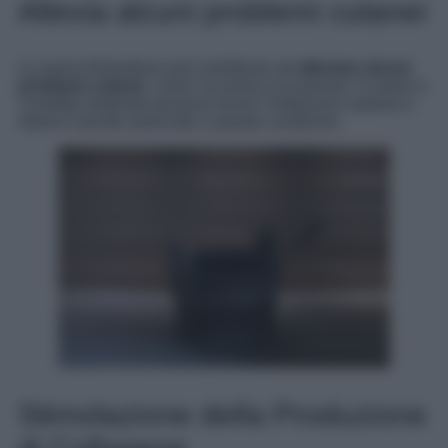
Allevia alcuni problemi cutanei
La sauna finlandese può contribuire ad
alleviare alcuni
problemi cutanei
, come l’eczema e la psoriasi. Il calore e
l’umidità moderata possono lenire l’irritazione cutanea e
ridurre il prurito associato a queste condizioni.
Stimolazione della Produzione