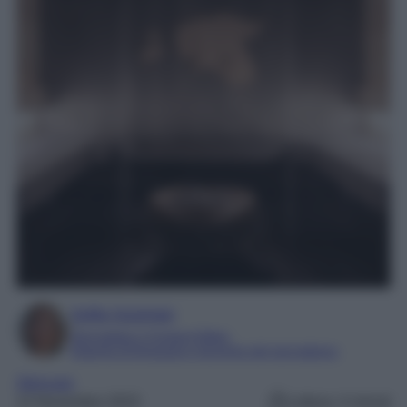
Sofia Gusman
Giornalista e Content Editor
Esperta di linguaggi e tecniche del giornalismo
Skincare
12 Novembre 2023
Lettura: 4 minuti