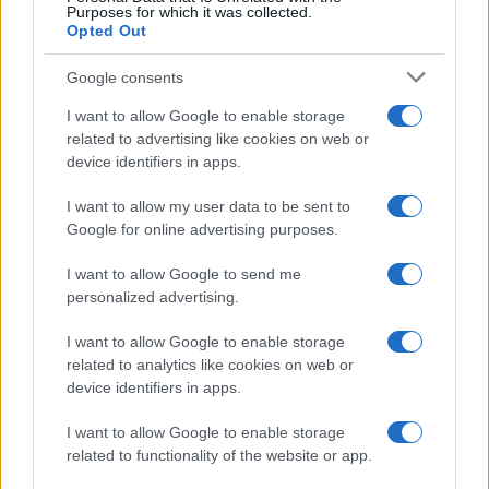
Moda
Purposes for which it was collected.
Opted Out
Chiara Ferragni, più bella
che mai: al naturale e senza
make up VIDEO
Google consents
I want to allow Google to enable storage
related to advertising like cookies on web or
Viaggi
device identifiers in apps.
Il borgo più spettacolare della
Costa dei Trabocchi conquista
I want to allow my user data to be sent to
tutti: tra vicoli, panorami e spiagge
da sogno
Google for online advertising purposes.
I want to allow Google to send me
Moda
personalized advertising.
Samira Lui sfoggia il beach
I want to allow Google to enable storage
look perfetto per l’estate:
scoprilo qui!
related to analytics like cookies on web or
device identifiers in apps.
I want to allow Google to enable storage
Bellezza
related to functionality of the website or app.
I profumi marini più
gettonati dell’Estate 2026,