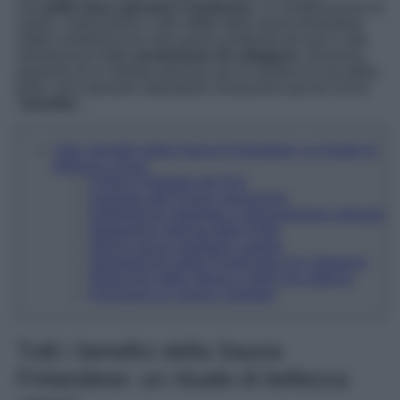
una
pelle sana, giovane e luminosa
. La combinazione di
calore, sudorazione e altri effetti della sauna finlandese
infatti contribuiscono alla pulizia profonda dei pori e alla
stimolazione della
produzione di collagene
. Insomma,
parliamo di un alleato prezioso per la routine di cura della
pelle, ed è davvero importante conoscerne più da vicino
i
benefici
…
Tutti i benefici della Sauna Finlandese: un rituale di
bellezza unico!
Pulizia Profonda dei Pori
Aumento del Flusso Sanguigno
Esfoliazione Naturale e rinnovamento cellulare
Idratazione Intensa della Pelle
Allevia alcuni problemi cutanei
Stimolazione della Produzione di Collagene
Riduzione dello Stress e pelle più radiosa
Promuove un Sonno Salutare
Tutti i benefici della Sauna
Finlandese: un rituale di bellezza