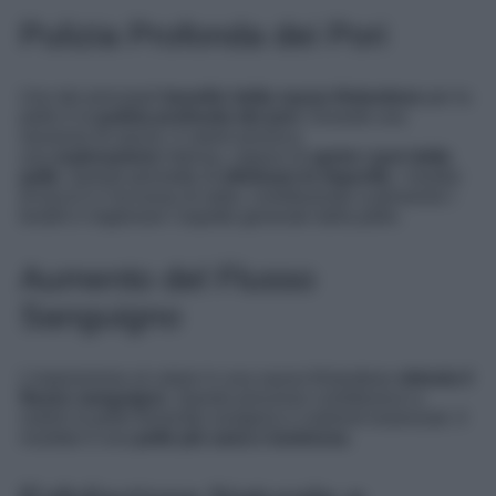
Pulizia Profonda dei Pori
Uno dei principali
benefici della sauna finlandese
per la
pelle è la
pulizia profonda dei pori
. Durante una
sessione di sauna, il calore provoca
una
sudorazione
intensa, capace di
aprire i pori della
pelle
. Questo permette di
eliminare le impurità
, i residui
di trucco e l’eccesso di sebo, contribuendo a prevenire i
brufoli e migliorare l’aspetto generale della pelle.
Aumento del Flusso
Sanguigno
L’esposizione al calore in una sauna finlandese
stimola il
flusso sanguigno
. Questo processo contribuisce a
nutrire la pelle fornendo ossigeno e nutrienti essenziali. Il
risultato è una
pelle più sana e luminosa
.