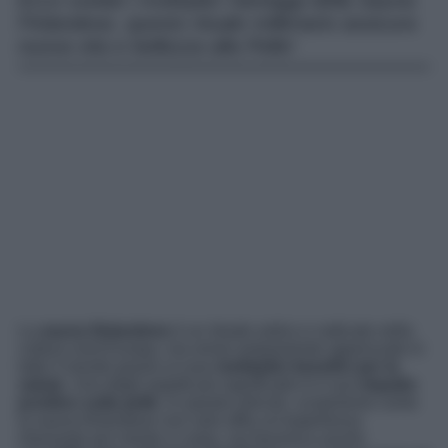
Ecco svelati i molteplici Vantaggi della Sauna
Finlandese, questo rituale millenario assicura
nuova vita e bellezza alla Pelle!
La
sauna finlandese
è un rituale antico e radicato nella
cultura nord Europa, ma ormai ampiamente apprezzato in
tutto il mondo grazie ai suoi
molteplici benefici per la
salute
. Uno degli aspetti più significativi è il suo
impatto
positivo sulla pelle
. In questo articolo, scopriremo come
la sauna finlandese non solo offra un’esperienza
rilassante per mente e corpo, ma favorisca anche