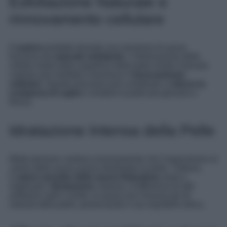
Esfoliazione Naturale e
rinnovamento cellulare
Il
sudore
prodotto durante una sessione di sauna
funziona da
naturale esfoliante
. L’eliminazione delle
cellule morte dalla superficie della pelle rende il tessuto
cutaneo più morbido e favorisce il
rinnovamento
cellulare
. Questo processo può contribuire a
ridurre la
comparsa di rughe
e rendere la pelle più giovane e
fresca.
Idratazione Intensa della Pelle
Molte persone credono erroneamente che l’esposizione al
calore della sauna possa disidratare la pelle. Tuttavia,
il
calore asciutto della sauna finlandese
aiuta a
migliorare l’
idratazione
cutanea. A differenza di altri
ambienti caldi e umidi, la sauna non rimuove gli oli
naturali della pelle, preservando il suo equilibrio idrico.