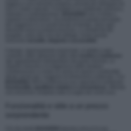
leggera e una mensola sospesa, pensati per dialogare tra
loro in modo naturale. Il risultato è un ambiente armonico,
ordinato e contemporaneo.
BAGGEBO
non si limita a
ospitare la televisione, ma trasforma la parete principale
del soggiorno in un punto focale di design, dove ogni
elemento trova la propria funzione. La semplicità del
progetto, unita alla cura dei dettagli, rende questa
soluzione
versatile, elegante e accessibile
.
Il design, rigorosamente essenziale, si adatta a ogni
contesto: dalle abitazioni dallo stile
nordico e luminoso
agli appartamenti metropolitani dal gusto minimal. Le
superfici bianche e la leggerezza delle strutture
contribuiscono a creare un senso di spazio e profondità,
ideale anche per i soggiorni di dimensioni contenute. Con
BAGGEBO
, IKEA conferma la sua capacità di combinare
funzionalità, equilibrio estetico e convenienza
, offrendo
una soluzione completa sotto la soglia dei cento euro.
Funzionalità e stile a un prezzo
sorprendente
Ciò che rende
BAGGEBO
davvero unica è la sua