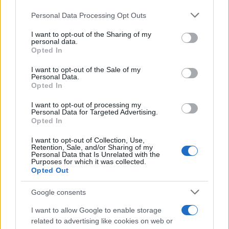
Personal Data Processing Opt Outs
This information may also be disclosed by us to third parties
on the IAB’s List of Downstream Participants that may further
I want to opt-out of the Sharing of my
disclose it to other third parties.
personal data.
Opted In
Please note that this website/app uses one or more Google
services and may gather and store information including but
I want to opt-out of the Sale of my
Personal Data.
not limited to your visit or usage behaviour. You may click to
Opted In
grant or deny consent to Google and its third-party tags to
use your data for below specified purposes in below Google
I want to opt-out of processing my
consent section.
Personal Data for Targeted Advertising.
Leggi anche
Opted In
I want to opt-out of Collection, Use,
Retention, Sale, and/or Sharing of my
Personal Data that Is Unrelated with the
Casa
Purposes for which it was collected.
Opted Out
Hai tante piante in casa?
Questi accessori IKEA ti
semplificano davvero la vita
Google consents
I want to allow Google to enable storage
related to advertising like cookies on web or
Moda