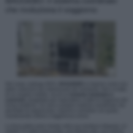
BAGGEBO: il sistema coordinato
che rivoluziona il soggiorno
Nel vasto catalogo IKEA,
BAGGEBO
si impone come una
delle collezioni più interessanti del momento. Non si tratta
di un singolo mobile, ma di un
insieme modulare e
coerente
, progettato per rispondere a tutte le esigenze del
living moderno. Un vero e proprio sistema coordinato che
permette di organizzare, esporre e arredare con gusto,
mantenendo ordine e leggerezza visiva.
La forza della serie risiede nella sua struttura integrata: un
mobile TV dalle linee pulite, una libreria alta, una vetrina