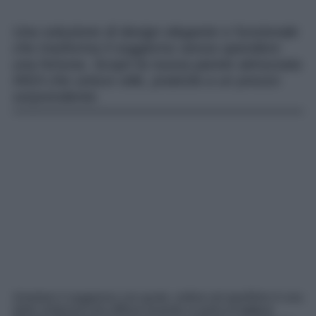
Una soluzione di design elegante e funzionale
che trasforma il soggiorno senza spendere
una fortuna. Scopri la nuova parete attrezzata
IKEA che unisce stile, praticità a un prezzo
sorprendente.
Arredare il soggiorno con gusto, ordine ed equilibrio è una
delle ambizioni più diffuse quando si parla di
casa e