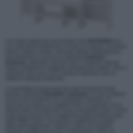
Uno degli aspetti più riusciti della serie
BAGGEBO
è la
sua capacità di trasformarsi in base al contesto. La finitura
bianca, pulita e neutra, consente infinite interpretazioni:
può diventare il cuore di un ambiente
minimal e
luminoso
, abbinata a tessuti chiari e materiali naturali,
oppure integrarsi in soggiorni dal gusto più urbano, dove il
contrasto con colori scuri e texture materiche crea un
effetto di raffinata modernità.
La possibilità di personalizzare ogni elemento rende
questa collezione
flessibile e dinamica
. Si può scegliere
di arricchire la libreria con contenitori in tessuto, di
decorare la vetrina con oggetti d’arte o di giocare con le
altezze delle mensole per creare movimento visivo. Anche
negli spazi più piccoli, la leggerezza della struttura evita
quell’effetto “pieno” che spesso caratterizza le pareti
attrezzate tradizionali. I ripiani in vetro e le superfici
traforate amplificano la luce, contribuendo a dare un