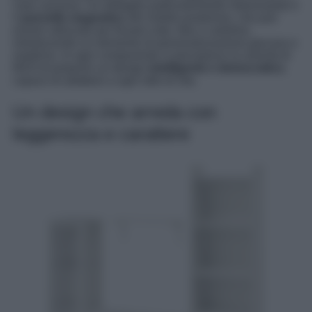
case vacanza. Un dettaglio particolarmente interessante è
il
pannello magnetico
del mobile posteriore, che può
essere utilizzato per fissare note, foto o cartoline,
introducendo un elemento di personalizzazione giocoso e
moderno. In ogni componente si percepisce la volontà di
IKEA di proporre un design
intelligente e democratico
,
capace di adattarsi a ogni stile di vita.
Un design che arreda con
leggerezza e carattere