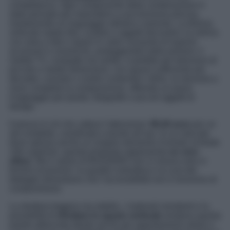
completezza. Ogni componente della combinazione è
stato pensato per rispondere a una funzione precisa,
mantenendo un linguaggio stilistico coerente. La libreria
verticale ospita libri, scatole o oggetti decorativi; la vetrina
con anta a rete e ripiani in vetro consente di esporre
accessori e ceramiche, proteggendoli dalla polvere; il
mobile TV, compatto ma solido, è perfetto per televisori di
piccole e medie dimensioni, con spazio sufficiente per
decoder, console o cestini contenitivi; infine, la mensola a
muro completa la composizione, offrendo un piano
d’appoggio per piante, fotografie o piccoli oggetti di
design.
Il prezzo è ciò che cattura l’attenzione:
98,40 euro
per un
set completo, coordinato e pronto all’uso. In un mercato
dove spesso anche un singolo elemento d’arredo richiede
cifre superiori, questa proposta rappresenta
un vero
affare
. Ma il valore di BAGGEBO non si misura solo in
termini economici: la qualità costruttiva e la cura del
dettaglio dimostrano che l’accessibilità non è sinonimo di
compromesso.
La struttura leggera ma stabile, i materiali resistenti e la
possibilità di
sfruttare lo spazio verticale
rendono questa
parete attrezzata ideale anche per appartamenti urbani o