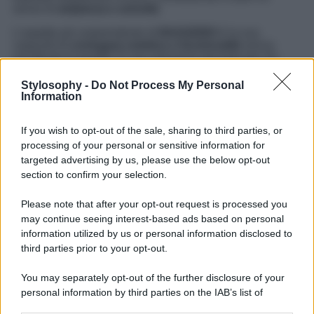
senso di
ampiezza e ariosità
.
L’aspetto più sorprendente di
BAGGEBO
è la sua
capacità di
coniugare estetica e funzionalità
senza
sacrificare la qualità. È una soluzione pensata per chi
desidera trasformare il proprio soggiorno con un
investimento minimo ma con un impatto visivo massimo.
Stylosophy -
Do Not Process My Personal
La coerenza stilistica dei vari moduli permette di ottenere
Information
un risultato elegante e bilanciato, anche senza l’intervento
di un interior designer.
If you wish to opt-out of the sale, sharing to third parties, or
In un momento in cui la casa diventa sempre più
processing of your personal or sensitive information for
un’estensione della nostra identità,
BAGGEBO
dimostra
targeted advertising by us, please use the below opt-out
che la bellezza può essere semplice, accessibile e
section to confirm your selection.
concreta. Una parete attrezzata che supera le aspettative,
trasformando il living in un ambiente curato, luminoso e
Please note that after your opt-out request is processed you
contemporaneo. Per meno di cento euro, IKEA riesce
may continue seeing interest-based ads based on personal
ancora una volta a portare
il design alla portata di tutti
,
senza rinunciare a quella sensazione di benessere che
information utilized by us or personal information disclosed to
solo uno spazio ben progettato sa regalare.
third parties prior to your opt-out.
You may separately opt-out of the further disclosure of your
personal information by third parties on the IAB’s list of
downstream participants.