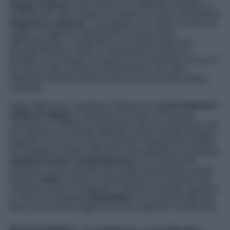
design d’interni
. Non basta che l’ambiente sia pratico o
confortevole: deve saper raccontare chi siamo, trasmettere
eleganza e armonia
, e accogliere con calore chi varca la
soglia. Il soggiorno rappresenta il centro vitale
dell’abitazione, il luogo dove ci si rilassa dopo una
giornata frenetica, dove si condividono momenti in
famiglia o si accoglie un ospite con un bicchiere di vino. È
qui che lo stile incontra la funzionalità e che ogni
elemento d’arredo diventa parte di un racconto estetico
coerente.
Negli ultimi anni, complice l’influenza di
social network e
riviste di settore
, il desiderio di creare un living da
copertina si è diffuso a ogni livello. Ma la convinzione che
per ottenere un risultato raffinato servano budget elevati o
progetti su misura è ormai superata. Il design accessibile
ha cambiato le regole del gioco, permettendo di realizzare
ambienti curati e contemporanei
con investimenti
contenuti. Tra le aziende che meglio interpretano questa
filosofia,
IKEA
continua a distinguersi con soluzioni che
uniscono estetica e praticità. E proprio in questo equilibrio
si colloca la proposta
BAGGEBO
, una linea pensata per
dare nuova vita al soggiorno senza superare i cento euro.