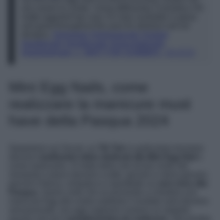
any easier to create. Using @Bluesky Cosmetics UK
matte eggshell top coat. It is also available in gloss
and great throughout the year for abstract nail art
designs.
#minieggs
#minieggnails
#nailart
#pastelnails
#easternails
#chocolatenails
#eggshellnails
♬ WAIT FOR SUMMER – G I Z Z I
Mini Egg Nails, come
realizzare la manicure must
have della Pasqua 2024
Spopolano sui Social, su
Tik Tok
in particolare troviamo
davvero
moltissimi video dedicati alla Mini Egg Nail
e
come realizzarla. Si tratta della nail art più virale del
momento e piace davvero a tutte, giovani e meno giovani,
perché è fresca, simpatica e soprattutto un
vero inno alla
Pasqua
. Siamo certe che se proverete a chiedere una
manicure Egg alla vostra estetista il risultato sarà davvero
sensazionale, ma oggi vogliamo svelarvi un segreto:
questa nail art è
semplicissima da realizzare
, alla portata