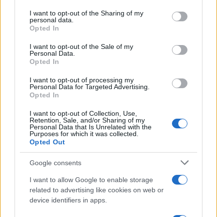
on the IAB’s List of Downstream Participants that may further
I want to opt-out of the Sharing of my
disclose it to other third parties.
personal data.
Opted In
Please note that this website/app uses one or more Google
services and may gather and store information including but
I want to opt-out of the Sale of my
Personal Data.
not limited to your visit or usage behaviour. You may click to
Opted In
grant or deny consent to Google and its third-party tags to
use your data for below specified purposes in below Google
I want to opt-out of processing my
consent section.
Personal Data for Targeted Advertising.
Leggi anche
Opted In
I want to opt-out of Collection, Use,
Retention, Sale, and/or Sharing of my
Personal Data that Is Unrelated with the
Casa
Purposes for which it was collected.
Opted Out
Dove posizionare il divano
secondo il Feng Shui: gli
errori da evitare
Google consents
I want to allow Google to enable storage
related to advertising like cookies on web or
Moda
device identifiers in apps.
Chiara Ferragni, più bella
che mai: al naturale e senza