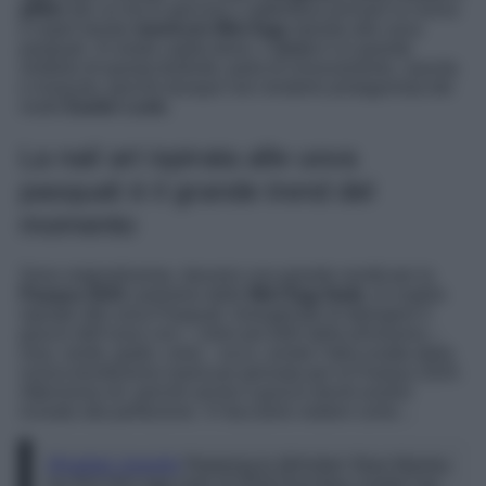
glitter
per un tocco giocoso o addirittura provare la nuova
e super trendy
manicure Mini Egg
ispirata alle uova
pasquali. Sì avete capito bene. L’
uovo
è un grande
simbolo di questa festività, parla di rinnovamento, nascita
e rinascita, perché dunque non renderlo protagonista dei
nostri
Easter Look.
La nail art ispirata alle uova
pasquali è il grande trend del
momento
Sono originalissime, davvero una grande novità per la
Pasqua 2024
, parliamo delle
Mini Egg Nails
, le unghie
ispirate alle uova Pasquali. Immaginate di dipingere il
guscio dell’uovo con i colori più belli della primavera –
rosa, verde, giallo, viola – ecco, avrete l’idea esatta della
nuova trendissima manicure pensata per la Pasqua 2024.
Attenzione eh, perché anche il guscio dovrà essere
ricreato alla perfezione. Vi facciamo vedere come…
@nailed_byemily
Replying to @Amber Skye Manley
my first mini egg nails of 2024! And they couldn’t be