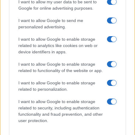
I want to allow my user data to be sent to
make up VIDEO
Google for online advertising purposes.
I want to allow Google to send me
Viaggi
personalized advertising.
Il borgo più spettacolare della
Costa dei Trabocchi conquista
I want to allow Google to enable storage
tutti: tra vicoli, panorami e spiagge
related to analytics like cookies on web or
da sogno
device identifiers in apps.
I want to allow Google to enable storage
Moda
related to functionality of the website or app.
Samira Lui sfoggia il beach
look perfetto per l’estate:
I want to allow Google to enable storage
scoprilo qui!
related to personalization.
I want to allow Google to enable storage
related to security, including authentication
functionality and fraud prevention, and other
user protection.
© – Stylosophy – Anicaflash S.r.l. – P.Iva 01816001000 – Testata
Giornalistica registrata presso il Tribunale ordinario di Roma, n° 111/2022