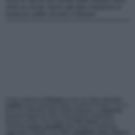
Sono le nail art più trendy della Pasqua 2024,
virali sui social, hanno già fatto impazzire le
manicure addict di tutto il Pianeta!
Come celebrare la
Pasqua
se non con delle splendide
unghie
nuove inspirate proprio ai giorni di Festa? Con un
tocco di creatività e tanto spirito pasquale, le
manicure
possono tingersi di colori e decorazioni celebrative
davvero uniche. Puoi optare per
toni vivaci
o per le
classiche
nuance pastello
tanto amate in primavera,
aggiungere dettagli come
fiori, coniglietti, uova, strass e