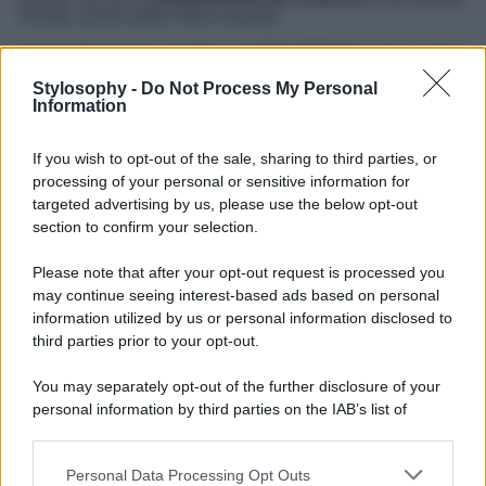
di tutte, anche delle meno esperte.
Sì perché basterà stendere il
colore di base
, anzi, i colori
di base, perché sono tanti e super frizzanti, e poi con un
Stylosophy -
Do Not Process My Personal
pennellino dalle setole aperte
o uno
spazzolino con
Information
setole larghe
, disegnare dei
puntini neri
. Semplicissimo
e l’effetto, vi assicuriamo, sarà assolutamente reale.
Insomma, le vostre belle unghie colorate sembreranno dei
If you wish to opt-out of the sale, sharing to third parties, or
veri gusci di uova. Date un’occhiata al video prima di
processing of your personal or sensitive information for
mettervi all’opera!
targeted advertising by us, please use the below opt-out
section to confirm your selection.
@palmiramota73
Mini Eggs Nail Tutorial
#easter
#easternails
#pastelcolors
#nailtutorial
Please note that after your opt-out request is processed you
#nailartvideos
#foryoupage
#nailsathome
#diynails
may continue seeing interest-based ads based on personal
#easydiy
#nailsalon
#gel
#gelpolsh
♬ original
information utilized by us or personal information disclosed to
sound – Palmira Mota
third parties prior to your opt-out.
You may separately opt-out of the further disclosure of your
personal information by third parties on the IAB’s list of
downstream participants.
Personal Data Processing Opt Outs
This information may also be disclosed by us to third parties