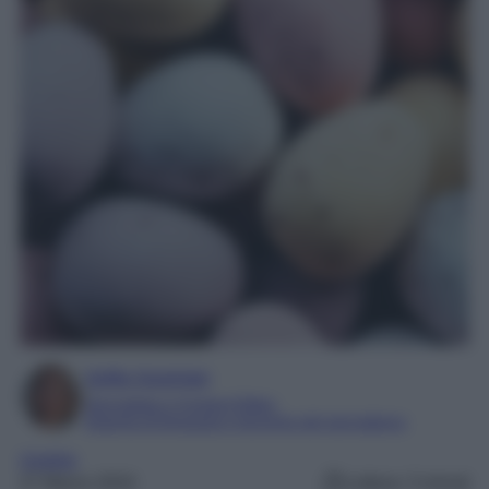
Sofia Gusman
Giornalista e Content Editor
Esperta di linguaggi e tecniche del giornalismo
Unghie
27 Marzo 2024
Lettura: 3 minuti