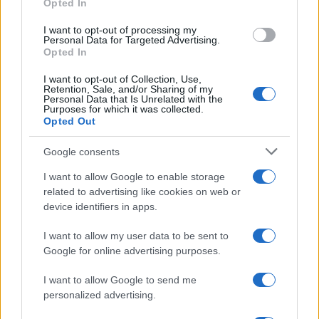
Opted In
grant or deny consent to Google and its third-party tags to
use your data for below specified purposes in below Google
I want to opt-out of processing my
consent section.
Personal Data for Targeted Advertising.
Leggi anche
Opted In
I want to opt-out of Collection, Use,
Retention, Sale, and/or Sharing of my
Personal Data that Is Unrelated with the
Casa
Purposes for which it was collected.
Opted Out
Dove posizionare il divano
secondo il Feng Shui: gli
errori da evitare
Google consents
I want to allow Google to enable storage
related to advertising like cookies on web or
Moda
device identifiers in apps.
Chiara Ferragni, più bella
che mai: al naturale e senza
I want to allow my user data to be sent to
make up VIDEO
Google for online advertising purposes.
I want to allow Google to send me
Viaggi
personalized advertising.
Il borgo più spettacolare della
Costa dei Trabocchi conquista