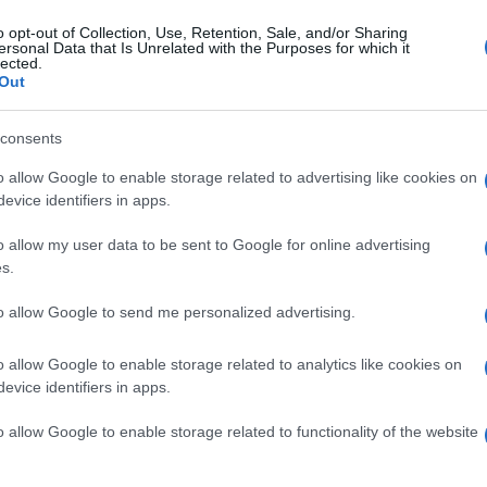
o opt-out of Collection, Use, Retention, Sale, and/or Sharing
ersonal Data that Is Unrelated with the Purposes for which it
lected.
Out
consents
o allow Google to enable storage related to advertising like cookies on
evice identifiers in apps.
o allow my user data to be sent to Google for online advertising
s.
to allow Google to send me personalized advertising.
 sono pochi prodotti riconoscibili quanto la
libreria
ta negli anni il simbolo del design funzionale
 persone in tutto il mondo. Per la primavera 2026 il
o allow Google to enable storage related to analytics like cookies on
ra una volta il suo mobile più iconico con una nuova
evice identifiers in apps.
destinata a diventare una delle più richieste della
o allow Google to enable storage related to functionality of the website
nziale che ha reso celebre BILLY, ma aggiorna il suo
nea e sofisticata. Il prezzo resta accessibile, inferiore ai