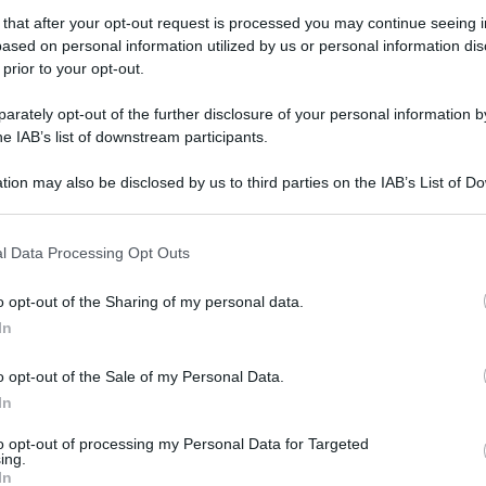
 that after your opt-out request is processed you may continue seeing i
ased on personal information utilized by us or personal information dis
 prior to your opt-out.
rately opt-out of the further disclosure of your personal information by
he IAB’s list of downstream participants.
tion may also be disclosed by us to third parties on the IAB’s List of 
 that may further disclose it to other third parties.
 that this website/app uses one or more Google services and may gath
l Data Processing Opt Outs
including but not limited to your visit or usage behaviour. You may click 
 to Google and its third-party tags to use your data for below specifi
o opt-out of the Sharing of my personal data.
ogle consent section.
della libreria BILLY, il mobile più venduto del
In
dico, prezzo accessibile e una collezione
la primavera 2026.
o opt-out of the Sale of my Personal Data.
In
to opt-out of processing my Personal Data for Targeted
ing.
In