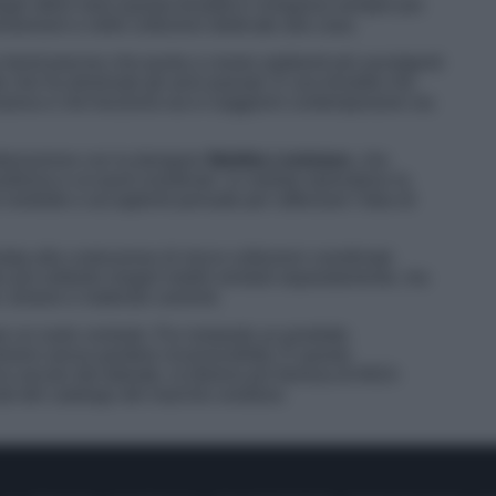
 Negli ultimi mesi questa tonalità è comparsa sempre più
howroom e nelle collezioni dedicate alla casa.
 trend preciso che punta a creare ambienti più avvolgenti
te che ha dominato gli anni passati. È una tonalità che
vasiva e che funziona sia in soggiorni contemporanei sia
laborazione con la designer
Matilda Lindstam
, che
oltrona e un pouf coordinati. Le sedute riprendono la
morbide e accoglienti pensate per rafforzare l’idea di
ata alla costruzione di micro-collezioni coordinate
n più soltanto singoli mobili venduti separatamente, ma
i, texture e materiali coerenti.
 un ruolo centrale. Pur restando un prodotto
versi senza perdere riconoscibilità. È questo
o secolo dal debutto, la libreria più famosa di IKEA
ati del catalogo del marchio svedese.