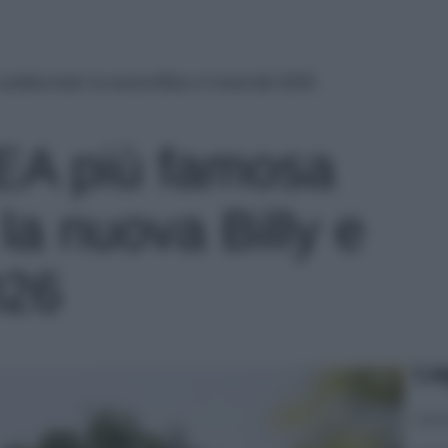
cambia look: la nuova Billy e il must del 2026
KEA più famosa
la nuova Billy e
026
Le