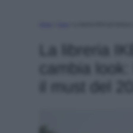
Home
»
Casa
»
La libreria IKEA più famosa 
La libreria I
cambia look: 
il must del 2