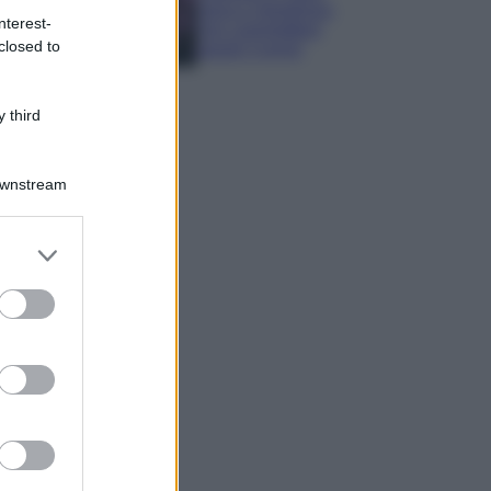
sana e rigogliosa:
nterest-
non commettere
closed to
questi 3 errori
 third
Downstream
er and store
to grant or
ed purposes