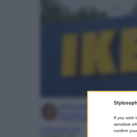
Stylosoph
Sofia Gusman
Giornalista e Content Editor
If you wish 
Esperta di linguaggi e tecniche del gior
sensitive in
Arredamento
, 
ikea
confirm your
14 Maggio 2026