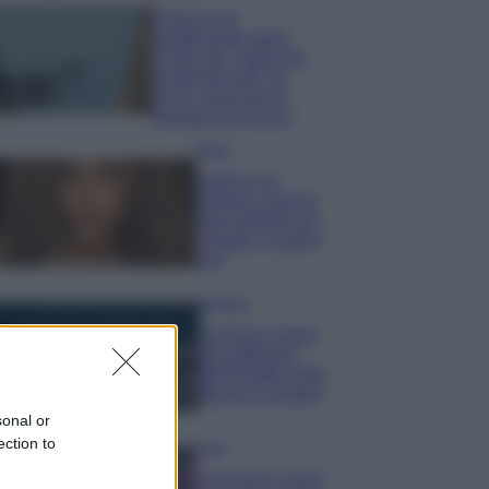
Il borgo più
spettacolare della
Costa dei Trabocchi
conquista tutti: tra
vicoli, panorami e
spiagge da sogno
Moda
Samira Lui
sfoggia il beach
look perfetto per
l’estate: scoprilo
qui!
Bellezza
I profumi marini
più gettonati
dell’Estate 2026,
freschi e leggeri
sonal or
ection to
Casa
Lavanda in vaso