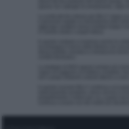
ritorno dei blu profondi nell’interior design.
spesso nei cataloghi di arredamento, negli s
La scelta del blu intenso per BILLY segue un
e personali rispetto al minimalismo total whi
aggiunge carattere senza risultare troppo in
in camere studio o angoli lettura.
In questo contesto si inserisce anche la col
accompagna il lancio della libreria con una p
stessa palette cromatica e introducono forme 
comfort domestico.
La strategia di IKEA appare sempre più orient
capaci di suggerire un’estetica completa. No
veri e propri ambienti costruiti attorno a color
In questo scenario BILLY continua a occupare
estremamente semplice, riesce ancora a evol
probabilmente il motivo per cui, a quasi mezz
continua a essere uno dei mobili più desider