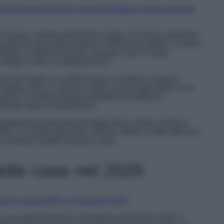
no 2026 secondo IKEA: edizioni limitate e nuove proposte
di passo rispetto alle finiture neutre che hanno dominato
a però di una scelta estrema o difficile da gestire. Il colore
bile a materiali naturali, parquet chiari e arredi
l design nordico contemporaneo.
he dal modo in cui IKEA riesce a rendere il design
 elitario. BILLY continua infatti a essere percepita come
tiva. È proprio questo equilibrio tra estetica e
ità per quasi cinquant’anni.
prodotti più personalizzati dagli utenti. Online esistono
ILLY in pareti attrezzate, vetrine, librerie a tutta altezza o
 costoso rispetto al prezzo reale.
delle case nel 2026
a una delle tendenze cromatiche più forti del 2026: il