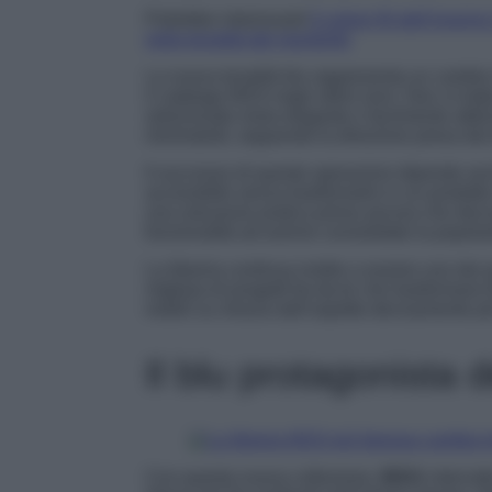
Potrebbe interessarti
Il colore IN dell’inver
nella tonalità del momento
La nuova tonalità blu rappresenta un cambio 
il catalogo IKEA negli ultimi anni. Non si tratt
selezionato resta elegante e facilmente abbina
minimalisti, seguendo la direzione presa da
Il successo di queste operazioni dipende anc
accessibile senza trasformarlo in un prodotto
una soluzione pratica prima ancora che decora
funzionalità ad averne consolidato la popolar
La libreria continua inoltre a essere uno dei 
migliaia di progetti fai-da-te che trasformano B
mobili su misura dall’aspetto decisamente più
Il blu protagonista 
Con questa nuova collezione,
IKEA
intercett