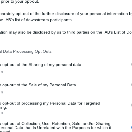
 prior to your opt-out.
rately opt-out of the further disclosure of your personal information by
he IAB’s list of downstream participants.
tion may also be disclosed by us to third parties on the IAB’s List of 
 that may further disclose it to other third parties.
 that this website/app uses one or more Google services and may gath
l Data Processing Opt Outs
including but not limited to your visit or usage behaviour. You may click 
 to Google and its third-party tags to use your data for below specifi
o opt-out of the Sharing of my personal data.
ogle consent section.
In
o opt-out of the Sale of my Personal Data.
In
isaputo, la bella stagione porta sempre con sé la voglia
eschi e spensierati ma anche super stilosi. Tra un abito a
to opt-out of processing my Personal Data for Targeted
orta, a pieghe, troviamo anche un piccolo spazio per le
ing.
rmata Zara
arriva in nostro soccorso! Con il suo design
In
 le maniche a palloncino, questa giacca si prepara a
 mid-season. Ma vediamo insieme nel dettaglio cos’ha
o opt-out of Collection, Use, Retention, Sale, and/or Sharing
nsiderata la vera protagonista della
spring summer
!
ersonal Data that Is Unrelated with the Purposes for which it
lected.