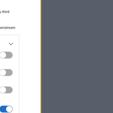
 third
Downstream
er and store
to grant or
ed purposes