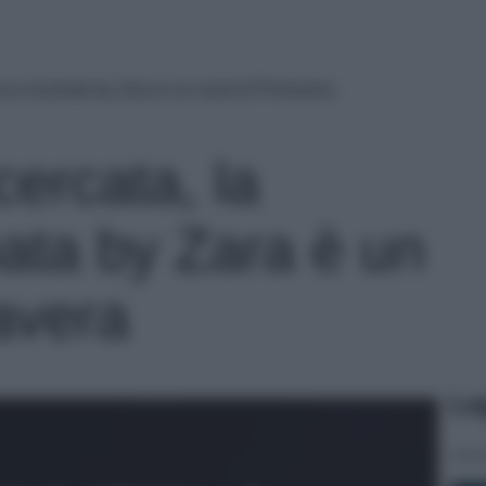
acca ricamata by Zara è un must di Primavera
cercata, la
ata by Zara è un
avera
Le