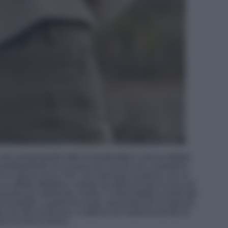
 sta conquistando tutte le trendesetter è senza dubbio
 perfettamente sia ai jeans più casual che a pantaloni
n lo stesso tocco chic. Da indossare di giorno con un
un effetto effortless, mentre da abbinare per la sera ad
gusto più sofisticato. Inoltre, il colore
ecrù
la rende
un
ori pastello a quelli più neutri, passando per le tinte più
ra ma ultra luminosa, si abbina con estrema facilità ai
ata ma senza sforzo.