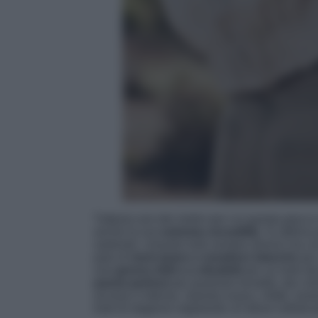
Tuttavia uno dei motivi per cui questa giacca
anche la sua
estrema versatilità
. Si abbina
sartoriali, creando look sempre diversi ma co
paio di
mom jeans e sneakers bianche
per 
una
gonna midi e a stivaletti
per un look dal 
passe-partout
per qualsiasi tonalità, dai col
accese e intense. Questa nuace, infatti, neut
look di stagione regalando un’allure sofistic