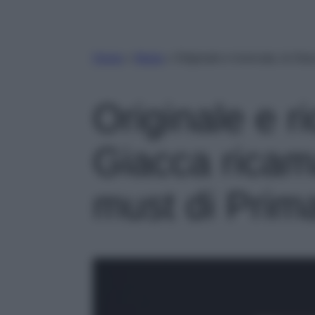
Home
»
Moda
»
Originale e ricercata, la Gi
Originale e ri
Giacca ricam
must di Prim