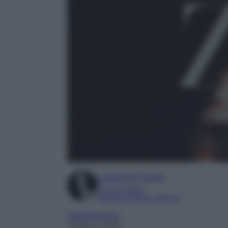
Ludovica Cimino
Content Editor
Esperta di Moda e Beauty
Abbigliamento
19 Marzo 2025