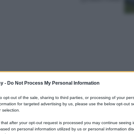
y -
Do Not Process My Personal Information
ra ed è risaputo, la bella stagione porta
 il proprio guardaroba con capi freschi e
to opt-out of the sale, sharing to third parties, or processing of your per
Tra un abito a fiori e una gonna lunga, magari
formation for targeted advertising by us, please use the below opt-out s
mo anche un piccolo spazio per le…
 selection.
 that after your opt-out request is processed you may continue seeing i
ased on personal information utilized by us or personal information dis