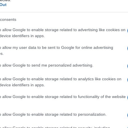
Out
er la Primavera 2025
etto per la mid-season
la differenza
consents
ggire
o allow Google to enable storage related to advertising like cookies on
evice identifiers in apps.
 floreali di Zara per la
o allow my user data to be sent to Google for online advertising
s.
to allow Google to send me personalized advertising.
e il perfetto equilibrio tra stile e comfort non è sempre
 in pieno l’obiettivo. La
giacca ricamata
del colosso del
o allow Google to enable storage related to analytics like cookies on
gola per diventare un must primaverile: presenta una
evice identifiers in apps.
 punto vita, ha deliziose
maniche a palloncino
che
ercatezza ed è declinata di un raffiatissimo color ecrù.
o allow Google to enable storage related to functionality of the website
floreali 3D
ton sur ton che rendono questa giacca un
anche il look più semplice e basico.
o allow Google to enable storage related to personalization.
o allow Google to enable storage related to security, including