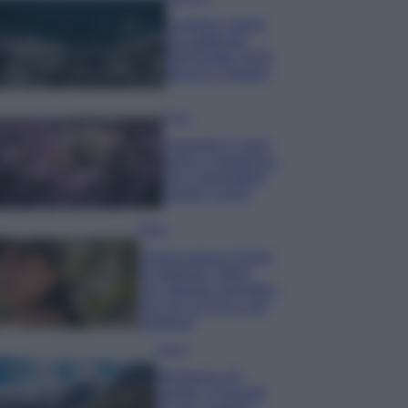
I profumi marini
più gettonati
dell’Estate 2026,
freschi e leggeri
Casa
Lavanda in vaso
sana e rigogliosa:
non commettere
questi 3 errori
Moda
Emma segue il trend
di stagione: bikini
con stampa animalier
ma con un tocco più
glamour!
Viaggi
Montagna ad
agosto: 4 località