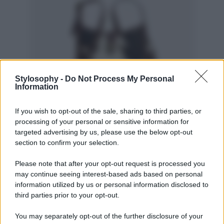
Stylosophy -
Do Not Process My Personal
Information
If you wish to opt-out of the sale, sharing to third parties, or
Ispirata ai modelli vintage d’archivio, la
Hadley
di
Coach
.
processing of your personal or sensitive information for
Realizzata in morbida pelle e in cavallino stampato,
targeted advertising by us, please use the below opt-out
questa mini borsa possiede una patica tracolla regolabile
section to confirm your selection.
che permetterà di indossarla sia a spalla che crossbody.
Ma il tocco di classe è dato dalla piccola tasca con
Please note that after your opt-out request is processed you
chiusura girevole color oro che ha sul davantik dalla
may continue seeing interest-based ads based on personal
raffinata stampa cow e dalle nappine, dettagli che
rendono questa tracollina ancora più chic. Da indossare
information utilized by us or personal information disclosed to
tutti i giorni!
third parties prior to your opt-out.
You may separately opt-out of the further disclosure of your