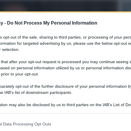
y -
Do Not Process My Personal Information
to opt-out of the sale, sharing to third parties, or processing of your per
formation for targeted advertising by us, please use the below opt-out s
 selection.
 that after your opt-out request is processed you may continue seeing i
ased on personal information utilized by us or personal information dis
 prior to your opt-out.
rately opt-out of the further disclosure of your personal information by
he IAB’s list of downstream participants.
tion may also be disclosed by us to third parties on the IAB’s List of 
 that may further disclose it to other third parties.
 that this website/app uses one or more Google services and may gath
l Data Processing Opt Outs
including but not limited to your visit or usage behaviour. You may click 