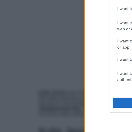
I want 
I want t
web or d
I want t
or app.
I want t
I want t
authenti
Kylie Jenner
non si ferma. Dopo un periodo d
fine della relazione con Travis Scott e face
piccola di casa Kardashian – nonché la più 
abbigliamento Khy
. Tante le scelte discuti
successo nelle ultime ore.
Kylie Jenner e Kim 