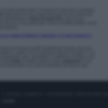
a scelta di percorrere 15 minuti di macchina col proprio
ner
speravano in una svolta futura per la sua carriera di
ato presentando la
linea di moda Khy
, ma che per
to che con il suo potenziale Jenner avrebbe potuto creare
st fashion.
con l’abito di Maison Valentino, il Look prezioso e
momento che nessuna delle Kardashian sembra aver mai
stetico ci grida “
ma ne avevamo davvero bisogno?
“. Le
 ampiamente visto, posseduto in moltissimi armadi e non
ccusato
Kylie
di averle rubato le idee,
plagiando
il suo
 noi decretarlo, ma certo è evidente che alcuni capi
© – Stylosophy – Anicaflash S.r.l. – P.Iva 01816001000 – Testata Giornalistica reg
Contatti