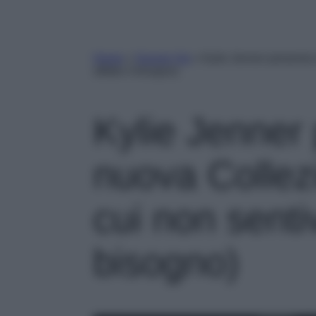
Home
»
Gossip Vip
»
Kylie Jenner presenta
affatto il bisogno)
Kylie Jenner
nuova Collez
cui non senti
bisogno)