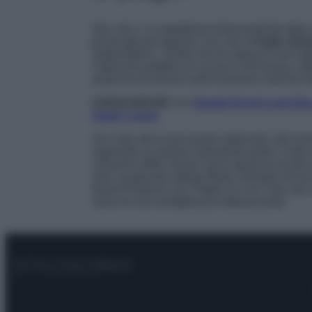
Non che ci si aspettasse diversamente dopo l
jet privato per pigrizia, ma i fan di
Kylie Jen
imprenditrice. Svolta che lei spera di aver d
l’opinione pubblica è un buco nell’acqua, da
qualcosa di diverso dall’ennesimo marchio fa
LEGGI ANCHE >>>
Hande Ercel è una Dea 
super Lusso
Se il lato etico può essere abbonato, dal 
ragionato su questo importante punto, il lato e
creazioni della Jenner sono qualcosa di già
solo: la giovane stilista Betsy Johnson ha a
brand Products Ltd. Plagio sì o no? Non sta a
siano di una somiglianza imbarazzante.