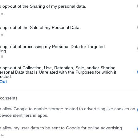
ulturale
 to Google and its third-party tags to use your data for below specifi
o opt-out of the Sharing of my personal data.
lo
ogle consent section.
Lettura: 3 minuti
In
o opt-out of the Sale of my Personal Data.
In
to opt-out of processing my Personal Data for Targeted
ing.
In
o opt-out of Collection, Use, Retention, Sale, and/or Sharing
ersonal Data that Is Unrelated with the Purposes for which it
lected.
Out
consents
con la sua nuova linea di abbigliamento Khy.
o allow Google to enable storage related to advertising like cookies on
?
evice identifiers in apps.
o allow my user data to be sent to Google for online advertising
s.