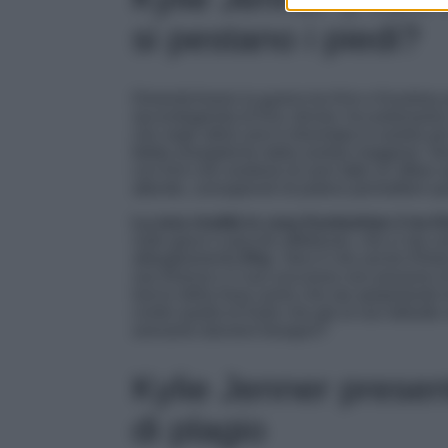
si pestano i piedi?
Dimentichiamo la guerra tra Kim e Kourtney p
secondogenita di Kris Jenner. Accantoniamo 
che negli ultimi anni è diventata la sorella pi
bibite energetiche dalla sorella maggiore. N
con Kim che sostiene di aver fatto un affare 
attonite, consapevoli di potersi permettere q
La vera rivalità in casa Kardashian è tra 
sulle giace e pacche affettuose, che si sta c
abbagliamento
Khy
. Vero è che anche Khlo
sue finanze e il suo successo non possono d
lancio della linea uomo che sta spopolando tr
contro quella di Kylie che già al suo debutt
avevamo davvero bisogno?
Kylie Jenner presen
di plagio