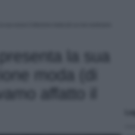
 la sua nuova Collezione moda (di cui non sentivamo
 presenta la sua
ione moda (di
vamo affatto il
Le