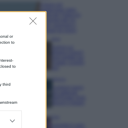
Il borgo più
spettacolare della
Costa dei Trabocchi
conquista tutti: tra
vicoli, panorami e
spiagge da sogno
sonal or
Moda
ection to
Samira Lui
sfoggia il beach
look perfetto per
nterest-
l’estate: scoprilo
closed to
qui!
Bellezza
 third
I profumi marini
più gettonati
dell’Estate 2026,
Downstream
freschi e leggeri
Casa
er and store
to grant or
Lavanda in vaso