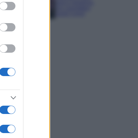
ed purposes
sana e rigogliosa:
non commettere
questi 3 errori