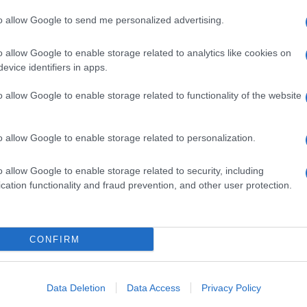
to allow Google to send me personalized advertising.
o allow Google to enable storage related to analytics like cookies on
evice identifiers in apps.
o allow Google to enable storage related to functionality of the website
o allow Google to enable storage related to personalization.
o allow Google to enable storage related to security, including
cation functionality and fraud prevention, and other user protection.
i silenzio trascorso con la sua famiglia, affrontando la
ndo posto al nuovo amore per Timothée Chalamet, la
CONFIRM
ricca – ha debuttato con la sua nuova
linea di
bili, una la denuncia per plagio. Vediamo insieme cosa è
Data Deletion
Data Access
Privacy Policy
Kardashian, sorelle che