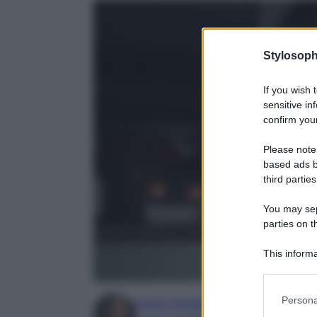
Stylosoph
If you wish 
sensitive in
confirm your
Please note
based ads b
third parties
You may sepa
parties on t
This informa
Participants
Please note
Persona
Irene Sangermano
information 