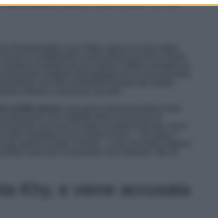
er Dolce&Gabba e per l’Italia, paese di nozze della
anche la competizione in tema fitness tra Kim e Khloé
ù sportiva di sempre per poi vedersi soffiare contratti con
on pensiamo neppure alla battaglia per la casa più bella
spendendo una cifra esorbitante davanti alle sorelle
ualche milione in meno per così dire.
Kim e Kylie Jenner
, una guerra silenziosa fatta di baci
oncretizzando con il debutto della nuova linea di
é possiede una casa di moda, la Good American, ma le
i certo competere con la Skims di Kim – non dopo il
a gli sportivi di tutto il mondo – e ora non potrà neppure
o sembra avere più consumatori che extension. Ma ne
ta Khy, e viene accusata