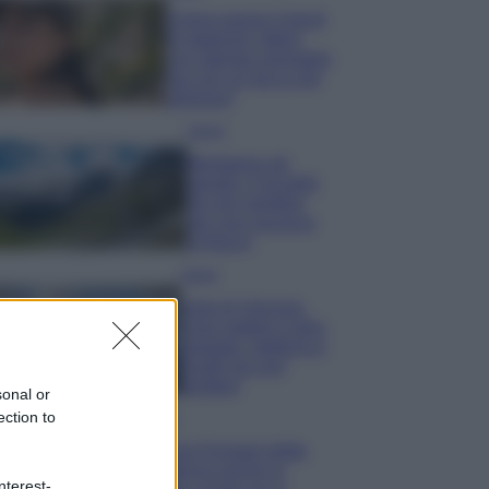
Emma segue il trend
di stagione: bikini
con stampa animalier
ma con un tocco più
glamour!
Viaggi
Montagna ad
agosto: 4 località
da non perdere
per una vacanza
al fresco
Viaggi
Isola di Vulcano,
cosa vedere e fare:
spiagge, trekking e
luoghi da non
perdere
sonal or
ection to
Moda
Chiara Ferragni detta
tendenza anche in
nterest-