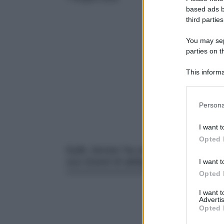
based ads b
third parties
You may sepa
parties on t
This informa
Participants
Please note
Persona
information 
deny consent
I want t
in below Go
Opted 
Kylie Jenner ha annunciato sui soci
suo brand di abbigliamento Khy.
I want t
Opted 
I want 
Advertis
Opted 