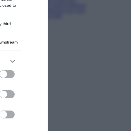
estate: scopri qui il
nuovo must di stagione
closed to
da indossare con i tuoi
beach look!
 third
Downstream
er and store
to grant or
ed purposes