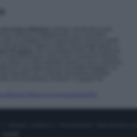
ta
una nuova collezione
. Unendo i tasselli del puzzle,
a nuova collection d’abbigliamento con il suo brand
 caldi. E’ probabile che in questi giorni verranno svelati
sito del brand l’attesa è tanta e senza troppi spoiler, si
erà l’11 giugno
. Per non perdersi nulla e per essere tra i
arsi inserendo proprio nome, email e numero di cellulare.
to un indizio su come potrebbe essere la nuova collezione:
ubblicare il suo ultimo post sul suo profilo Instagram, ha
indi intendere che il crop top che indossa potrebbe
este sono le premesse, di sicuro l’11 giugno non
a collezione ‘Born in LA’ con il suo brand Khy
© – Stylosophy – Anicaflash S.r.l. – P.Iva 01816001000 – Testata Giornalistica reg
Contatti