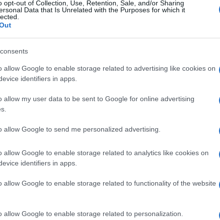
o opt-out of Collection, Use, Retention, Sale, and/or Sharing
ersonal Data that Is Unrelated with the Purposes for which it
lected.
Out
consents
o allow Google to enable storage related to advertising like cookies on
evice identifiers in apps.
o allow my user data to be sent to Google for online advertising
s.
to allow Google to send me personalized advertising.
to: mancano pochissimi giorni e finalmente
Kylie Jenner
iamento
, pensata per l’estate,
con il suo brand Khy
: qui
o allow Google to enable storage related to analytics like cookies on
evice identifiers in apps.
la sua nuova collection
o allow Google to enable storage related to functionality of the website
 niente segnali. Nelle ultime ore, così di punto in bianco,
o allow Google to enable storage related to personalization.
ha condiviso sulla pagina Instagram del suo brand di