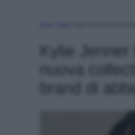
Home
»
Moda
»
Kylie Jenner lancia una nuo
Kylie Jenner 
nuova collect
brand di abb