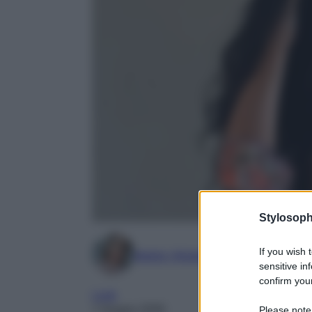
Stylosoph
If you wish 
Marta Vitulano
sensitive in
confirm your
Look
7 Giugno 2026
Please note