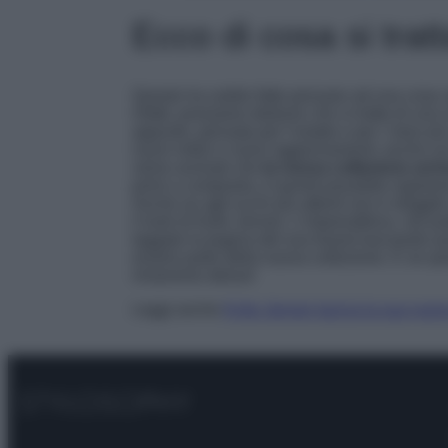
Ecco di cosa si trat
Questo ha subito fatto pensare ad una cosa:
infatti, possiamo dedurre che si tratta di un
appunto, pensata per l’estate e per i mesi più
nuovi indizi e nuovi aggiornamenti; anche sul 
viene avvisati che
la nuova collezione arriv
primi a comprarla, è quindi possibile registr
Anche se agli occhi più attenti non è sfuggi
il look di Kylie Jenner. L’imprenditrice, nel p
taggato la pagina del suo brand lasciando qu
essere parte della nuova collezione. E se qu
rimarremo delusi!
Leggi anche
Kylie Jenner lancia la sua nuov