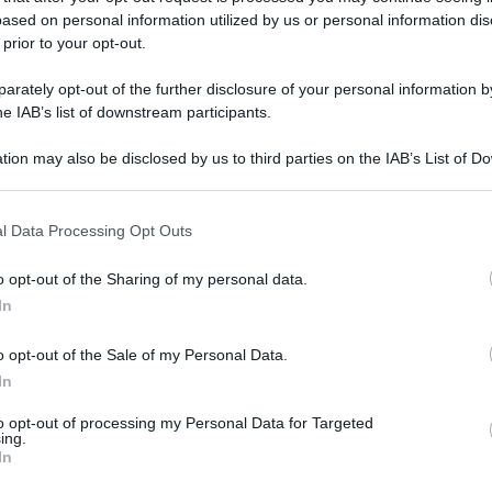
ased on personal information utilized by us or personal information dis
 prior to your opt-out.
rately opt-out of the further disclosure of your personal information by
he IAB’s list of downstream participants.
tion may also be disclosed by us to third parties on the IAB’s List of 
 that may further disclose it to other third parties.
 that this website/app uses one or more Google services and may gath
l Data Processing Opt Outs
including but not limited to your visit or usage behaviour. You may click 
 to Google and its third-party tags to use your data for below specifi
o opt-out of the Sharing of my personal data.
ogle consent section.
In
al la sua nuova imminente collezione con il
o opt-out of the Sale of my Personal Data.
In
to opt-out of processing my Personal Data for Targeted
ing.
In