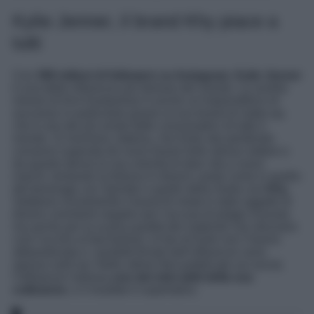
Kylie Jenner, il brand Khy piace a
tutti
Con
399 milioni di followers su Instagram
,
Kylie Jenner
è una delle influencer più famose del mondo. La sorella
minore di Kim Kardashian è anche un’imprenditrice di
successo in particolare grazie al suo brand di make-up,
che è uno dei più amati dalle consumatrici di tutto il
mondo. Si mormora, tuttavia, che Kylie stia perdendo
consensi superata da nuovi brand nello stesso settore e
da questo deriva la sua volontà di dare vita a nuovi
marchi, tentando la fortuna in diversi campi come in quello
del beverage con Sprinter e quello della moda con
Khy
.
Sebbene inizialmente il brand di moda è stato oggetto di
diversi commenti negativi per l’accusa di plagio ricevuta
ma anche per la scarsa qualità dei materiali che strizzano
così l’occhio al fast fashion, le fan di Kylie non l’hanno
abbandonata e i prodotti firmati dall’influencer sono
spesso sold out. Nelle ultime foto pubblicate sui social,
l’influencer indossa
uno dei mini abiti della sua
collezione
, e il risultato è superlativo.