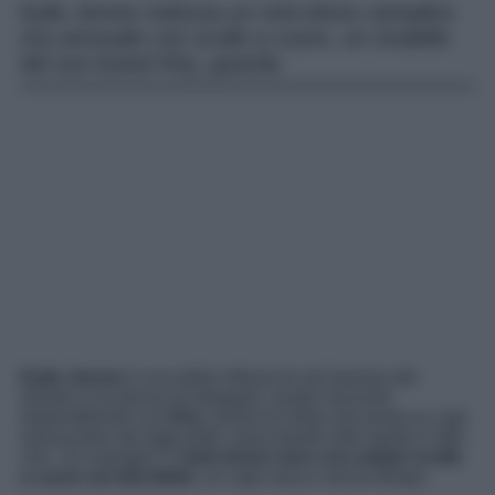
Kylie Jenner indossa un mini-dress semplice
ma sensuale con scollo a cuore, un modello
del suo brand Khy, guarda.
Kylie Jenner
è una delle influencer più famose del
mondo e ha deciso di allargare i propri orizzonti
imprenditoriali con
Khy
, brand di moda che punta su capi
monocolore dai tagli puliti, mescolando stile sporty e stile
chic. Un esempio? Il
mini-dress nero con ampio scollo
a cuore sul décolleté
, un capo sexy e senza tempo.