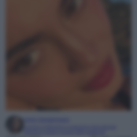
Irene Sangermano
Laureta in letteratura e traduzione interculturale
Esperta in moda e mondo dello spettacolo