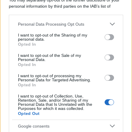
You may separately opt-out of the further disclosure of your
personal information by third parties on the IAB’s list of
downstream participants.
Personal Data Processing Opt Outs
This information may also be disclosed by us to third parties
on the IAB’s List of Downstream Participants that may further
I want to opt-out of the Sharing of my
disclose it to other third parties.
personal data.
Opted In
Please note that this website/app uses one or more Google
services and may gather and store information including but
I want to opt-out of the Sale of my
Personal Data.
not limited to your visit or usage behaviour. You may click to
Opted In
grant or deny consent to Google and its third-party tags to
use your data for below specified purposes in below Google
I want to opt-out of processing my
consent section.
Personal Data for Targeted Advertising.
Leggi anche
Opted In
I want to opt-out of Collection, Use,
Retention, Sale, and/or Sharing of my
Bellezza
Personal Data that Is Unrelated with the
Purposes for which it was collected.
Niacinamide, il segreto beauty
Opted Out
non solo della pelle ma anche dei
Capelli: proprietà e prodotti da
Google consents
provare