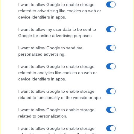
I want to allow Google to enable storage
related to advertising like cookies on web or
Casa
device identifiers in apps.
Hai tante piante in casa?
Questi accessori IKEA ti
I want to allow my user data to be sent to
semplificano davvero la vita
Google for online advertising purposes.
I want to allow Google to send me
Moda
personalized advertising.
Hailey Bieber sfoggia il trend
I want to allow Google to enable storage
dell’estate con il bikini effetto
velluto FOTO
related to analytics like cookies on web or
device identifiers in apps.
I want to allow Google to enable storage
Casa
related to functionality of the website or app.
Dove posizionare il divano
secondo il Feng Shui: gli
I want to allow Google to enable storage
errori da evitare
related to personalization.
I want to allow Google to enable storage