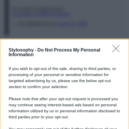
no words just kylie jenner
pic.twitter.com/EMc5JGe2cU
— line (@kylieversac)
June 13, 2024
Il look sexy di Kylie Jenner (FOTO)
Stylosophy -
Do Not Process My Personal
Information
Sembra che essere single faccia particolarmente bene a
Kylie Jenner
che su
Instagram
si mostra in perfetta
If you wish to opt-out of the sale, sharing to third parties, or
forma, con il sorriso alle labbra e tanta voglia di far
conoscere ai suoi milioni di fan i segreti del suo brand.
processing of your personal or sensitive information for
Nelle ultime foto pubblicate su Instagram, la bellissima
targeted advertising by us, please use the below opt-out
influencer indossa un
mini-dress firmato Khy
, il brand di
section to confirm your selection.
moda che ha lasciato sul mercato pochi mesi fa, con
un’ampia
scollatura a cuore sul décolleté
, allacciato
Please note that after your opt-out request is processed you
dietro il collo che lascia in vista le spalle sottili. Kylie è
may continue seeing interest-based ads based on personal
davvero super sensuale con questo look, messo in
evidenza da uno chignon morbido e da un rossetto rosso
information utilized by us or personal information disclosed to
che regala luce al suo volto. Cosa ne pensate?
third parties prior to your opt-out.