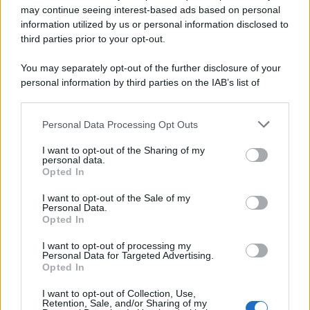
may continue seeing interest-based ads based on personal
look da scandalo i nuovi capelli rosa. Un’opzione
decisamente plausibile dato che Kardashian difficilmente
information utilized by us or personal information disclosed to
si perderebbe un evento mondano di questa portata.
third parties prior to your opt-out.
You may separately opt-out of the further disclosure of your
personal information by third parties on the IAB’s list of
downstream participants.
Personal Data Processing Opt Outs
This information may also be disclosed by us to third parties
on the IAB’s List of Downstream Participants that may further
I want to opt-out of the Sharing of my
disclose it to other third parties.
personal data.
Opted In
Please note that this website/app uses one or more Google
services and may gather and store information including but
I want to opt-out of the Sale of my
Personal Data.
not limited to your visit or usage behaviour. You may click to
Opted In
grant or deny consent to Google and its third-party tags to
use your data for below specified purposes in below Google
I want to opt-out of processing my
consent section.
Personal Data for Targeted Advertising.
Leggi anche
Opted In
I want to opt-out of Collection, Use,
Retention, Sale, and/or Sharing of my