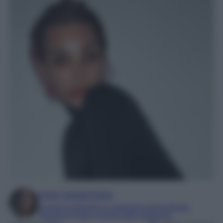
Irene Sangermano
Laureta in letteratura e traduzione interculturale
Esperta in moda e mondo dello spettacolo