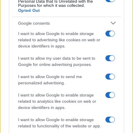
Personal Data that Is Unrelated with the
Casa
Purposes for which it was collected.
Opted Out
Dove posizionare il divano
secondo il Feng Shui: gli
errori da evitare
Google consents
I want to allow Google to enable storage
related to advertising like cookies on web or
Moda
device identifiers in apps.
Chiara Ferragni, più bella
che mai: al naturale e senza
I want to allow my user data to be sent to
make up VIDEO
Google for online advertising purposes.
I want to allow Google to send me
Viaggi
personalized advertising.
Il borgo più spettacolare della
Costa dei Trabocchi conquista
I want to allow Google to enable storage
tutti: tra vicoli, panorami e spiagge
related to analytics like cookies on web or
da sogno
device identifiers in apps.
I want to allow Google to enable storage
Moda
related to functionality of the website or app.
Samira Lui sfoggia il beach