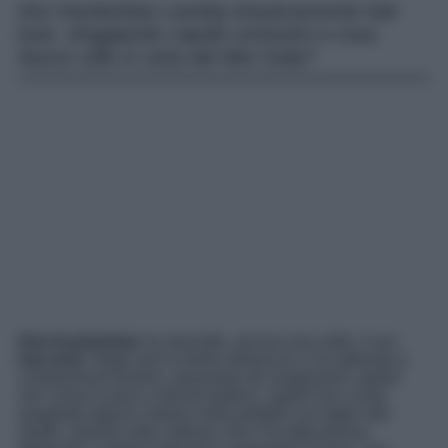
Kim Kardashian cambia drasticamente hair
look, sfoggiando capelli cortissimi e rosa.
Nuovo stile in vista del Met Gala?
Kim Kardashian
ha stravolto, ancora una volta, il suo
hair look
. Negli anni la bella influencer ci ha abituato a
cambiamenti drastici, passando da lunghissimi capelli
neri come la pece a biondi platino, capelli lisci come
spaghetti oppure vistose onde perfette con taglio alle
spalle. Questa volta, tuttavia, Kim l’ha fatta grossa