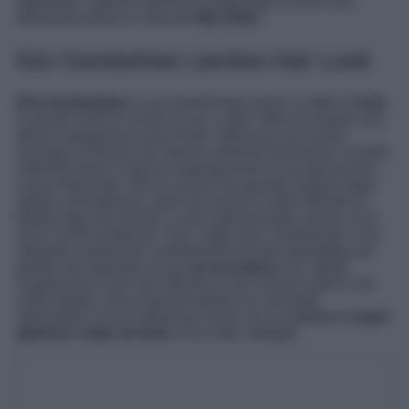
tagliando i capelli cortissimi e tingendoli di rosa: una
decisione presa in vista del
Met Gala
?
Kim Kardashian cambia Hair Look
Kim Kardashian
è una trasformista anche in fatto di
look
e questo ormai è chiaro un po’ a tutti. Oltre ad essere una
donna impegnata su più fronti, influencer ma anche
manager di brand che stanno andando benissimo a livello
internazionale e stanno rimpinguando le sue già enormi
casse milionarie, Kim è anche una grande amante della
moda e del glamour, tanto da essere il volto ufficiale di
Balenciaga nel mondo, e ama sperimentare anche su di
sé le nuove tendenze. Così, negli anni, Kardashian ci ha
abituato a tantissimi cambiamenti di look soprattutto per
quello che riguarda la sua
acconciatura
, tra capelli
lunghissimi e neri che sfiorano il suo iconico Lato B, poi
colori freddi come il biondo platino su caschetti
asimmetrici e ora l’influencer torna con un
nuovo e super
glamour colpo di testa
. Ecco tutti i dettagli.